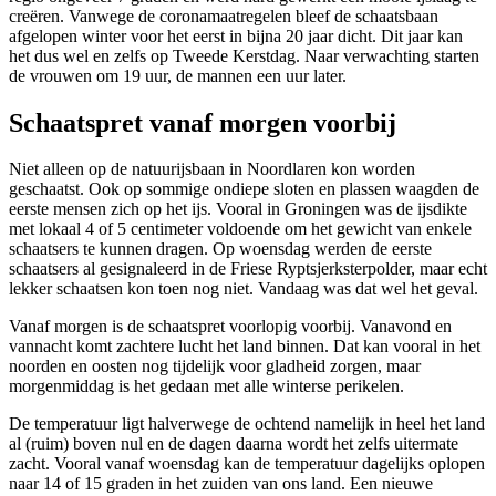
creëren. Vanwege de coronamaatregelen bleef de schaatsbaan
afgelopen winter voor het eerst in bijna 20 jaar dicht. Dit jaar kan
het dus wel en zelfs op Tweede Kerstdag. Naar verwachting starten
de vrouwen om 19 uur, de mannen een uur later.
Schaatspret vanaf morgen voorbij
Niet alleen op de natuurijsbaan in Noordlaren kon worden
geschaatst. Ook op sommige ondiepe sloten en plassen waagden de
eerste mensen zich op het ijs. Vooral in Groningen was de ijsdikte
met lokaal 4 of 5 centimeter voldoende om het gewicht van enkele
schaatsers te kunnen dragen. Op woensdag werden de eerste
schaatsers al gesignaleerd in de Friese Ryptsjerksterpolder, maar echt
lekker schaatsen kon toen nog niet. Vandaag was dat wel het geval.
Vanaf morgen is de schaatspret voorlopig voorbij. Vanavond en
vannacht komt zachtere lucht het land binnen. Dat kan vooral in het
noorden en oosten nog tijdelijk voor gladheid zorgen, maar
morgenmiddag is het gedaan met alle winterse perikelen.
De temperatuur ligt halverwege de ochtend namelijk in heel het land
al (ruim) boven nul en de dagen daarna wordt het zelfs uitermate
zacht. Vooral vanaf woensdag kan de temperatuur dagelijks oplopen
naar 14 of 15 graden in het zuiden van ons land. Een nieuwe