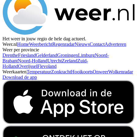
Het weer in jouw regio de hele dag actueel.
Weer.nl
Home
Weerbericht
Regenradar
Nieuws
Contact
Adverteren
Weer per provincie
Drenthe
Friesland
Gelderland
Groningen
Limburg
Noord-
Brabant
Noord-Holland
Utrecht
Zeeland
Zuid-
Holland
Overijssel
Flevoland
Weerkaarten
Temperatuur
Zonkracht
Hooikoorts
Onweer
Wolkenradar
Download de app