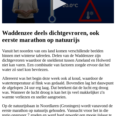
Waddenzee deels dichtgevroren, ook
eerste marathon op natuurijs
Vanuit het noorden van ons land komen verschillende beelden
binnen met winterse taferelen. Delen van de Waddenzee zijn
dichtgevroren waardoor de sneldienst tussen Ameland en Holwerd
niet kan varen. Een combinatie van factoren zorgde ervoor dat het
water zó snel kon bevriezen.
Allereerst was het begin deze week ook al koud, waardoor de
watertemperatuur al flink was gedaald. Bovendien lag het dauwpunt
de afgelopen 24 uur erg laag. Dat betekent dat de lucht erg droog
was. Wanneer de lucht droog is kan het ijs veel makkelijker z'n
warmte verliezen en sneller aangroeien.
Op de natuurijsbaan in Noordlaren (Groningen) wordt vanavond de
eerste marathon op natuurijs gehouden. Vannacht vroor het in die
regio ongeveer 7 graden en werd hard gewerkt een mooie ijslaag te