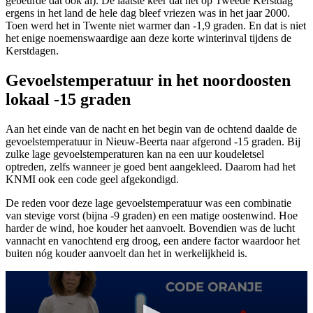
gebeurde dat ook al). De laatste keer dat het op Tweede Kerstdag
ergens in het land de hele dag bleef vriezen was in het jaar 2000.
Toen werd het in Twente niet warmer dan -1,9 graden. En dat is niet
het enige noemenswaardige aan deze korte winterinval tijdens de
Kerstdagen.
Gevoelstemperatuur in het noordoosten
lokaal -15 graden
Aan het einde van de nacht en het begin van de ochtend daalde de
gevoelstemperatuur in Nieuw-Beerta naar afgerond -15 graden. Bij
zulke lage gevoelstemperaturen kan na een uur koudeletsel
optreden, zelfs wanneer je goed bent aangekleed. Daarom had het
KNMI ook een code geel afgekondigd.
De reden voor deze lage gevoelstemperatuur was een combinatie
van stevige vorst (bijna -9 graden) en een matige oostenwind. Hoe
harder de wind, hoe kouder het aanvoelt. Bovendien was de lucht
vannacht en vanochtend erg droog, een andere factor waardoor het
buiten nóg kouder aanvoelt dan het in werkelijkheid is.