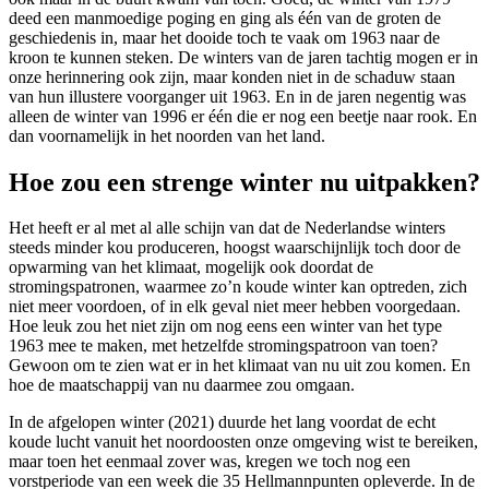
deed een manmoedige poging en ging als één van de groten de
geschiedenis in, maar het dooide toch te vaak om 1963 naar de
kroon te kunnen steken. De winters van de jaren tachtig mogen er in
onze herinnering ook zijn, maar konden niet in de schaduw staan
van hun illustere voorganger uit 1963. En in de jaren negentig was
alleen de winter van 1996 er één die er nog een beetje naar rook. En
dan voornamelijk in het noorden van het land.
Hoe zou een strenge winter nu uitpakken?
Het heeft er al met al alle schijn van dat de Nederlandse winters
steeds minder kou produceren, hoogst waarschijnlijk toch door de
opwarming van het klimaat, mogelijk ook doordat de
stromingspatronen, waarmee zo’n koude winter kan optreden, zich
niet meer voordoen, of in elk geval niet meer hebben voorgedaan.
Hoe leuk zou het niet zijn om nog eens een winter van het type
1963 mee te maken, met hetzelfde stromingspatroon van toen?
Gewoon om te zien wat er in het klimaat van nu uit zou komen. En
hoe de maatschappij van nu daarmee zou omgaan.
In de afgelopen winter (2021) duurde het lang voordat de echt
koude lucht vanuit het noordoosten onze omgeving wist te bereiken,
maar toen het eenmaal zover was, kregen we toch nog een
vorstperiode van een week die 35 Hellmannpunten opleverde. In de