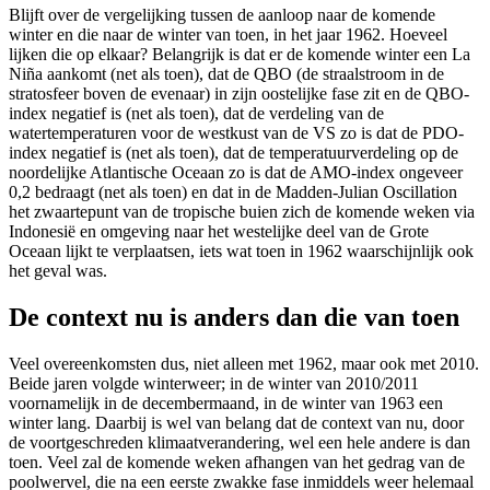
Blijft over de vergelijking tussen de aanloop naar de komende
winter en die naar de winter van toen, in het jaar 1962. Hoeveel
lijken die op elkaar? Belangrijk is dat er de komende winter een La
Niña aankomt (net als toen), dat de QBO (de straalstroom in de
stratosfeer boven de evenaar) in zijn oostelijke fase zit en de QBO-
index negatief is (net als toen), dat de verdeling van de
watertemperaturen voor de westkust van de VS zo is dat de PDO-
index negatief is (net als toen), dat de temperatuurverdeling op de
noordelijke Atlantische Oceaan zo is dat de AMO-index ongeveer
0,2 bedraagt (net als toen) en dat in de Madden-Julian Oscillation
het zwaartepunt van de tropische buien zich de komende weken via
Indonesië en omgeving naar het westelijke deel van de Grote
Oceaan lijkt te verplaatsen, iets wat toen in 1962 waarschijnlijk ook
het geval was.
De context nu is anders dan die van toen
Veel overeenkomsten dus, niet alleen met 1962, maar ook met 2010.
Beide jaren volgde winterweer; in de winter van 2010/2011
voornamelijk in de decembermaand, in de winter van 1963 een
winter lang. Daarbij is wel van belang dat de context van nu, door
de voortgeschreden klimaatverandering, wel een hele andere is dan
toen. Veel zal de komende weken afhangen van het gedrag van de
poolwervel, die na een eerste zwakke fase inmiddels weer helemaal