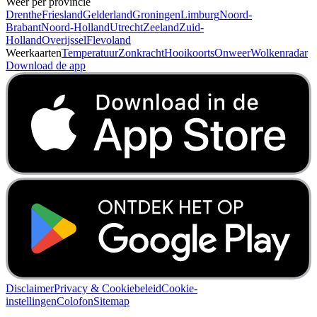
Weer.nl
Home
Weerbericht
Regenradar
Nieuws
Contact
Adverteren
Weer per provincie
Drenthe
Friesland
Gelderland
Groningen
Limburg
Noord-
Brabant
Noord-Holland
Utrecht
Zeeland
Zuid-
Holland
Overijssel
Flevoland
Weerkaarten
Temperatuur
Zonkracht
Hooikoorts
Onweer
Wolkenradar
Download de app
Disclaimer
Privacy & Cookiebeleid
Cookie-
instellingen
Colofon
Sitemap