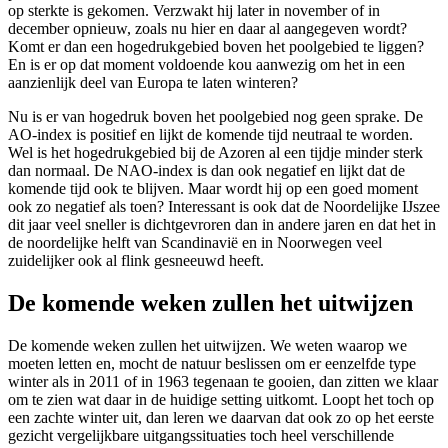
op sterkte is gekomen. Verzwakt hij later in november of in
december opnieuw, zoals nu hier en daar al aangegeven wordt?
Komt er dan een hogedrukgebied boven het poolgebied te liggen?
En is er op dat moment voldoende kou aanwezig om het in een
aanzienlijk deel van Europa te laten winteren?
Nu is er van hogedruk boven het poolgebied nog geen sprake. De
AO-index is positief en lijkt de komende tijd neutraal te worden.
Wel is het hogedrukgebied bij de Azoren al een tijdje minder sterk
dan normaal. De NAO-index is dan ook negatief en lijkt dat de
komende tijd ook te blijven. Maar wordt hij op een goed moment
ook zo negatief als toen? Interessant is ook dat de Noordelijke IJszee
dit jaar veel sneller is dichtgevroren dan in andere jaren en dat het in
de noordelijke helft van Scandinavië en in Noorwegen veel
zuidelijker ook al flink gesneeuwd heeft.
De komende weken zullen het uitwijzen
De komende weken zullen het uitwijzen. We weten waarop we
moeten letten en, mocht de natuur beslissen om er eenzelfde type
winter als in 2011 of in 1963 tegenaan te gooien, dan zitten we klaar
om te zien wat daar in de huidige setting uitkomt. Loopt het toch op
een zachte winter uit, dan leren we daarvan dat ook zo op het eerste
gezicht vergelijkbare uitgangssituaties toch heel verschillende