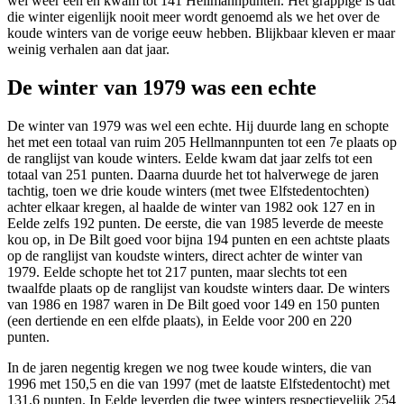
wel weer een en kwam tot 141 Hellmannpunten. Het grappige is dat
die winter eigenlijk nooit meer wordt genoemd als we het over de
koude winters van de vorige eeuw hebben. Blijkbaar kleven er maar
weinig verhalen aan dat jaar.
De winter van 1979 was een echte
De winter van 1979 was wel een echte. Hij duurde lang en schopte
het met een totaal van ruim 205 Hellmannpunten tot een 7e plaats op
de ranglijst van koude winters. Eelde kwam dat jaar zelfs tot een
totaal van 251 punten. Daarna duurde het tot halverwege de jaren
tachtig, toen we drie koude winters (met twee Elfstedentochten)
achter elkaar kregen, al haalde de winter van 1982 ook 127 en in
Eelde zelfs 192 punten. De eerste, die van 1985 leverde de meeste
kou op, in De Bilt goed voor bijna 194 punten en een achtste plaats
op de ranglijst van koudste winters, direct achter de winter van
1979. Eelde schopte het tot 217 punten, maar slechts tot een
twaalfde plaats op de ranglijst van koudste winters daar. De winters
van 1986 en 1987 waren in De Bilt goed voor 149 en 150 punten
(een dertiende en een elfde plaats), in Eelde voor 200 en 220
punten.
In de jaren negentig kregen we nog twee koude winters, die van
1996 met 150,5 en die van 1997 (met de laatste Elfstedentocht) met
131,6 punten. In Eelde leverden die twee winters respectievelijk 254