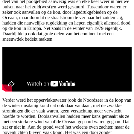
deel van het poolgebied aanwezig was en elke keer weer in nieuwe
pulsen naar het zuid(west)en werd gestuurd. Tussendoor waren er
zeker ook aanvallen op de kou, door lagedrukgebieden op de
Oceaan, maar doordat de straalstroom te ver naar het zuiden lag,
hadden die nauwelijks rugdekking en liepen eigenlijk allemaal dood
op de kou in Europa. Net zoals in de winter van 1979 eigenlijk.
Daarbij hielp ook dat grote delen van het continent met een
sneeuwdek bedekt raakten.
Verder werd het oppervlaktewater (ook de Noordzee) in de loop van
de winter dusdanig koud dat ook daar vandaan, met de zwakke
stromingen die er vaak waren, geen verzachting meer verwacht
hoefde te worden. Dooiaanvallen hadden meer kans gemaakt als ze
met een sterkere wind vanaf de Oceaan gepaard waren gegaan. Dat
zat er niet in. Aan de grond werd het weleens even zachter, maar de
bovenluchten bleven vaak koud. Het was een dooi zonder