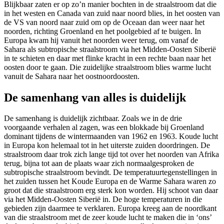
Blijkbaar zaten er op zo’n manier bochten in de straalstroom dat die
in het westen en Canada van zuid naar noord blies, in het oosten van
de VS van noord naar zuid om op de Oceaan dan weer naar het
noorden, richting Groenland en het poolgebied af te buigen. In
Europa kwam hij vanuit het noorden weer terug, om vanaf de
Sahara als subtropische straalstroom via het Midden-Oosten Siberië
in te schieten en daar met flinke kracht in een rechte baan naar het
oosten door te gaan. Die zuidelijke straalstroom blies warme lucht
vanuit de Sahara naar het oostnoordoosten.
De samenhang van alles is duidelijk
De samenhang is duidelijk zichtbaar. Zoals we in de drie
voorgaande verhalen al zagen, was een blokkade bij Groenland
dominant tijdens de wintermaanden van 1962 en 1963. Koude lucht
in Europa kon helemaal tot in het uiterste zuiden doordringen. De
straalstroom daar trok zich lange tijd tot over het noorden van Afrika
terug, bijna tot aan de plaats waar zich normaalgesproken de
subtropische straalstroom bevindt. De temperatuurtegenstellingen in
het zuiden tussen het Koude Europa en de Warme Sahara waren zo
groot dat die straalstroom erg sterk kon worden. Hij schoot van daar
via het Midden-Oosten Siberië in. De hoge temperaturen in die
gebieden zijn daarmee te verklaren. Europa kreeg aan de noordkant
van die straalstroom met de zeer koude lucht te maken die in ‘ons’