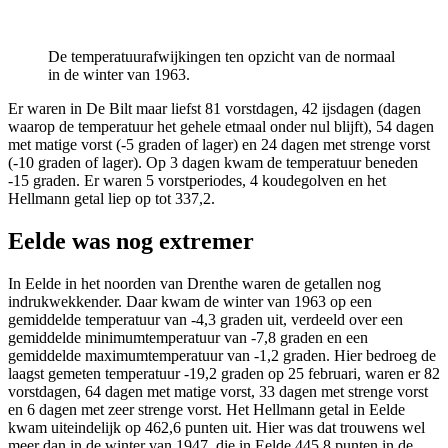
De temperatuurafwijkingen ten opzicht van de normaal
in de winter van 1963.
Er waren in De Bilt maar liefst 81 vorstdagen, 42 ijsdagen (dagen
waarop de temperatuur het gehele etmaal onder nul blijft), 54 dagen
met matige vorst (-5 graden of lager) en 24 dagen met strenge vorst
(-10 graden of lager). Op 3 dagen kwam de temperatuur beneden
-15 graden. Er waren 5 vorstperiodes, 4 koudegolven en het
Hellmann getal liep op tot 337,2.
Eelde was nog extremer
In Eelde in het noorden van Drenthe waren de getallen nog
indrukwekkender. Daar kwam de winter van 1963 op een
gemiddelde temperatuur van -4,3 graden uit, verdeeld over een
gemiddelde minimumtemperatuur van -7,8 graden en een
gemiddelde maximumtemperatuur van -1,2 graden. Hier bedroeg de
laagst gemeten temperatuur -19,2 graden op 25 februari, waren er 82
vorstdagen, 64 dagen met matige vorst, 33 dagen met strenge vorst
en 6 dagen met zeer strenge vorst. Het Hellmann getal in Eelde
kwam uiteindelijk op 462,6 punten uit. Hier was dat trouwens wel
meer dan in de winter van 1947, die in Eelde 445,8 punten in de