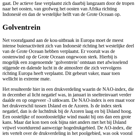
gaat. De actieve fase verplaatst zich daarbij langzaam door de tropen
naar het oosten, van grofweg het oosten van Afrika richting
Indonesië en dan de westelijke helft van de Grote Oceaan op.
Golventrein
Net voorafgaand aan de kou-uitbraak in Europa moet de meest
intense buienactiviteit zich van Indonesië richting het westelijke deel
van de Grote Oceaan hebben verplaatst. Er vooruit was de
oostenwind op de Grote Oceaan ongewoon sterk. Hierbij is
mogelijk een zogenoemde ‘golventrein’ ontstaan met afwisselend
stijgende en dalende lucht in de atmosfeer die zich vervolgens
richting Europa heeft verplaatst. Dit gebeurt vaker, maar toen
wellicht in extreme mate.
Het resulteerde hier in een drukverdeling waarin de NAO-index, die
in december al licht negatief was, in januari in sneltreinvaart verder
daalde en op ongeveer -3 uitkwam. De NAO-index is een maat voor
het drukverschil tussen IJsland en de Azoren. Is de index sterk
negatief, dan is de luchtdruk bij de Azoren laag en bij IJsland hoog.
Een oostelijke of noordoostelijke wind maakt bij ons dan een grote
kans. Maar dat kon toen ook bijna niet anders met het bij IJsland
vrijwel voortdurend aanwezige hogedrukgebied. De AO-index, die
iets vertelt over de drukverdeling in het poolgebied, was ook vooral