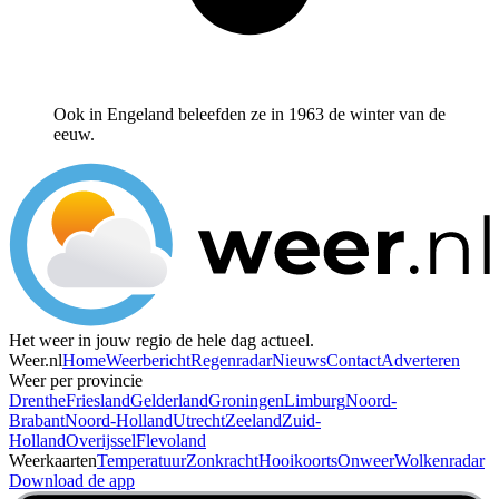
Ook in Engeland beleefden ze in 1963 de winter van de
eeuw.
Het weer in jouw regio de hele dag actueel.
Weer.nl
Home
Weerbericht
Regenradar
Nieuws
Contact
Adverteren
Weer per provincie
Drenthe
Friesland
Gelderland
Groningen
Limburg
Noord-
Brabant
Noord-Holland
Utrecht
Zeeland
Zuid-
Holland
Overijssel
Flevoland
Weerkaarten
Temperatuur
Zonkracht
Hooikoorts
Onweer
Wolkenradar
Download de app