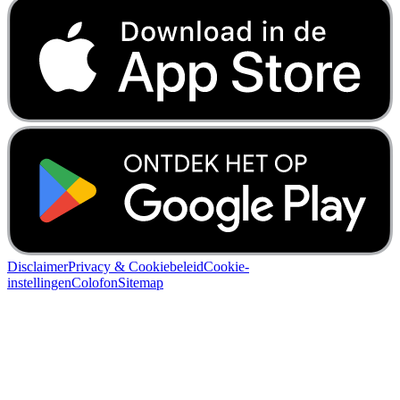
Disclaimer
Privacy & Cookiebeleid
Cookie-
instellingen
Colofon
Sitemap