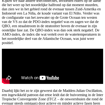
Kijken we naar andere teleconnecties, invloeden elders op de aarde
die het weer op het noordelijke halfrond op dat moment stuurden,
dan zien we in het gebied rond de evenaar tussen Zuid-Amerika en
Indonesië een La Niña, de koude variant van El Niño. Verder was
de configuratie van het zeewater op de Grote Oceaan ten westen
van de VS zo dat de PDO-index negatief was en zagen we dat de
QBO, een straalstroom in de stratosfeer boven de evenaar in zijn
oostelijke fase zat. De QBO-index was dan ook sterk negatief. De
AMO-index, de index die wat vertelt over de watertemperaturen in
het noordelijke deel van de Atlantische Oceaan, was juist weer
positief.
Daarbij lijkt het zo te zijn geweest dat de Madden-Julian Oscillation,
een ingewikkeld patroon dat ertoe leidt dat de buivorming in de Inter
Tropische Convergentie Zone (ITCZ – de onweersbuien die rond de
evenaar steeds ontstaan) door actieve en minder actieve fasen heen