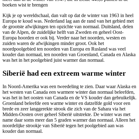
boeken wist te brengen
Kijk je op wereldschaal, dan valt op dat de winter van 1963 in heel
Europa te koud was. Nederland lag aan de rand van het gebied met
de grootste afwijkingen ten opzichte van normaal. Duitsland, delen
van de Alpen, de zuidelijke helft van Zweden en geheel Oost-
Europa hoorden er ook bij. Verder naar het noorden, westen en
zuiden waren de afwijkingen minder groot. Ook het
noordpoolgebied ten noorden van Europa en Rusland was veel
kouder dan normaal, ten noorden van Groenland, Canada en Alaska
was het in het poolgebied juist warmer dan normaal.
Siberië had een extreem warme winter
In Noord-Amerika was een tweedeling te zien. Daar waar Alaska en
het westen van Canada een warmere winter dan normaal beleefden,
was het in het oosten van Canada en de VS kouder dan gebruikelijk.
Groenland beleefde een warme winter en datzelfde gold voor een
brede en zeer langgerekte strook die zich van de Sahara via het
Midden-Oosten over geheel Siberië uitstrekte. De winter was met
name daar soms meer dan 5 graden warmer dan normaal. Alleen het
noordelijke strookje van Siberië tegen het poolgebied aan was
kouder dan normaal.