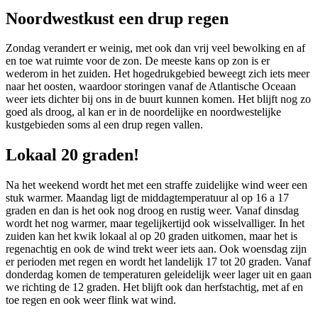
Noordwestkust een drup regen
Zondag verandert er weinig, met ook dan vrij veel bewolking en af
en toe wat ruimte voor de zon. De meeste kans op zon is er
wederom in het zuiden. Het hogedrukgebied beweegt zich iets meer
naar het oosten, waardoor storingen vanaf de Atlantische Oceaan
weer iets dichter bij ons in de buurt kunnen komen. Het blijft nog zo
goed als droog, al kan er in de noordelijke en noordwestelijke
kustgebieden soms al een drup regen vallen.
Lokaal 20 graden!
Na het weekend wordt het met een straffe zuidelijke wind weer een
stuk warmer. Maandag ligt de middagtemperatuur al op 16 a 17
graden en dan is het ook nog droog en rustig weer. Vanaf dinsdag
wordt het nog warmer, maar tegelijkertijd ook wisselvalliger. In het
zuiden kan het kwik lokaal al op 20 graden uitkomen, maar het is
regenachtig en ook de wind trekt weer iets aan. Ook woensdag zijn
er perioden met regen en wordt het landelijk 17 tot 20 graden. Vanaf
donderdag komen de temperaturen geleidelijk weer lager uit en gaan
we richting de 12 graden. Het blijft ook dan herfstachtig, met af en
toe regen en ook weer flink wat wind.