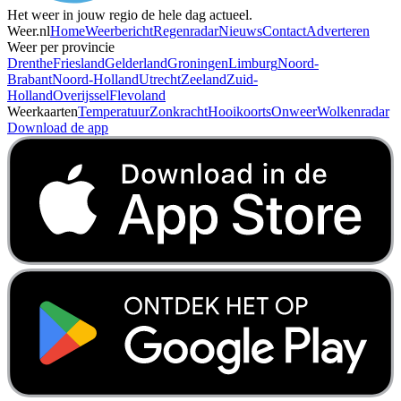
Het weer in jouw regio de hele dag actueel.
Weer.nl
Home
Weerbericht
Regenradar
Nieuws
Contact
Adverteren
Weer per provincie
Drenthe
Friesland
Gelderland
Groningen
Limburg
Noord-
Brabant
Noord-Holland
Utrecht
Zeeland
Zuid-
Holland
Overijssel
Flevoland
Weerkaarten
Temperatuur
Zonkracht
Hooikoorts
Onweer
Wolkenradar
Download de app