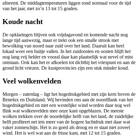
afneemt. De middagtemperaturen liggen rond normaal voor de tijd
van het jaar, met zo’n 13 tot 15 graden.
Koude nacht
De opklaringen blijven ook vrijdagavond en komende nacht nog
lange tijd aanwezig, maar er trekt ook een smalle strook met
bewolking van noord naar zuid over het land. Daaruit kan heel
lokaal weer een buitje vallen. In het zuidoosten en oosten blijft het
nog lang vrij helder en vooral daar kan plaatselijk wat nevel of mist
ontstaan. Ook kan het er afkoelen tot dichtbij het vriespunt en aan de
grond licht vriezen. De kustprovincies zijn een stuk minder koud.
Veel wolkenvelden
Morgen – zaterdag – ligt het hogedrukgebied met zijn kern boven de
Benelux en Duitsland. Wij bevinden ons aan de noordflank van het
hogedrukgebied en met een westelijke wind worden daar nog wel
flink wat wolkenvelden mee onze kant opgeblazen. De meeste
wolken trekken over de noordelijke helft van het land, de zuidelijke
helft profiteert net iets meer van de hogere luchtdruk met daar wat
vaker zonneschijn. Het is zo goed als droog en er staat niet zoveel
wind. Het is wel wat aan de frisse kant, met 12 tot 15 graden.