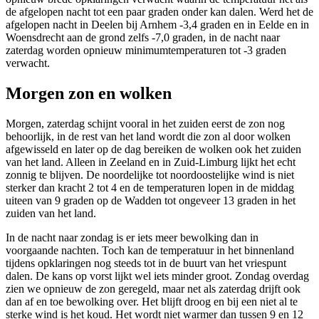
de afgelopen nacht tot een paar graden onder kan dalen. Werd het de
afgelopen nacht in Deelen bij Arnhem -3,4 graden en in Eelde en in
Woensdrecht aan de grond zelfs -7,0 graden, in de nacht naar
zaterdag worden opnieuw minimumtemperaturen tot -3 graden
verwacht.
Morgen zon en wolken
Morgen, zaterdag schijnt vooral in het zuiden eerst de zon nog
behoorlijk, in de rest van het land wordt die zon al door wolken
afgewisseld en later op de dag bereiken de wolken ook het zuiden
van het land. Alleen in Zeeland en in Zuid-Limburg lijkt het echt
zonnig te blijven. De noordelijke tot noordoostelijke wind is niet
sterker dan kracht 2 tot 4 en de temperaturen lopen in de middag
uiteen van 9 graden op de Wadden tot ongeveer 13 graden in het
zuiden van het land.
In de nacht naar zondag is er iets meer bewolking dan in
voorgaande nachten. Toch kan de temperatuur in het binnenland
tijdens opklaringen nog steeds tot in de buurt van het vriespunt
dalen. De kans op vorst lijkt wel iets minder groot. Zondag overdag
zien we opnieuw de zon geregeld, maar net als zaterdag drijft ook
dan af en toe bewolking over. Het blijft droog en bij een niet al te
sterke wind is het koud. Het wordt niet warmer dan tussen 9 en 12