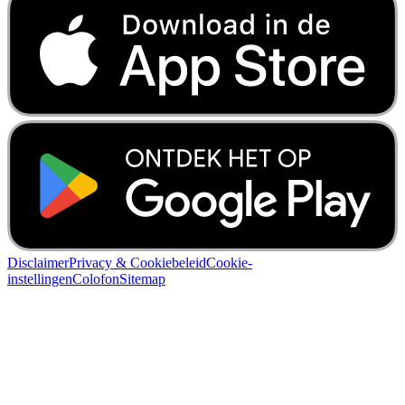
Disclaimer
Privacy & Cookiebeleid
Cookie-
instellingen
Colofon
Sitemap