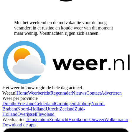
Met het weekend en de meivakantie voor de boeg
verandert in et rustige en koude weer van dit moment
maar weinig. Vorstnachten rijgen zich aaneen.
Het weer in jouw regio de hele dag actueel.
Weer.nl
Home
Weerbericht
Regenradar
Nieuws
Contact
Adverteren
Weer per provincie
Drenthe
Friesland
Gelderland
Groningen
Limburg
Noord-
Brabant
Noord-Holland
Utrecht
Zeeland
Zuid-
Holland
Overijssel
Flevoland
Weerkaarten
Temperatuur
Zonkracht
Hooikoorts
Onweer
Wolkenradar
Download de app