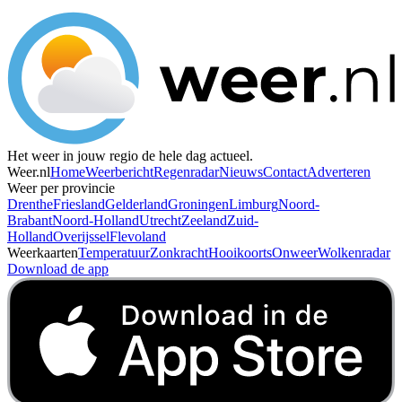
Het weer in jouw regio de hele dag actueel.
Weer.nl
Home
Weerbericht
Regenradar
Nieuws
Contact
Adverteren
Weer per provincie
Drenthe
Friesland
Gelderland
Groningen
Limburg
Noord-
Brabant
Noord-Holland
Utrecht
Zeeland
Zuid-
Holland
Overijssel
Flevoland
Weerkaarten
Temperatuur
Zonkracht
Hooikoorts
Onweer
Wolkenradar
Download de app