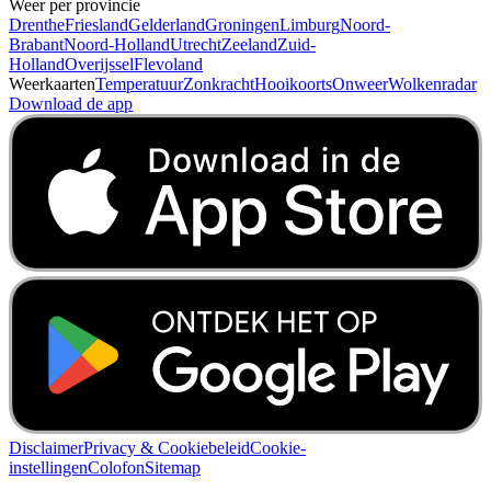
Weer per provincie
Drenthe
Friesland
Gelderland
Groningen
Limburg
Noord-
Brabant
Noord-Holland
Utrecht
Zeeland
Zuid-
Holland
Overijssel
Flevoland
Weerkaarten
Temperatuur
Zonkracht
Hooikoorts
Onweer
Wolkenradar
Download de app
Disclaimer
Privacy & Cookiebeleid
Cookie-
instellingen
Colofon
Sitemap