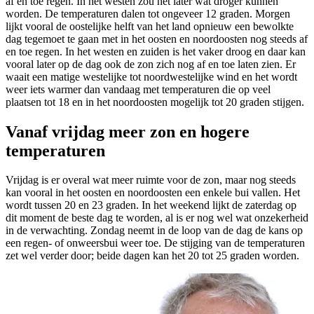
af en toe regen. In het westen zou het later wat droger kunnen
worden. De temperaturen dalen tot ongeveer 12 graden. Morgen
lijkt vooral de oostelijke helft van het land opnieuw een bewolkte
dag tegemoet te gaan met in het oosten en noordoosten nog steeds af
en toe regen. In het westen en zuiden is het vaker droog en daar kan
vooral later op de dag ook de zon zich nog af en toe laten zien. Er
waait een matige westelijke tot noordwestelijke wind en het wordt
weer iets warmer dan vandaag met temperaturen die op veel
plaatsen tot 18 en in het noordoosten mogelijk tot 20 graden stijgen.
Vanaf vrijdag meer zon en hogere
temperaturen
Vrijdag is er overal wat meer ruimte voor de zon, maar nog steeds
kan vooral in het oosten en noordoosten een enkele bui vallen. Het
wordt tussen 20 en 23 graden. In het weekend lijkt de zaterdag op
dit moment de beste dag te worden, al is er nog wel wat onzekerheid
in de verwachting. Zondag neemt in de loop van de dag de kans op
een regen- of onweersbui weer toe. De stijging van de temperaturen
zet wel verder door; beide dagen kan het 20 tot 25 graden worden.