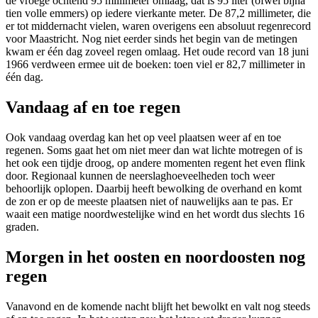
de vroege ochtend 95 millimeter omlaag, dat is 95 liter (ofwel bijna
tien volle emmers) op iedere vierkante meter. De 87,2 millimeter, die
er tot middernacht vielen, waren overigens een absoluut regenrecord
voor Maastricht. Nog niet eerder sinds het begin van de metingen
kwam er één dag zoveel regen omlaag. Het oude record van 18 juni
1966 verdween ermee uit de boeken: toen viel er 82,7 millimeter in
één dag.
Vandaag af en toe regen
Ook vandaag overdag kan het op veel plaatsen weer af en toe
regenen. Soms gaat het om niet meer dan wat lichte motregen of is
het ook een tijdje droog, op andere momenten regent het even flink
door. Regionaal kunnen de neerslaghoeveelheden toch weer
behoorlijk oplopen. Daarbij heeft bewolking de overhand en komt
de zon er op de meeste plaatsen niet of nauwelijks aan te pas. Er
waait een matige noordwestelijke wind en het wordt dus slechts 16
graden.
Morgen in het oosten en noordoosten nog
regen
Vanavond en de komende nacht blijft het bewolkt en valt nog steeds