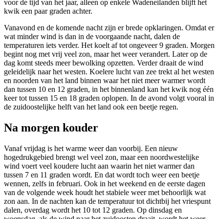
voor de tijd van het jaar, alleen op enkele Wadeneilanden blijft het
kwik een paar graden achter.
Vanavond en de komende nacht zijn er brede opklaringen. Omdat er
wat minder wind is dan in de voorgaande nacht, dalen de
temperaturen iets verder. Het koelt af tot ongeveer 9 graden. Morgen
begint nog met vrij veel zon, maar het weer verandert. Later op de
dag komt steeds meer bewolking opzetten. Verder draait de wind
geleidelijk naar het westen. Koelere lucht van zee trekt al het westen
en noorden van het land binnen waar het niet meer warmer wordt
dan tussen 10 en 12 graden, in het binnenland kan het kwik nog één
keer tot tussen 15 en 18 graden oplopen. In de avond volgt vooral in
de zuidoostelijke helft van het land ook een beetje regen.
Na morgen kouder
Vanaf vrijdag is het warme weer dan voorbij. Een nieuw
hogedrukgebied brengt wel veel zon, maar een noordwestelijke
wind voert veel koudere lucht aan waarin het niet warmer dan
tussen 7 en 11 graden wordt. En dat wordt toch weer een beetje
wennen, zelfs in februari. Ook in het weekend en de eerste dagen
van de volgende week houdt het stabiele weer met behoorlijk wat
zon aan. In de nachten kan de temperatuur tot dichtbij het vriespunt
dalen, overdag wordt het 10 tot 12 graden. Op dinsdag en
woensdag, als de wind naar het zuidoosten draait, wordt het weer