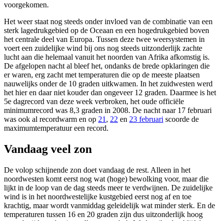
voorgekomen.
Het weer staat nog steeds onder invloed van de combinatie van een
sterk lagedrukgebied op de Oceaan en een hogedrukgebied boven
het centrale deel van Europa. Tussen deze twee weersystemen in
voert een zuidelijke wind bij ons nog steeds uitzonderlijk zachte
lucht aan die helemaal vanuit het noorden van Afrika afkomstig is.
De afgelopen nacht al bleef het, ondanks de brede opklaringen die
er waren, erg zacht met temperaturen die op de meeste plaatsen
nauwelijks onder de 10 graden uitkwamen. In het zuidwesten werd
het hier en daar niet kouder dan ongeveer 12 graden. Daarmee is het
5e dagrecord van deze week verbroken, het oude officiële
minimumrecord was 8,3 graden in 2008. De nacht naar 17 februari
was ook al recordwarm en op
21
,
22
en
23 februari
scoorde de
maximumtemperatuur een record.
Vandaag veel zon
De volop schijnende zon doet vandaag de rest. Alleen in het
noordwesten komt eerst nog wat (hoge) bewolking voor, maar die
lijkt in de loop van de dag steeds meer te verdwijnen. De zuidelijke
wind is in het noordwestelijke kustgebied eerst nog af en toe
krachtig, maar wordt vanmiddag geleidelijk wat minder sterk. En de
temperaturen tussen 16 en 20 graden zijn dus uitzonderlijk hoog