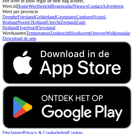
Het weer in jouw regio de hele dag actueel.
Weer.nl
Home
Weerbericht
Regenradar
Nieuws
Contact
Adverteren
Weer per provincie
Drenthe
Friesland
Gelderland
Groningen
Limburg
Noord-
Brabant
Noord-Holland
Utrecht
Zeeland
Zuid-
Holland
Overijssel
Flevoland
Weerkaarten
Temperatuur
Zonkracht
Hooikoorts
Onweer
Wolkenradar
Download de app
Disclaimer
Privacy & Cookiebeleid
Cookie-