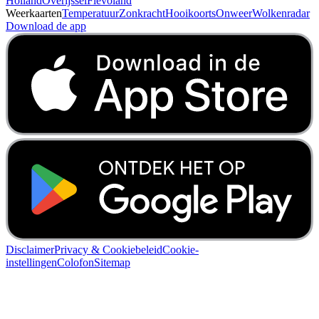
Holland
Overijssel
Flevoland
Weerkaarten
Temperatuur
Zonkracht
Hooikoorts
Onweer
Wolkenradar
Download de app
Disclaimer
Privacy & Cookiebeleid
Cookie-
instellingen
Colofon
Sitemap