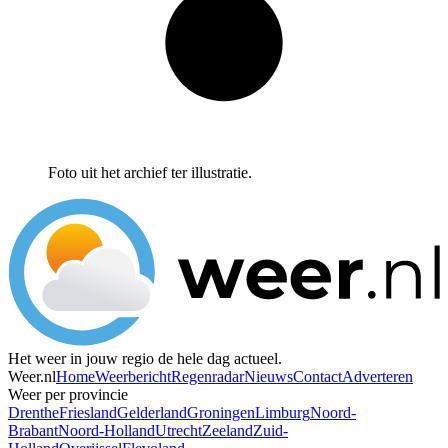
Foto uit het archief ter illustratie.
Het weer in jouw regio de hele dag actueel.
Weer.nl
Home
Weerbericht
Regenradar
Nieuws
Contact
Adverteren
Weer per provincie
Drenthe
Friesland
Gelderland
Groningen
Limburg
Noord-
Brabant
Noord-Holland
Utrecht
Zeeland
Zuid-