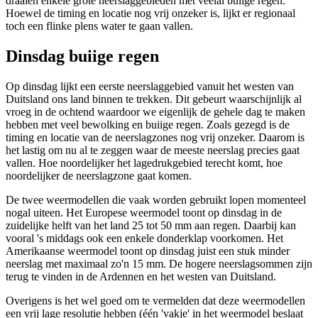
draaien enkele grote neerslaggebieden met veelal buiige regen.
Hoewel de timing en locatie nog vrij onzeker is, lijkt er regionaal
toch een flinke plens water te gaan vallen.
Dinsdag buiige regen
Op dinsdag lijkt een eerste neerslaggebied vanuit het westen van
Duitsland ons land binnen te trekken. Dit gebeurt waarschijnlijk al
vroeg in de ochtend waardoor we eigenlijk de gehele dag te maken
hebben met veel bewolking en buiige regen. Zoals gezegd is de
timing en locatie van de neerslagzones nog vrij onzeker. Daarom is
het lastig om nu al te zeggen waar de meeste neerslag precies gaat
vallen. Hoe noordelijker het lagedrukgebied terecht komt, hoe
noordelijker de neerslagzone gaat komen.
De twee weermodellen die vaak worden gebruikt lopen momenteel
nogal uiteen. Het Europese weermodel toont op dinsdag in de
zuidelijke helft van het land 25 tot 50 mm aan regen. Daarbij kan
vooral 's middags ook een enkele donderklap voorkomen. Het
Amerikaanse weermodel toont op dinsdag juist een stuk minder
neerslag met maximaal zo'n 15 mm. De hogere neerslagsommen zijn
terug te vinden in de Ardennen en het westen van Duitsland.
Overigens is het wel goed om te vermelden dat deze weermodellen
een vrij lage resolutie hebben (één 'vakje' in het weermodel beslaat