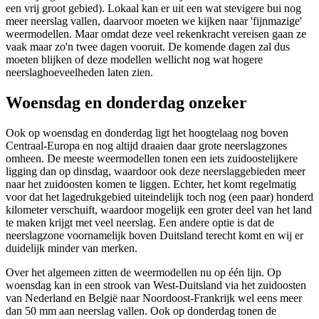
een vrij groot gebied). Lokaal kan er uit een wat stevigere bui nog
meer neerslag vallen, daarvoor moeten we kijken naar 'fijnmazige'
weermodellen. Maar omdat deze veel rekenkracht vereisen gaan ze
vaak maar zo'n twee dagen vooruit. De komende dagen zal dus
moeten blijken of deze modellen wellicht nog wat hogere
neerslaghoeveelheden laten zien.
Woensdag en donderdag onzeker
Ook op woensdag en donderdag ligt het hoogtelaag nog boven
Centraal-Europa en nog altijd draaien daar grote neerslagzones
omheen. De meeste weermodellen tonen een iets zuidoostelijkere
ligging dan op dinsdag, waardoor ook deze neerslaggebieden meer
naar het zuidoosten komen te liggen. Echter, het komt regelmatig
voor dat het lagedrukgebied uiteindelijk toch nog (een paar) honderd
kilometer verschuift, waardoor mogelijk een groter deel van het land
te maken krijgt met veel neerslag. Een andere optie is dat de
neerslagzone voornamelijk boven Duitsland terecht komt en wij er
duidelijk minder van merken.
Over het algemeen zitten de weermodellen nu op één lijn. Op
woensdag kan in een strook van West-Duitsland via het zuidoosten
van Nederland en België naar Noordoost-Frankrijk wel eens meer
dan 50 mm aan neerslag vallen. Ook op donderdag tonen de