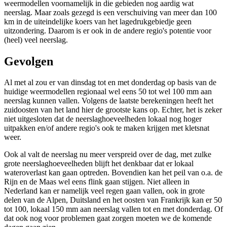
weermodellen voornamelijk in die gebieden nog aardig wat
neerslag. Maar zoals gezegd is een verschuiving van meer dan 100
km in de uiteindelijke koers van het lagedrukgebiedje geen
uitzondering. Daarom is er ook in de andere regio's potentie voor
(heel) veel neerslag.
Gevolgen
Al met al zou er van dinsdag tot en met donderdag op basis van de
huidige weermodellen regionaal wel eens 50 tot wel 100 mm aan
neerslag kunnen vallen. Volgens de laatste berekeningen heeft het
zuidoosten van het land hier de grootste kans op. Echter, het is zeker
niet uitgesloten dat de neerslaghoeveelheden lokaal nog hoger
uitpakken en/of andere regio's ook te maken krijgen met kletsnat
weer.
Ook al valt de neerslag nu meer verspreid over de dag, met zulke
grote neerslaghoeveelheden blijft het denkbaar dat er lokaal
wateroverlast kan gaan optreden. Bovendien kan het peil van o.a. de
Rijn en de Maas wel eens flink gaan stijgen. Niet alleen in
Nederland kan er namelijk veel regen gaan vallen, ook in grote
delen van de Alpen, Duitsland en het oosten van Frankrijk kan er 50
tot 100, lokaal 150 mm aan neerslag vallen tot en met donderdag. Of
dat ook nog voor problemen gaat zorgen moeten we de komende