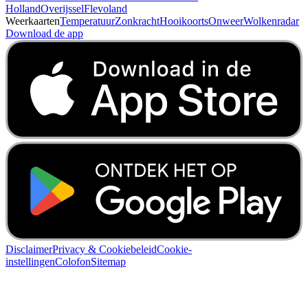
Holland
Overijssel
Flevoland
Weerkaarten
Temperatuur
Zonkracht
Hooikoorts
Onweer
Wolkenradar
Download de app
Disclaimer
Privacy & Cookiebeleid
Cookie-
instellingen
Colofon
Sitemap