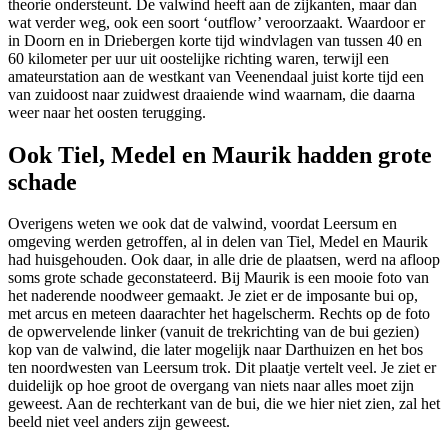
theorie ondersteunt. De valwind heeft aan de zijkanten, maar dan
wat verder weg, ook een soort ‘outflow’ veroorzaakt. Waardoor er
in Doorn en in Driebergen korte tijd windvlagen van tussen 40 en
60 kilometer per uur uit oostelijke richting waren, terwijl een
amateurstation aan de westkant van Veenendaal juist korte tijd een
van zuidoost naar zuidwest draaiende wind waarnam, die daarna
weer naar het oosten terugging.
Ook Tiel, Medel en Maurik hadden grote
schade
Overigens weten we ook dat de valwind, voordat Leersum en
omgeving werden getroffen, al in delen van Tiel, Medel en Maurik
had huisgehouden. Ook daar, in alle drie de plaatsen, werd na afloop
soms grote schade geconstateerd. Bij Maurik is een mooie foto van
het naderende noodweer gemaakt. Je ziet er de imposante bui op,
met arcus en meteen daarachter het hagelscherm. Rechts op de foto
de opwervelende linker (vanuit de trekrichting van de bui gezien)
kop van de valwind, die later mogelijk naar Darthuizen en het bos
ten noordwesten van Leersum trok. Dit plaatje vertelt veel. Je ziet er
duidelijk op hoe groot de overgang van niets naar alles moet zijn
geweest. Aan de rechterkant van de bui, die we hier niet zien, zal het
beeld niet veel anders zijn geweest.