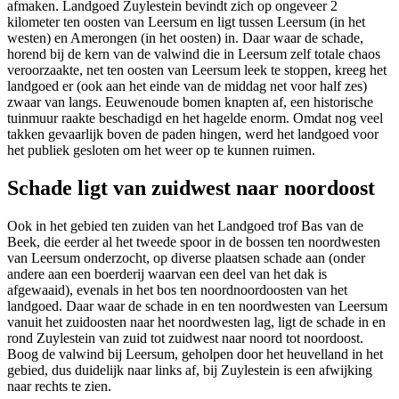
afmaken. Landgoed Zuylestein bevindt zich op ongeveer 2
kilometer ten oosten van Leersum en ligt tussen Leersum (in het
westen) en Amerongen (in het oosten) in. Daar waar de schade,
horend bij de kern van de valwind die in Leersum zelf totale chaos
veroorzaakte, net ten oosten van Leersum leek te stoppen, kreeg het
landgoed er (ook aan het einde van de middag net voor half zes)
zwaar van langs. Eeuwenoude bomen knapten af, een historische
tuinmuur raakte beschadigd en het hagelde enorm. Omdat nog veel
takken gevaarlijk boven de paden hingen, werd het landgoed voor
het publiek gesloten om het weer op te kunnen ruimen.
Schade ligt van zuidwest naar noordoost
Ook in het gebied ten zuiden van het Landgoed trof Bas van de
Beek, die eerder al het tweede spoor in de bossen ten noordwesten
van Leersum onderzocht, op diverse plaatsen schade aan (onder
andere aan een boerderij waarvan een deel van het dak is
afgewaaid), evenals in het bos ten noordnoordoosten van het
landgoed. Daar waar de schade in en ten noordwesten van Leersum
vanuit het zuidoosten naar het noordwesten lag, ligt de schade in en
rond Zuylestein van zuid tot zuidwest naar noord tot noordoost.
Boog de valwind bij Leersum, geholpen door het heuvelland in het
gebied, dus duidelijk naar links af, bij Zuylestein is een afwijking
naar rechts te zien.