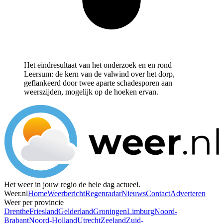
Het eindresultaat van het onderzoek en en rond
Leersum: de kern van de valwind over het dorp,
geflankeerd door twee aparte schadesporen aan
weerszijden, mogelijk op de hoeken ervan.
Het weer in jouw regio de hele dag actueel.
Weer.nl
Home
Weerbericht
Regenradar
Nieuws
Contact
Adverteren
Weer per provincie
Drenthe
Friesland
Gelderland
Groningen
Limburg
Noord-
Brabant
Noord-Holland
Utrecht
Zeeland
Zuid-