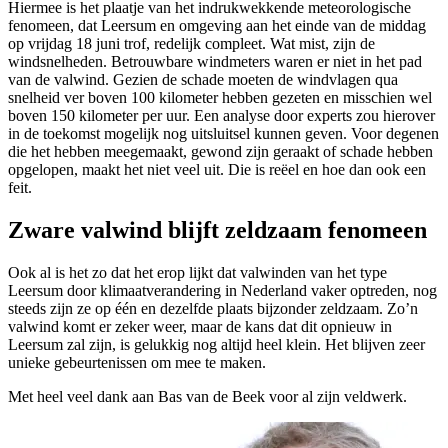
Hiermee is het plaatje van het indrukwekkende meteorologische
fenomeen, dat Leersum en omgeving aan het einde van de middag
op vrijdag 18 juni trof, redelijk compleet. Wat mist, zijn de
windsnelheden. Betrouwbare windmeters waren er niet in het pad
van de valwind. Gezien de schade moeten de windvlagen qua
snelheid ver boven 100 kilometer hebben gezeten en misschien wel
boven 150 kilometer per uur. Een analyse door experts zou hierover
in de toekomst mogelijk nog uitsluitsel kunnen geven. Voor degenen
die het hebben meegemaakt, gewond zijn geraakt of schade hebben
opgelopen, maakt het niet veel uit. Die is reëel en hoe dan ook een
feit.
Zware valwind blijft zeldzaam fenomeen
Ook al is het zo dat het erop lijkt dat valwinden van het type
Leersum door klimaatverandering in Nederland vaker optreden, nog
steeds zijn ze op één en dezelfde plaats bijzonder zeldzaam. Zo’n
valwind komt er zeker weer, maar de kans dat dit opnieuw in
Leersum zal zijn, is gelukkig nog altijd heel klein. Het blijven zeer
unieke gebeurtenissen om mee te maken.
Met heel veel dank aan Bas van de Beek voor al zijn veldwerk.