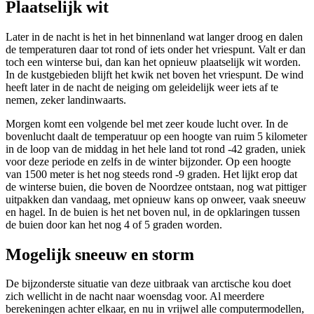
Plaatselijk wit
Later in de nacht is het in het binnenland wat langer droog en dalen
de temperaturen daar tot rond of iets onder het vriespunt. Valt er dan
toch een winterse bui, dan kan het opnieuw plaatselijk wit worden.
In de kustgebieden blijft het kwik net boven het vriespunt. De wind
heeft later in de nacht de neiging om geleidelijk weer iets af te
nemen, zeker landinwaarts.
Morgen komt een volgende bel met zeer koude lucht over. In de
bovenlucht daalt de temperatuur op een hoogte van ruim 5 kilometer
in de loop van de middag in het hele land tot rond -42 graden, uniek
voor deze periode en zelfs in de winter bijzonder. Op een hoogte
van 1500 meter is het nog steeds rond -9 graden. Het lijkt erop dat
de winterse buien, die boven de Noordzee ontstaan, nog wat pittiger
uitpakken dan vandaag, met opnieuw kans op onweer, vaak sneeuw
en hagel. In de buien is het net boven nul, in de opklaringen tussen
de buien door kan het nog 4 of 5 graden worden.
Mogelijk sneeuw en storm
De bijzonderste situatie van deze uitbraak van arctische kou doet
zich wellicht in de nacht naar woensdag voor. Al meerdere
berekeningen achter elkaar, en nu in vrijwel alle computermodellen,