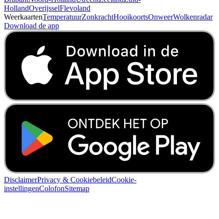
Holland
Overijssel
Flevoland
Weerkaarten
Temperatuur
Zonkracht
Hooikoorts
Onweer
Wolkenradar
Download de app
Disclaimer
Privacy & Cookiebeleid
Cookie-
instellingen
Colofon
Sitemap