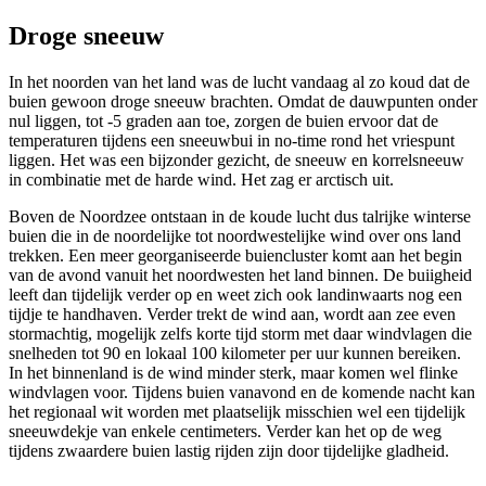
Droge sneeuw
In het noorden van het land was de lucht vandaag al zo koud dat de
buien gewoon droge sneeuw brachten. Omdat de dauwpunten onder
nul liggen, tot -5 graden aan toe, zorgen de buien ervoor dat de
temperaturen tijdens een sneeuwbui in no-time rond het vriespunt
liggen. Het was een bijzonder gezicht, de sneeuw en korrelsneeuw
in combinatie met de harde wind. Het zag er arctisch uit.
Boven de Noordzee ontstaan in de koude lucht dus talrijke winterse
buien die in de noordelijke tot noordwestelijke wind over ons land
trekken. Een meer georganiseerde buiencluster komt aan het begin
van de avond vanuit het noordwesten het land binnen. De buiigheid
leeft dan tijdelijk verder op en weet zich ook landinwaarts nog een
tijdje te handhaven. Verder trekt de wind aan, wordt aan zee even
stormachtig, mogelijk zelfs korte tijd storm met daar windvlagen die
snelheden tot 90 en lokaal 100 kilometer per uur kunnen bereiken.
In het binnenland is de wind minder sterk, maar komen wel flinke
windvlagen voor. Tijdens buien vanavond en de komende nacht kan
het regionaal wit worden met plaatselijk misschien wel een tijdelijk
sneeuwdekje van enkele centimeters. Verder kan het op de weg
tijdens zwaardere buien lastig rijden zijn door tijdelijke gladheid.