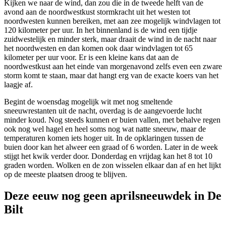
Kijken we naar de wind, dan zou die in de tweede helft van de
avond aan de noordwestkust stormkracht uit het westen tot
noordwesten kunnen bereiken, met aan zee mogelijk windvlagen tot
120 kilometer per uur. In het binnenland is de wind een tijdje
zuidwestelijk en minder sterk, maar draait de wind in de nacht naar
het noordwesten en dan komen ook daar windvlagen tot 65
kilometer per uur voor. Er is een kleine kans dat aan de
noordwestkust aan het einde van morgenavond zelfs even een zware
storm komt te staan, maar dat hangt erg van de exacte koers van het
laagje af.
Begint de woensdag mogelijk wit met nog smeltende
sneeuwrestanten uit de nacht, overdag is de aangevoerde lucht
minder koud. Nog steeds kunnen er buien vallen, met behalve regen
ook nog wel hagel en heel soms nog wat natte sneeuw, maar de
temperaturen komen iets hoger uit. In de opklaringen tussen de
buien door kan het alweer een graad of 6 worden. Later in de week
stijgt het kwik verder door. Donderdag en vrijdag kan het 8 tot 10
graden worden. Wolken en de zon wisselen elkaar dan af en het lijkt
op de meeste plaatsen droog te blijven.
Deze eeuw nog geen aprilsneeuwdek in De
Bilt