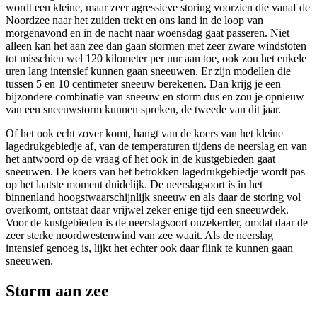
wordt een kleine, maar zeer agressieve storing voorzien die vanaf de
Noordzee naar het zuiden trekt en ons land in de loop van
morgenavond en in de nacht naar woensdag gaat passeren. Niet
alleen kan het aan zee dan gaan stormen met zeer zware windstoten
tot misschien wel 120 kilometer per uur aan toe, ook zou het enkele
uren lang intensief kunnen gaan sneeuwen. Er zijn modellen die
tussen 5 en 10 centimeter sneeuw berekenen. Dan krijg je een
bijzondere combinatie van sneeuw en storm dus en zou je opnieuw
van een sneeuwstorm kunnen spreken, de tweede van dit jaar.
Of het ook echt zover komt, hangt van de koers van het kleine
lagedrukgebiedje af, van de temperaturen tijdens de neerslag en van
het antwoord op de vraag of het ook in de kustgebieden gaat
sneeuwen. De koers van het betrokken lagedrukgebiedje wordt pas
op het laatste moment duidelijk. De neerslagsoort is in het
binnenland hoogstwaarschijnlijk sneeuw en als daar de storing vol
overkomt, ontstaat daar vrijwel zeker enige tijd een sneeuwdek.
Voor de kustgebieden is de neerslagsoort onzekerder, omdat daar de
zeer sterke noordwestenwind van zee waait. Als de neerslag
intensief genoeg is, lijkt het echter ook daar flink te kunnen gaan
sneeuwen.
Storm aan zee