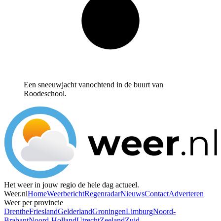
Een sneeuwjacht vanochtend in de buurt van
Roodeschool.
Het weer in jouw regio de hele dag actueel.
Weer.nl
Home
Weerbericht
Regenradar
Nieuws
Contact
Adverteren
Weer per provincie
Drenthe
Friesland
Gelderland
Groningen
Limburg
Noord-
Brabant
Noord-Holland
Utrecht
Zeeland
Zuid-