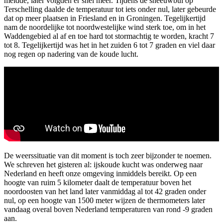
meldde, later volgden er snel meer. Tijdens de sneeuwbui op
Terschelling daalde de temperatuur tot iets onder nul, later gebeurde
dat op meer plaatsen in Friesland en in Groningen. Tegelijkertijd
nam de noordelijke tot noordwestelijke wind sterk toe, om in het
Waddengebied al af en toe hard tot stormachtig te worden, kracht 7
tot 8. Tegelijkertijd was het in het zuiden 6 tot 7 graden en viel daar
nog regen op nadering van de koude lucht.
De weerssituatie van dit moment is toch zeer bijzonder te noemen.
We schreven het gisteren al: ijskoude kucht was onderweg naar
Nederland en heeft onze omgeving inmiddels bereikt. Op een
hoogte van ruim 5 kilometer daalt de temperatuur boven het
noordoosten van het land later vanmiddag al tot 42 graden onder
nul, op een hoogte van 1500 meter wijzen de thermometers later
vandaag overal boven Nederland temperaturen van rond -9 graden
aan.