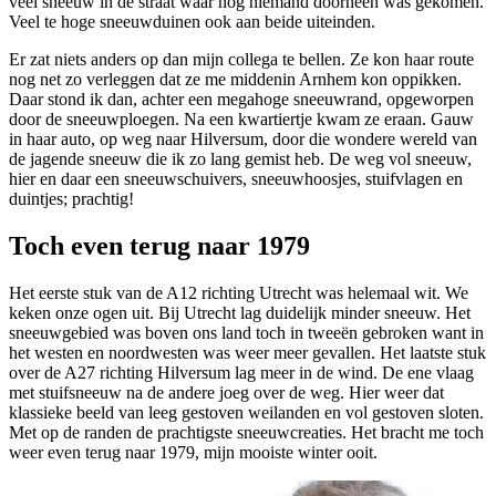
veel sneeuw in de straat waar nog niemand doorheen was gekomen.
Veel te hoge sneeuwduinen ook aan beide uiteinden.
Er zat niets anders op dan mijn collega te bellen. Ze kon haar route
nog net zo verleggen dat ze me middenin Arnhem kon oppikken.
Daar stond ik dan, achter een megahoge sneeuwrand, opgeworpen
door de sneeuwploegen. Na een kwartiertje kwam ze eraan. Gauw
in haar auto, op weg naar Hilversum, door die wondere wereld van
de jagende sneeuw die ik zo lang gemist heb. De weg vol sneeuw,
hier en daar een sneeuwschuivers, sneeuwhoosjes, stuifvlagen en
duintjes; prachtig!
Toch even terug naar 1979
Het eerste stuk van de A12 richting Utrecht was helemaal wit. We
keken onze ogen uit. Bij Utrecht lag duidelijk minder sneeuw. Het
sneeuwgebied was boven ons land toch in tweeën gebroken want in
het westen en noordwesten was weer meer gevallen. Het laatste stuk
over de A27 richting Hilversum lag meer in de wind. De ene vlaag
met stuifsneeuw na de andere joeg over de weg. Hier weer dat
klassieke beeld van leeg gestoven weilanden en vol gestoven sloten.
Met op de randen de prachtigste sneeuwcreaties. Het bracht me toch
weer even terug naar 1979, mijn mooiste winter ooit.