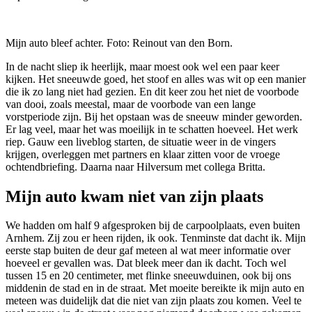
Mijn auto bleef achter. Foto: Reinout van den Born.
In de nacht sliep ik heerlijk, maar moest ook wel een paar keer
kijken. Het sneeuwde goed, het stoof en alles was wit op een manier
die ik zo lang niet had gezien. En dit keer zou het niet de voorbode
van dooi, zoals meestal, maar de voorbode van een lange
vorstperiode zijn. Bij het opstaan was de sneeuw minder geworden.
Er lag veel, maar het was moeilijk in te schatten hoeveel. Het werk
riep. Gauw een liveblog starten, de situatie weer in de vingers
krijgen, overleggen met partners en klaar zitten voor de vroege
ochtendbriefing. Daarna naar Hilversum met collega Britta.
Mijn auto kwam niet van zijn plaats
We hadden om half 9 afgesproken bij de carpoolplaats, even buiten
Arnhem. Zij zou er heen rijden, ik ook. Tenminste dat dacht ik. Mijn
eerste stap buiten de deur gaf meteen al wat meer informatie over
hoeveel er gevallen was. Dat bleek meer dan ik dacht. Toch wel
tussen 15 en 20 centimeter, met flinke sneeuwduinen, ook bij ons
middenin de stad en in de straat. Met moeite bereikte ik mijn auto en
meteen was duidelijk dat die niet van zijn plaats zou komen. Veel te