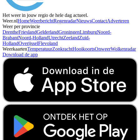
Het weer in jouw regio de hele dag actueel.
Weer.nl
Home
Weerbericht
Regenradar
Nieuws
Contact
Adverteren
Weer per provincie
Drenthe
Friesland
Gelderland
Groningen
Limburg
Noord-
Brabant
Noord-Holland
Utrecht
Zeeland
Zuid-
Holland
Overijssel
Flevoland
Weerkaarten
Temperatuur
Zonkracht
Hooikoorts
Onweer
Wolkenradar
Download de app