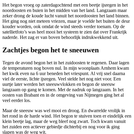
Het begon vroeg op zaterdagochtend met een beetje ijsregen in het
noordoosten en buien in het midden van het land. Langzaam maar
zeker drong de koude lucht vanuit het noordoosten het land binnen.
Het ging nog niet meteen vriezen, maar je voelde het buiten de deur
kouder worden, ook omdat de wind steeds verder toenam. Op de
satellietfoto’s was heel mooi het systeem te zien dat over Frankrijk
naderde. Het zag er van boven behoorlijk indrukwekkend uit.
Zachtjes begon het te sneeuwen
Tegen de avond begon het in het zuidoosten te regenen. Daar lagen
de temperaturen nog boven nul. In mijn woonplaats Arnhem kwam
het kwik even na 6 uur beneden het vriespunt. Al vrij snel daarna
viel de eerste, lichte ijsregen. Veel stelde het nog niet voor. Een
uurtje later werden het sneeuwvlokken en begon de sneeuw
langzaam op gang te komen. Met de nadruk op langzaam. In het
oosten van Brabant en in de omgeving van Nijmegen ging het al
veel eerder los.
Maar de sneeuw was wel mooi en droog. En dwarrelde vrolijk in
het rond in de harde wind. Het begon te stuiven toen er eindelijk een
klein beetje lag, maar de weg bleef nog zwart. Toch kwam vanuit
het zuiden een actiever gebiedje dichterbij en nog voor ik ging
slapen was de weg wit.