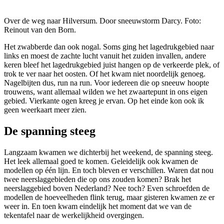
Over de weg naar Hilversum. Door sneeuwstorm Darcy. Foto:
Reinout van den Born.
Het zwabberde dan ook nogal. Soms ging het lagedrukgebied naar
links en moest de zachte lucht vanuit het zuiden invallen, andere
keren bleef het lagedrukgebied juist hangen op de verkeerde plek, of
trok te ver naar het oosten. Of het kwam niet noordelijk genoeg.
Nagelbijten dus, run na run. Voor iedereen die op sneeuw hoopte
trouwens, want allemaal wilden we het zwaartepunt in ons eigen
gebied. Vierkante ogen kreeg je ervan. Op het einde kon ook ik
geen weerkaart meer zien.
De spanning steeg
Langzaam kwamen we dichterbij het weekend, de spanning steeg.
Het leek allemaal goed te komen. Geleidelijk ook kwamen de
modellen op één lijn. En toch bleven er verschillen. Waren dat nou
twee neerslaggebieden die op ons zouden komen? Brak het
neerslaggebied boven Nederland? Nee toch? Even schroefden de
modellen de hoeveelheden flink terug, maar gisteren kwamen ze er
weer in. En toen kwam eindelijk het moment dat we van de
tekentafel naar de werkelijkheid overgingen.