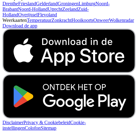
Drenthe
Friesland
Gelderland
Groningen
Limburg
Noord-
Brabant
Noord-Holland
Utrecht
Zeeland
Zuid-
Holland
Overijssel
Flevoland
Weerkaarten
Temperatuur
Zonkracht
Hooikoorts
Onweer
Wolkenradar
Download de app
Disclaimer
Privacy & Cookiebeleid
Cookie-
instellingen
Colofon
Sitemap