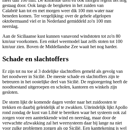
meer dan 100 mm. De komende uren en ook morgen regent het nog
gestaag door. Ook langs de bergketen in het zuiden van
Calabrië kan tot en met morgen weer dik 100 mm water naar
beneden komen. Ter vergelijking: over de gehele afgelopen
oktobermaand viel er in Nederland gemiddeld zo'n 100 mm
neerslag.
Aan de Siciliaanse kust kunnen vanavond windstoten tot zo'n 80
km/uur voorkomen. Een enkel weermodel laat zelfs stoten tot 100
km/uur zien. Boven de Middellandse Zee waait het nog harder.
Schade en slachtoffers
Er zijn tot nu toe al 3 dodelijke slachtoffers gemeld als gevolg van
het noodweer in Sicilië. De meeste schade en slachtoffers zijn te
betreuren in het oostelijke deel van Sicilië. De regioregering heeft de
noodtoestand uitgeroepen en scholen, kantoren en winkels zijn
gesloten.
De storm lijkt de komende dagen verder naar het zuidoosten te
trekken en daarbij geleidelijk af te zwakken. Uiteindelijk lijkt Apollo
rond zondag de kust van Libië te bereiken waar het systeem ook zal
zorgen voor een aantrekkende wind en neerslag, maar door de
verwachtte afzwakking zal het weersysteem daar bij lange na niet
voor zulke problemen zorgen als op Sicilië. Een kanttekening is wel