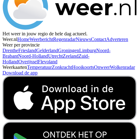
Het weer in jouw regio de hele dag actueel.
Weer.nl
Home
Weerbericht
Regenradar
Nieuws
Contact
Adverteren
Weer per provincie
Drenthe
Friesland
Gelderland
Groningen
Limburg
Noord-
Brabant
Noord-Holland
Utrecht
Zeeland
Zuid-
Holland
Overijssel
Flevoland
Weerkaarten
Temperatuur
Zonkracht
Hooikoorts
Onweer
Wolkenradar
Download de app