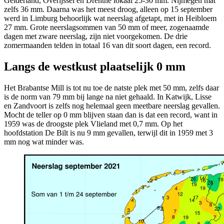
Gelderland, Overijssel en Drenthe lokaal 25-30 mm. Nijmegen mat
zelfs 36 mm. Daarna was het meest droog, alleen op 15 september
werd in Limburg behoorlijk wat neerslag afgetapt, met in Heibloem
27 mm. Grote neerslagsommen van 50 mm of meer, zogenaamde
dagen met zware neerslag, zijn niet voorgekomen. De drie
zomermaanden telden in totaal 16 van dit soort dagen, een record.
Langs de westkust plaatselijk 0 mm
Het Brabantse Mill is tot nu toe de natste plek met 50 mm, zelfs daar
is de norm van 79 mm bij lange na niet gehaald. In Katwijk, Lisse
en Zandvoort is zelfs nog helemaal geen meetbare neerslag gevallen.
Mocht de teller op 0 mm blijven staan dan is dat een record, want in
1959 was de droogste plek Vlieland met 0,7 mm. Op het
hoofdstation De Bilt is nu 9 mm gevallen, terwijl dit in 1959 met 3
mm nog wat minder was.