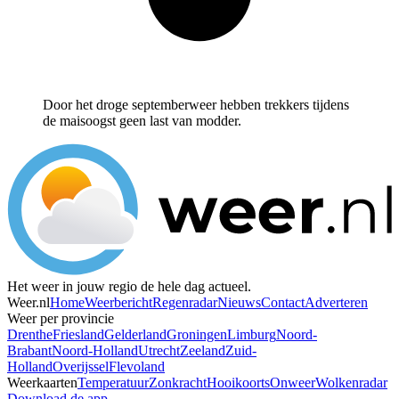
Door het droge septemberweer hebben trekkers tijdens
de maisoogst geen last van modder.
Het weer in jouw regio de hele dag actueel.
Weer.nl
Home
Weerbericht
Regenradar
Nieuws
Contact
Adverteren
Weer per provincie
Drenthe
Friesland
Gelderland
Groningen
Limburg
Noord-
Brabant
Noord-Holland
Utrecht
Zeeland
Zuid-
Holland
Overijssel
Flevoland
Weerkaarten
Temperatuur
Zonkracht
Hooikoorts
Onweer
Wolkenradar
Download de app