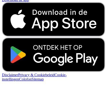
Disclaimer
Privacy & Cookiebeleid
Cookie-
instellingen
Colofon
Sitemap