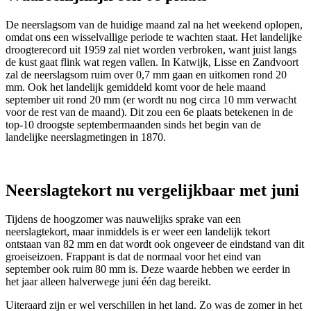
De neerslagsom van de huidige maand zal na het weekend oplopen,
omdat ons een wisselvallige periode te wachten staat. Het landelijke
droogterecord uit 1959 zal niet worden verbroken, want juist langs
de kust gaat flink wat regen vallen. In Katwijk, Lisse en Zandvoort
zal de neerslagsom ruim over 0,7 mm gaan en uitkomen rond 20
mm. Ook het landelijk gemiddeld komt voor de hele maand
september uit rond 20 mm (er wordt nu nog circa 10 mm verwacht
voor de rest van de maand). Dit zou een 6e plaats betekenen in de
top-10 droogste septembermaanden sinds het begin van de
landelijke neerslagmetingen in 1870.
Neerslagtekort nu vergelijkbaar met juni
Tijdens de hoogzomer was nauwelijks sprake van een
neerslagtekort, maar inmiddels is er weer een landelijk tekort
ontstaan van 82 mm en dat wordt ook ongeveer de eindstand van dit
groeiseizoen. Frappant is dat de normaal voor het eind van
september ook ruim 80 mm is. Deze waarde hebben we eerder in
het jaar alleen halverwege juni één dag bereikt.
Uiteraard zijn er wel verschillen in het land. Zo was de zomer in het