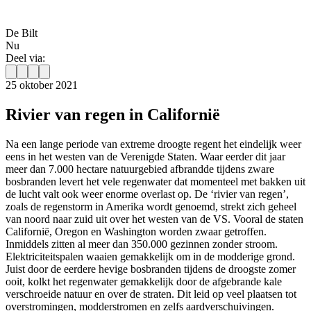
De Bilt
Nu
Deel via:
25 oktober 2021
Rivier van regen in Californië
Na een lange periode van extreme droogte regent het eindelijk weer
eens in het westen van de Verenigde Staten. Waar eerder dit jaar
meer dan 7.000 hectare natuurgebied afbrandde tijdens zware
bosbranden levert het vele regenwater dat momenteel met bakken uit
de lucht valt ook weer enorme overlast op.
De ‘rivier van regen’,
zoals de regenstorm in Amerika wordt genoemd, strekt zich geheel
van noord naar zuid uit over het westen van de VS. Vooral de staten
Californië, Oregon en Washington worden zwaar getroffen.
Inmiddels zitten al meer dan 350.000 gezinnen zonder stroom.
Elektriciteitspalen waaien gemakkelijk om in de modderige grond.
Juist door de eerdere hevige bosbranden tijdens de droogste zomer
ooit, kolkt het regenwater gemakkelijk door de afgebrande kale
verschroeide natuur en over de straten. Dit leid op veel plaatsen tot
overstromingen, modderstromen en zelfs aardverschuivingen.