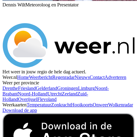
Dennis Wilt
Meteoroloog en Presentator
Het weer in jouw regio de hele dag actueel.
Weer.nl
Home
Weerbericht
Regenradar
Nieuws
Contact
Adverteren
Weer per provincie
Drenthe
Friesland
Gelderland
Groningen
Limburg
Noord-
Brabant
Noord-Holland
Utrecht
Zeeland
Zuid-
Holland
Overijssel
Flevoland
Weerkaarten
Temperatuur
Zonkracht
Hooikoorts
Onweer
Wolkenradar
Download de app