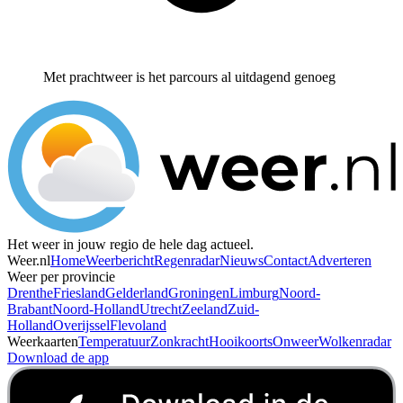
Met prachtweer is het parcours al uitdagend genoeg
Het weer in jouw regio de hele dag actueel.
Weer.nl
Home
Weerbericht
Regenradar
Nieuws
Contact
Adverteren
Weer per provincie
Drenthe
Friesland
Gelderland
Groningen
Limburg
Noord-
Brabant
Noord-Holland
Utrecht
Zeeland
Zuid-
Holland
Overijssel
Flevoland
Weerkaarten
Temperatuur
Zonkracht
Hooikoorts
Onweer
Wolkenradar
Download de app