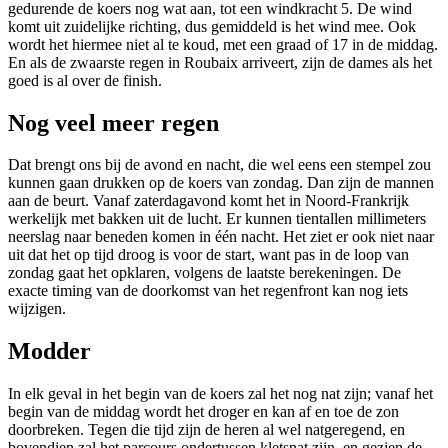
gedurende de koers nog wat aan, tot een windkracht 5. De wind
komt uit zuidelijke richting, dus gemiddeld is het wind mee. Ook
wordt het hiermee niet al te koud, met een graad of 17 in de middag.
En als de zwaarste regen in Roubaix arriveert, zijn de dames als het
goed is al over de finish.
Nog veel meer regen
Dat brengt ons bij de avond en nacht, die wel eens een stempel zou
kunnen gaan drukken op de koers van zondag. Dan zijn de mannen
aan de beurt. Vanaf zaterdagavond komt het in Noord-Frankrijk
werkelijk met bakken uit de lucht. Er kunnen tientallen millimeters
neerslag naar beneden komen in één nacht. Het ziet er ook niet naar
uit dat het op tijd droog is voor de start, want pas in de loop van
zondag gaat het opklaren, volgens de laatste berekeningen. De
exacte timing van de doorkomst van het regenfront kan nog iets
wijzigen.
Modder
In elk geval in het begin van de koers zal het nog nat zijn; vanaf het
begin van de middag wordt het droger en kan af en toe de zon
doorbreken. Tegen die tijd zijn de heren al wel natgeregend, en
bovendien zal het parcours ondertussen kletsnat zijn, en gezien de