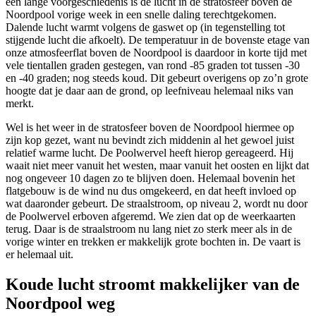
een lange voorgeschiedenis is de lucht in de stratosfeer boven de
Noordpool vorige week in een snelle daling terechtgekomen.
Dalende lucht warmt volgens de gaswet op (in tegenstelling tot
stijgende lucht die afkoelt). De temperatuur in de bovenste etage van
onze atmosfeerflat boven de Noordpool is daardoor in korte tijd met
vele tientallen graden gestegen, van rond -85 graden tot tussen -30
en -40 graden; nog steeds koud. Dit gebeurt overigens op zo’n grote
hoogte dat je daar aan de grond, op leefniveau helemaal niks van
merkt.
Wel is het weer in de stratosfeer boven de Noordpool hiermee op
zijn kop gezet, want nu bevindt zich middenin al het gewoel juist
relatief warme lucht. De Poolwervel heeft hierop gereageerd. Hij
waait niet meer vanuit het westen, maar vanuit het oosten en lijkt dat
nog ongeveer 10 dagen zo te blijven doen. Helemaal bovenin het
flatgebouw is de wind nu dus omgekeerd, en dat heeft invloed op
wat daaronder gebeurt. De straalstroom, op niveau 2, wordt nu door
de Poolwervel erboven afgeremd. We zien dat op de weerkaarten
terug. Daar is de straalstroom nu lang niet zo sterk meer als in de
vorige winter en trekken er makkelijk grote bochten in. De vaart is
er helemaal uit.
Koude lucht stroomt makkelijker van de
Noordpool weg