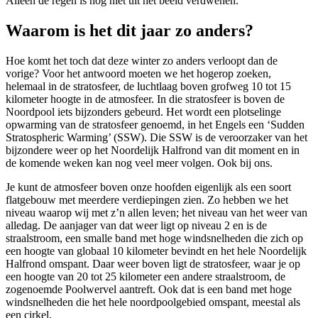
Alleen de regen is nog niet uit het beeld verdwenen.
Waarom is het dit jaar zo anders?
Hoe komt het toch dat deze winter zo anders verloopt dan de
vorige? Voor het antwoord moeten we het hogerop zoeken,
helemaal in de stratosfeer, de luchtlaag boven grofweg 10 tot 15
kilometer hoogte in de atmosfeer. In die stratosfeer is boven de
Noordpool iets bijzonders gebeurd. Het wordt een plotselinge
opwarming van de stratosfeer genoemd, in het Engels een ‘Sudden
Stratospheric Warming’ (SSW). Die SSW is de veroorzaker van het
bijzondere weer op het Noordelijk Halfrond van dit moment en in
de komende weken kan nog veel meer volgen. Ook bij ons.
Je kunt de atmosfeer boven onze hoofden eigenlijk als een soort
flatgebouw met meerdere verdiepingen zien. Zo hebben we het
niveau waarop wij met z’n allen leven; het niveau van het weer van
alledag. De aanjager van dat weer ligt op niveau 2 en is de
straalstroom, een smalle band met hoge windsnelheden die zich op
een hoogte van globaal 10 kilometer bevindt en het hele Noordelijk
Halfrond omspant. Daar weer boven ligt de stratosfeer, waar je op
een hoogte van 20 tot 25 kilometer een andere straalstroom, de
zogenoemde Poolwervel aantreft. Ook dat is een band met hoge
windsnelheden die het hele noordpoolgebied omspant, meestal als
een cirkel.