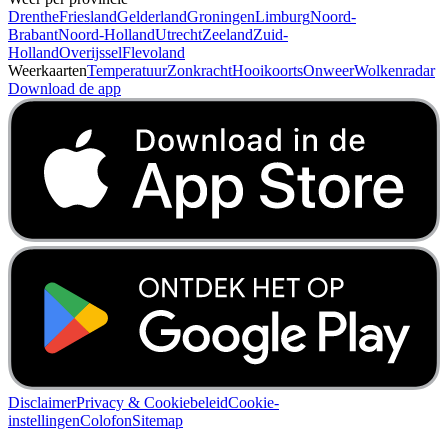
Drenthe
Friesland
Gelderland
Groningen
Limburg
Noord-
Brabant
Noord-Holland
Utrecht
Zeeland
Zuid-
Holland
Overijssel
Flevoland
Weerkaarten
Temperatuur
Zonkracht
Hooikoorts
Onweer
Wolkenradar
Download de app
Disclaimer
Privacy & Cookiebeleid
Cookie-
instellingen
Colofon
Sitemap