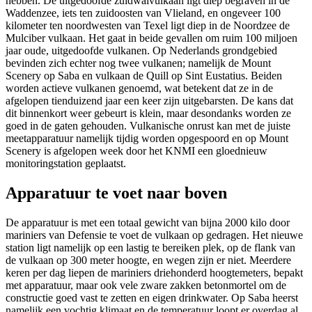
hebben. De uitgedoofde zuidwalvulkaan ligt diep begraven in de
Waddenzee, iets ten zuidoosten van Vlieland, en ongeveer 100
kilometer ten noordwesten van Texel ligt diep in de Noordzee de
Mulciber vulkaan. Het gaat in beide gevallen om ruim 100 miljoen
jaar oude, uitgedoofde vulkanen. Op Nederlands grondgebied
bevinden zich echter nog twee vulkanen; namelijk de Mount
Scenery op Saba en vulkaan de Quill op Sint Eustatius. Beiden
worden actieve vulkanen genoemd, wat betekent dat ze in de
afgelopen tienduizend jaar een keer zijn uitgebarsten. De kans dat
dit binnenkort weer gebeurt is klein, maar desondanks worden ze
goed in de gaten gehouden. Vulkanische onrust kan met de juiste
meetapparatuur namelijk tijdig worden opgespoord en op Mount
Scenery is afgelopen week door het KNMI een gloednieuw
monitoringstation geplaatst.
Apparatuur te voet naar boven
De apparatuur is met een totaal gewicht van bijna 2000 kilo door
mariniers van Defensie te voet de vulkaan op gedragen. Het nieuwe
station ligt namelijk op een lastig te bereiken plek, op de flank van
de vulkaan op 300 meter hoogte, en wegen zijn er niet. Meerdere
keren per dag liepen de mariniers driehonderd hoogtemeters, bepakt
met apparatuur, maar ook vele zware zakken betonmortel om de
constructie goed vast te zetten en eigen drinkwater. Op Saba heerst
namelijk een vochtig klimaat en de temperatuur loopt er overdag al