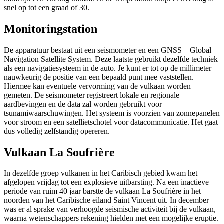
snel op tot een graad of 30.
Monitoringstation
De apparatuur bestaat uit een seismometer en een GNSS – Global
Navigation Satellite System. Deze laatste gebruikt dezelfde techniek
als een navigatiesysteem in de auto. Je kunt er tot op de millimeter
nauwkeurig de positie van een bepaald punt mee vaststellen.
Hiermee kan eventuele vervorming van de vulkaan worden
gemeten. De seismometer registreert lokale en regionale
aardbevingen en de data zal worden gebruikt voor
tsunamiwaarschuwingen. Het systeem is voorzien van zonnepanelen
voor stroom en een satellietschotel voor datacommunicatie. Het gaat
dus volledig zelfstandig opereren.
Vulkaan La Soufrière
In dezelfde groep vulkanen in het Caribisch gebied kwam het
afgelopen vrijdag tot een explosieve uitbarsting. Na een inactieve
periode van ruim 40 jaar barstte de vulkaan La Soufrière in het
noorden van het Caribische eiland Saint Vincent uit. In december
was er al sprake van verhoogde seismische activiteit bij de vulkaan,
waarna wetenschappers rekening hielden met een mogelijke eruptie.