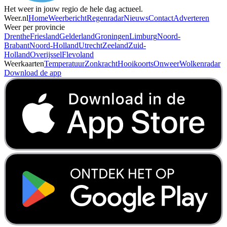
Het weer in jouw regio de hele dag actueel.
Weer.nl
Home
Weerbericht
Regenradar
Nieuws
Contact
Adverteren
Weer per provincie
Drenthe
Friesland
Gelderland
Groningen
Limburg
Noord-
Brabant
Noord-Holland
Utrecht
Zeeland
Zuid-
Holland
Overijssel
Flevoland
Weerkaarten
Temperatuur
Zonkracht
Hooikoorts
Onweer
Wolkenradar
Download de app