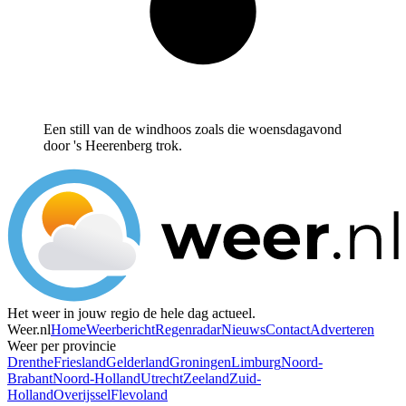
Een still van de windhoos zoals die woensdagavond
door 's Heerenberg trok.
Het weer in jouw regio de hele dag actueel.
Weer.nl
Home
Weerbericht
Regenradar
Nieuws
Contact
Adverteren
Weer per provincie
Drenthe
Friesland
Gelderland
Groningen
Limburg
Noord-