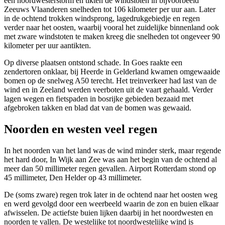
een noordwesterstorm en tikten de windstoten in bijvoorbeeld
Zeeuws Vlaanderen snelheden tot 106 kilometer per uur aan. Later
in de ochtend trokken windsprong, lagedrukgebiedje en regen
verder naar het oosten, waarbij vooral het zuidelijke binnenland ook
met zware windstoten te maken kreeg die snelheden tot ongeveer 90
kilometer per uur aantikten.
Op diverse plaatsen ontstond schade. In Goes raakte een
zendertoren onklaar, bij Heerde in Gelderland kwamen omgewaaide
bomen op de snelweg A50 terecht. Het treinverkeer had last van de
wind en in Zeeland werden veerboten uit de vaart gehaald. Verder
lagen wegen en fietspaden in bosrijke gebieden bezaaid met
afgebroken takken en blad dat van de bomen was gewaaid.
Noorden en westen veel regen
In het noorden van het land was de wind minder sterk, maar regende
het hard door, In Wijk aan Zee was aan het begin van de ochtend al
meer dan 50 millimeter regen gevallen. Airport Rotterdam stond op
45 millimeter, Den Helder op 43 millimeter.
De (soms zware) regen trok later in de ochtend naar het oosten weg
en werd gevolgd door een weerbeeld waarin de zon en buien elkaar
afwisselen. De actiefste buien lijken daarbij in het noordwesten en
noorden te vallen. De westelijke tot noordwestelijke wind is