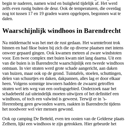
begin te naderen, namen wind en buiigheid tijdelijk af. Het werd
zelfs even rustig buiten de deur. Ook de temperaturen, die overdag
nog tot tussen 17 en 19 graden waren opgelopen, begonnen wat te
dalen.
Waarschijnlijk windhoos in Barendrecht
Na middernacht was het met de rust gedaan. Het warmtefront trok
binnen en had fikse buien bij zich die op diverse plaatsen met intens
onweer gepaard gingen. Ook kwamen meteen al zware windstoten
voor. Een twee complex met buien kwam niet lang daarna. Uit een
van die buien is in Barendrecht waarschijnlijk een tweede windhoos
ontstaan. In vier straten werd grote schade aangericht, aan daken
van huizen, maar ook op de grond. Tuintafels, stoelen, schuttingen,
delen van schuurtjes en daken, dakpannen, alles lag er door elkaar
heen. Volgens sommige inwoners hadden de zwaarst getroffen
straten wel iets weg van een oorlogsgebied. Onderzoek naar het
schadebeeld zal uiteindelijk moeten uitwijzen of het definitief een
windhoos, of toch een valwind is geweest. Terwijl er in ’s-
Heerenberg geen gewonden waren, raakten in Barendrecht tijdens
het noodweer wel vier mensen gewond.
Ook op camping De Betteld, even ten oosten van de Gelderse plaats
Zelhem, lijkt een windhoos te zijn getrokken. Hier gebeurde het