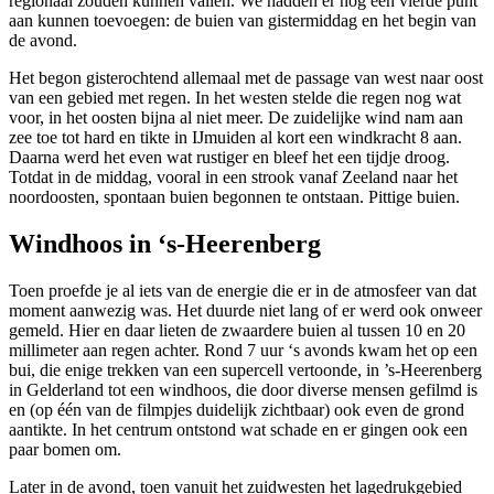
regionaal zouden kunnen vallen. We hadden er nog een vierde punt
aan kunnen toevoegen: de buien van gistermiddag en het begin van
de avond.
Het begon gisterochtend allemaal met de passage van west naar oost
van een gebied met regen. In het westen stelde die regen nog wat
voor, in het oosten bijna al niet meer. De zuidelijke wind nam aan
zee toe tot hard en tikte in IJmuiden al kort een windkracht 8 aan.
Daarna werd het even wat rustiger en bleef het een tijdje droog.
Totdat in de middag, vooral in een strook vanaf Zeeland naar het
noordoosten, spontaan buien begonnen te ontstaan. Pittige buien.
Windhoos in ‘s-Heerenberg
Toen proefde je al iets van de energie die er in de atmosfeer van dat
moment aanwezig was. Het duurde niet lang of er werd ook onweer
gemeld. Hier en daar lieten de zwaardere buien al tussen 10 en 20
millimeter aan regen achter. Rond 7 uur ‘s avonds kwam het op een
bui, die enige trekken van een supercell vertoonde, in ’s-Heerenberg
in Gelderland tot een windhoos, die door diverse mensen gefilmd is
en (op één van de filmpjes duidelijk zichtbaar) ook even de grond
aantikte. In het centrum ontstond wat schade en er gingen ook een
paar bomen om.
Later in de avond, toen vanuit het zuidwesten het lagedrukgebied