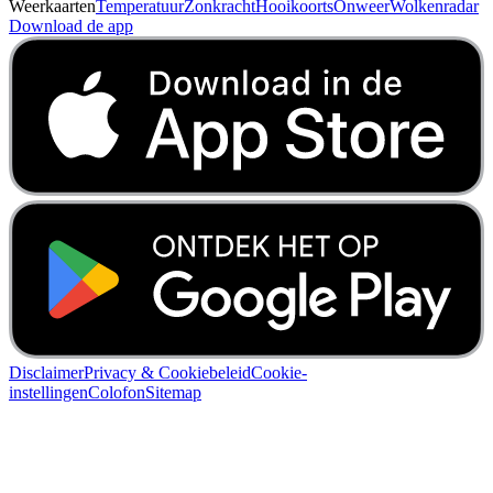
Brabant
Noord-Holland
Utrecht
Zeeland
Zuid-
Holland
Overijssel
Flevoland
Weerkaarten
Temperatuur
Zonkracht
Hooikoorts
Onweer
Wolkenradar
Download de app
Disclaimer
Privacy & Cookiebeleid
Cookie-
instellingen
Colofon
Sitemap