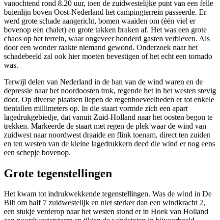
vanochtend rond 8.20 uur, toen de zuidwestelijke punt van een felle
buienlijn boven Oost-Nederland het campingterrein passeerde. Er
werd grote schade aangericht, bomen waaiden om (één viel er
bovenop een chalet) en grote takken braken af. Het was een grote
chaos op het terrein, waar ongeveer honderd gasten verbleven. Als
door een wonder raakte niemand gewond. Onderzoek naar het
schadebeeld zal ook hier moeten bevestigen of het echt een tornado
was.
Terwijl delen van Nederland in de ban van de wind waren en de
depressie naar het noordoosten trok, regende het in het westen stevig
door. Op diverse plaatsen liepen de regenhoeveelheden er tot enkele
tientallen millimeters op. In die staart vormde zich een apart
lagedrukgebiedje, dat vanuit Zuid-Holland naar het oosten begon te
trekken. Markeerde de staart met regen de plek waar de wind van
zuidwest naar noordwest draaide en flink toenam, direct ten zuiden
en ten westen van de kleine lagedrukkern deed die wind er nog eens
een schepje bovenop.
Grote tegenstellingen
Het kwam tot indrukwekkende tegenstellingen. Was de wind in De
Bilt om half 7 zuidwestelijk en niet sterker dan een windkracht 2,
een stukje verderop naar het westen stond er in Hoek van Holland