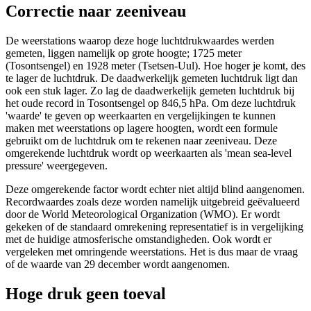
Correctie naar zeeniveau
De weerstations waarop deze hoge luchtdrukwaardes werden
gemeten, liggen namelijk op grote hoogte; 1725 meter
(Tosontsengel) en 1928 meter (Tsetsen-Uul). Hoe hoger je komt, des
te lager de luchtdruk. De daadwerkelijk gemeten luchtdruk ligt dan
ook een stuk lager. Zo lag de daadwerkelijk gemeten luchtdruk bij
het oude record in Tosontsengel op 846,5 hPa. Om deze luchtdruk
'waarde' te geven op weerkaarten en vergelijkingen te kunnen
maken met weerstations op lagere hoogten, wordt een formule
gebruikt om de luchtdruk om te rekenen naar zeeniveau. Deze
omgerekende luchtdruk wordt op weerkaarten als 'mean sea-level
pressure' weergegeven.
Deze omgerekende factor wordt echter niet altijd blind aangenomen.
Recordwaardes zoals deze worden namelijk uitgebreid geëvalueerd
door de World Meteorological Organization (WMO). Er wordt
gekeken of de standaard omrekening representatief is in vergelijking
met de huidige atmosferische omstandigheden. Ook wordt er
vergeleken met omringende weerstations. Het is dus maar de vraag
of de waarde van 29 december wordt aangenomen.
Hoge druk geen toeval