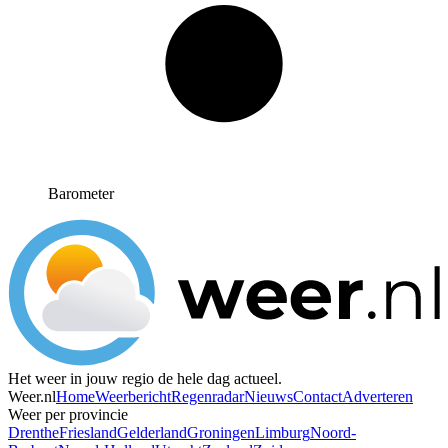
Barometer
Het weer in jouw regio de hele dag actueel.
Weer.nl
Home
Weerbericht
Regenradar
Nieuws
Contact
Adverteren
Weer per provincie
Drenthe
Friesland
Gelderland
Groningen
Limburg
Noord-