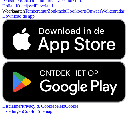
Brabant
Noord-Holland
Utrecht
Zeeland
Zuid-
Holland
Overijssel
Flevoland
Weerkaarten
Temperatuur
Zonkracht
Hooikoorts
Onweer
Wolkenradar
Download de app
Disclaimer
Privacy & Cookiebeleid
Cookie-
instellingen
Colofon
Sitemap