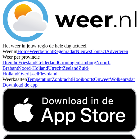
Het weer in jouw regio de hele dag actueel.
Weer.nl
Home
Weerbericht
Regenradar
Nieuws
Contact
Adverteren
Weer per provincie
Drenthe
Friesland
Gelderland
Groningen
Limburg
Noord-
Brabant
Noord-Holland
Utrecht
Zeeland
Zuid-
Holland
Overijssel
Flevoland
Weerkaarten
Temperatuur
Zonkracht
Hooikoorts
Onweer
Wolkenradar
Download de app