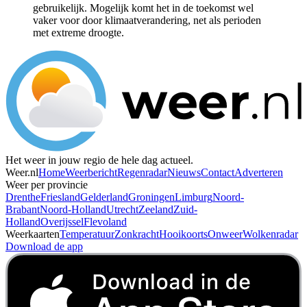
gebruikelijk. Mogelijk komt het in de toekomst wel
vaker voor door klimaatverandering, net als perioden
met extreme droogte.
Het weer in jouw regio de hele dag actueel.
Weer.nl
Home
Weerbericht
Regenradar
Nieuws
Contact
Adverteren
Weer per provincie
Drenthe
Friesland
Gelderland
Groningen
Limburg
Noord-
Brabant
Noord-Holland
Utrecht
Zeeland
Zuid-
Holland
Overijssel
Flevoland
Weerkaarten
Temperatuur
Zonkracht
Hooikoorts
Onweer
Wolkenradar
Download de app