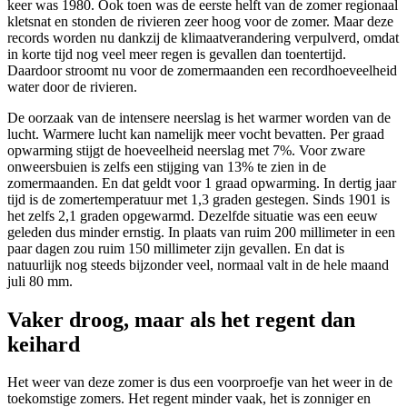
keer was 1980. Ook toen was de eerste helft van de zomer regionaal
kletsnat en stonden de rivieren zeer hoog voor de zomer. Maar deze
records worden nu dankzij de klimaatverandering verpulverd, omdat
in korte tijd nog veel meer regen is gevallen dan toentertijd.
Daardoor stroomt nu voor de zomermaanden een recordhoeveelheid
water door de rivieren.
De oorzaak van de intensere neerslag is het warmer worden van de
lucht. Warmere lucht kan namelijk meer vocht bevatten. Per graad
opwarming stijgt de hoeveelheid neerslag met 7%. Voor zware
onweersbuien is zelfs een stijging van 13% te zien in de
zomermaanden. En dat geldt voor 1 graad opwarming. In dertig jaar
tijd is de zomertemperatuur met 1,3 graden gestegen. Sinds 1901 is
het zelfs 2,1 graden opgewarmd. Dezelfde situatie was een eeuw
geleden dus minder ernstig. In plaats van ruim 200 millimeter in een
paar dagen zou ruim 150 millimeter zijn gevallen. En dat is
natuurlijk nog steeds bijzonder veel, normaal valt in de hele maand
juli 80 mm.
Vaker droog, maar als het regent dan
keihard
Het weer van deze zomer is dus een voorproefje van het weer in de
toekomstige zomers. Het regent minder vaak, het is zonniger en