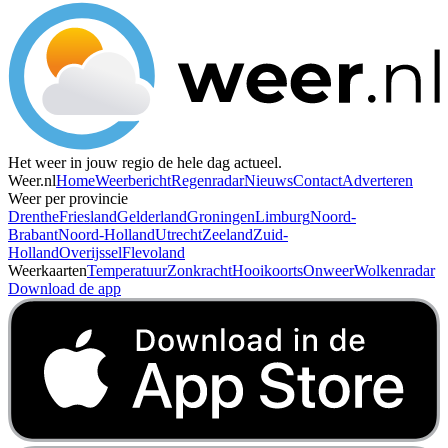
Het weer in jouw regio de hele dag actueel.
Weer.nl
Home
Weerbericht
Regenradar
Nieuws
Contact
Adverteren
Weer per provincie
Drenthe
Friesland
Gelderland
Groningen
Limburg
Noord-
Brabant
Noord-Holland
Utrecht
Zeeland
Zuid-
Holland
Overijssel
Flevoland
Weerkaarten
Temperatuur
Zonkracht
Hooikoorts
Onweer
Wolkenradar
Download de app