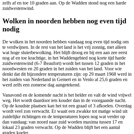
zelfs af en toe 10 graden aan. Op de Wadden stond nog een harde
zuidwestenwind.
Wolken in noorden hebben nog even tijd
nodig
De wolken in het noorden hebben vandaag nog even tijd nodig om
te verdwijnen. In de rest van het land is het vrij zonnig, met alleen
wat hoge sluierbewolking. Het blijft droog en bij een aan zee eerst
nog af en toe krachtige, in het Waddengebied nog korte tijd harde
zuidwestenwind (6-7 Beaufort) wordt het tussen 12 graden in het
noordwesten en 20 graden in het zuiden van het land. Voor wie
denkt dat dit bijzondere temperaturen zijn: op 29 maart 1968 werd in
het zuiden van Nederland in Gemert en in Venlo al 25,6 graden en
werd zelfs een zomerse dag aangetekend.
Vanavond en de komende nacht is het helder en valt de wind vrijwel
weg. Het wordt daardoor iets kouder dan in de voorgaande nacht.
Op de koudste plaatsen kan het tot een graad of 3 afkoelen. Overdag
wordt veel zon verwacht. Er waait een zwakke tot matige wind uit
zuidelijke richtingen en de temperaturen lopen nog wat verder op
dan vandaag: van noord naar zuid worden maxima tussen 17 en
lokaal 23 graden verwacht. Op de Wadden blijft het een aantal
graden koeler.