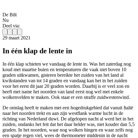
De Bilt
Nu
Deel via:
29 maart 2021
In één klap de lente in
In één klap schieten we vandaag de lente in. Was het zaterdag nog
koud met maartse buien en temperaturen die vaak niet boven 10
graden uitkwamen, gisteren bereikte het zuiden van het land al
kwikstanden van tot 14 graden en vandaag kan het in het zuiden
voor het eerst dit jaar 20 graden worden. Daarbij is er veel zon en
heeft met name het noorden van land eerst nog wel met enkele
wolkenvelden te maken. Ook staat er een straffe zuidwestenwind.
De omslag heeft te maken met een hogedrukgebied dat vanuit Italië
naar het noorden trekt en aan zijn westflank warme lucht in de
richting van Nederland duwt. De afgelopen nacht al werd het in het
zuiden, ondanks het feit dat het daar helder was, niet kouder dan 5,5
graden. In het noorden, waar nog wolken hingen en waar zelfs nog
een spatje regen viel, wees de thermometer middenin in de nacht