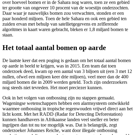
over hoeveel bomen er in de Sahara nog waren, toen ze een gebied
ter grootte van ongeveer 10 procent van de woestijn onderzochten.
Daar waar je nauwelijks bomen zou verwachten, stonden er een
paar honderd miljoen. Toen de hele Sahara en ook een gebied ten
zuiden ervan met behulp van satellietgegevens en zelflerende
algoritmes in kaart waren gebracht, bleken er 1,8 miljard bomen te
staan.
Het totaal aantal bomen op aarde
De laatste keer dat een poging is gedaan om het totaal aantal bomen
op aarde in beeld te krijgen, was in 2015. Een team dat toen
onderzoek deed, kwam op een aantal van 3 biljoen uit (een 3 met 12
nullen, ofwel een miljoen keer drie miljoen), veel meer dan de 400
miljard bomen die in 2009 werden geteld. Toch zijn onderzoekers
nog steeds niet tevreden. Het moet preciezer kunnen.
Ook in het volgen van ontbossing zijn nu stappen gemaakt.
Wageningse wetenschappers hebben een alarmsysteem ontwikkeld
waarmee ontbossing in tropische regenwouden vrijwel direct aan het
licht komt. Met het RADD (Radar for Detecting Deforestation)
kunnen handhavers in Afrikaanse landen veel sneller en beter
ingrijpen dan tot nu toe mogelijk was. Dat is belangrijk, zegt
onderzoeker Johannes Reiche, want door illegale ontbossing