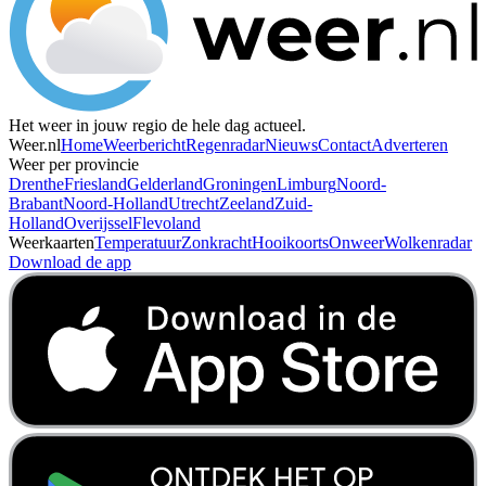
Het weer in jouw regio de hele dag actueel.
Weer.nl
Home
Weerbericht
Regenradar
Nieuws
Contact
Adverteren
Weer per provincie
Drenthe
Friesland
Gelderland
Groningen
Limburg
Noord-
Brabant
Noord-Holland
Utrecht
Zeeland
Zuid-
Holland
Overijssel
Flevoland
Weerkaarten
Temperatuur
Zonkracht
Hooikoorts
Onweer
Wolkenradar
Download de app