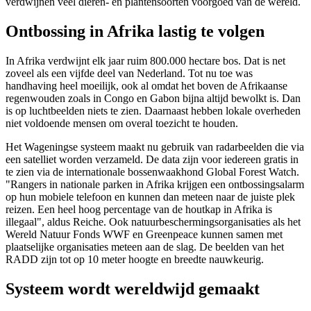
verdwijnen veel dieren- en plantensoorten voorgoed van de wereld.
Ontbossing in Afrika lastig te volgen
In Afrika verdwijnt elk jaar ruim 800.000 hectare bos. Dat is net
zoveel als een vijfde deel van Nederland. Tot nu toe was
handhaving heel moeilijk, ook al omdat het boven de Afrikaanse
regenwouden zoals in Congo en Gabon bijna altijd bewolkt is. Dan
is op luchtbeelden niets te zien. Daarnaast hebben lokale overheden
niet voldoende mensen om overal toezicht te houden.
Het Wageningse systeem maakt nu gebruik van radarbeelden die via
een satelliet worden verzameld. De data zijn voor iedereen gratis in
te zien via de internationale bossenwaakhond Global Forest Watch.
"Rangers in nationale parken in Afrika krijgen een ontbossingsalarm
op hun mobiele telefoon en kunnen dan meteen naar de juiste plek
reizen. Een heel hoog percentage van de houtkap in Afrika is
illegaal", aldus Reiche. Ook natuurbeschermingsorganisaties als het
Wereld Natuur Fonds WWF en Greenpeace kunnen samen met
plaatselijke organisaties meteen aan de slag. De beelden van het
RADD zijn tot op 10 meter hoogte en breedte nauwkeurig.
Systeem wordt wereldwijd gemaakt