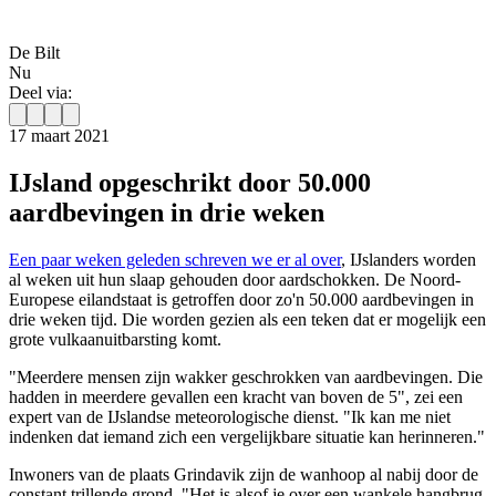
De Bilt
Nu
Deel via:
17 maart 2021
IJsland opgeschrikt door 50.000
aardbevingen in drie weken
Een paar weken geleden schreven we er al over
, IJslanders worden
al weken uit hun slaap gehouden door aardschokken. De Noord-
Europese eilandstaat is getroffen door zo'n 50.000 aardbevingen in
drie weken tijd. Die worden gezien als een teken dat er mogelijk een
grote vulkaanuitbarsting komt.
"Meerdere mensen zijn wakker geschrokken van aardbevingen. Die
hadden in meerdere gevallen een kracht van boven de 5", zei een
expert van de IJslandse meteorologische dienst. "Ik kan me niet
indenken dat iemand zich een vergelijkbare situatie kan herinneren."
Inwoners van de plaats Grindavik zijn de wanhoop al nabij door de
constant trillende grond. "Het is alsof je over een wankele hangbrug