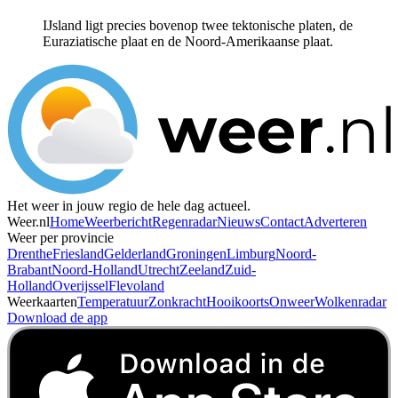
IJsland ligt precies bovenop twee tektonische platen, de
Euraziatische plaat en de Noord-Amerikaanse plaat.
Het weer in jouw regio de hele dag actueel.
Weer.nl
Home
Weerbericht
Regenradar
Nieuws
Contact
Adverteren
Weer per provincie
Drenthe
Friesland
Gelderland
Groningen
Limburg
Noord-
Brabant
Noord-Holland
Utrecht
Zeeland
Zuid-
Holland
Overijssel
Flevoland
Weerkaarten
Temperatuur
Zonkracht
Hooikoorts
Onweer
Wolkenradar
Download de app