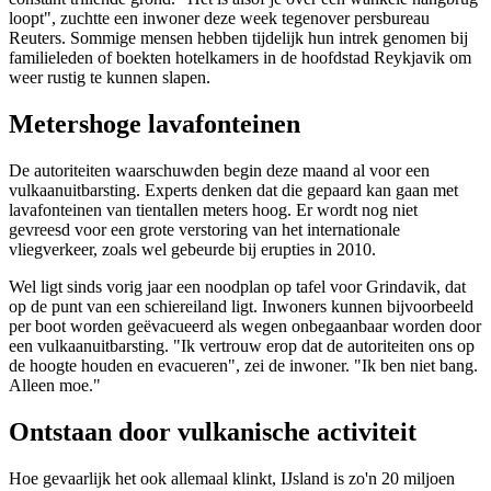
loopt", zuchtte een inwoner deze week tegenover persbureau
Reuters. Sommige mensen hebben tijdelijk hun intrek genomen bij
familieleden of boekten hotelkamers in de hoofdstad Reykjavik om
weer rustig te kunnen slapen.
Metershoge lavafonteinen
De autoriteiten waarschuwden begin deze maand al voor een
vulkaanuitbarsting. Experts denken dat die gepaard kan gaan met
lavafonteinen van tientallen meters hoog. Er wordt nog niet
gevreesd voor een grote verstoring van het internationale
vliegverkeer, zoals wel gebeurde bij erupties in 2010.
Wel ligt sinds vorig jaar een noodplan op tafel voor Grindavik, dat
op de punt van een schiereiland ligt. Inwoners kunnen bijvoorbeeld
per boot worden geëvacueerd als wegen onbegaanbaar worden door
een vulkaanuitbarsting. "Ik vertrouw erop dat de autoriteiten ons op
de hoogte houden en evacueren", zei de inwoner. "Ik ben niet bang.
Alleen moe."
Ontstaan door vulkanische activiteit
Hoe gevaarlijk het ook allemaal klinkt, IJsland is zo'n 20 miljoen