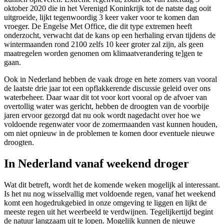
oktober 2020 die in het Verenigd Koninkrijk tot de natste dag ooit
uitgroeide, lijkt tegenwoordig 3 keer vaker voor te komen dan
vroeger. De Engelse Met Office, die dit type extremen heeft
onderzocht, verwacht dat de kans op een herhaling ervan tijdens de
wintermaanden rond 2100 zelfs 10 keer groter zal zijn, als geen
maatregelen worden genomen om klimaatverandering te]gen te
gaan.
Ook in Nederland hebben de vaak droge en hete zomers van vooral
de laatste drie jaar tot een opflakkerende discussie geleid over ons
waterbeheer. Daar waar dit tot voor kort vooral op de afvoer van
overtollig water was gericht, hebben de droogten van de voorbije
jaren ervoor gezorgd dat nu ook wordt nagedacht over hoe we
voldoende regenwater voor de zomermaanden vast kunnen houden,
om niet opnieuw in de problemen te komen door eventuele nieuwe
droogten.
In Nederland vanaf weekend droger
Wat dit betreft, wordt het de komende weken mogelijk al interessant.
Is het nu nog wisselvallig met voldoende regen, vanaf het weekend
komt een hogedrukgebied in onze omgeving te liggen en lijkt de
meeste regen uit het weerbeeld te verdwijnen. Tegelijkertijd begint
de natuur langzaam uit te lopen. Mogelijk kunnen de nieuwe