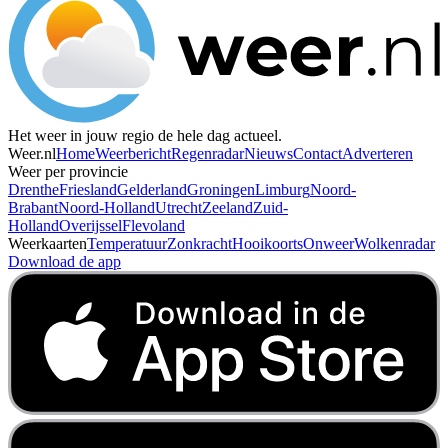
Het weer in jouw regio de hele dag actueel.
Weer.nl
Home
Weerbericht
Regenradar
Nieuws
Contact
Adverteren
Weer per provincie
Drenthe
Friesland
Gelderland
Groningen
Limburg
Noord-
Brabant
Noord-Holland
Utrecht
Zeeland
Zuid-
Holland
Overijssel
Flevoland
Weerkaarten
Temperatuur
Zonkracht
Hooikoorts
Onweer
Wolkenradar
Download de app