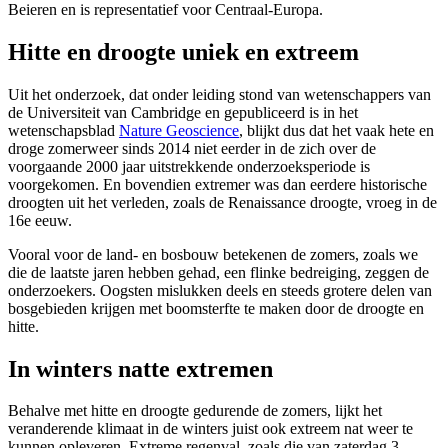
Beieren en is representatief voor Centraal-Europa.
Hitte en droogte uniek en extreem
Uit het onderzoek, dat onder leiding stond van wetenschappers van
de Universiteit van Cambridge en gepubliceerd is in het
wetenschapsblad
Nature Geoscience
, blijkt dus dat het vaak hete en
droge zomerweer sinds 2014 niet eerder in de zich over de
voorgaande 2000 jaar uitstrekkende onderzoeksperiode is
voorgekomen. En bovendien extremer was dan eerdere historische
droogten uit het verleden, zoals de Renaissance droogte, vroeg in de
16e eeuw.
Vooral voor de land- en bosbouw betekenen de zomers, zoals we
die de laatste jaren hebben gehad, een flinke bedreiging, zeggen de
onderzoekers. Oogsten mislukken deels en steeds grotere delen van
bosgebieden krijgen met boomsterfte te maken door de droogte en
hitte.
In winters natte extremen
Behalve met hitte en droogte gedurende de zomers, lijkt het
veranderende klimaat in de winters juist ook extreem nat weer te
kunnen opleveren. Extreme regenval, zoals die van zaterdag 3