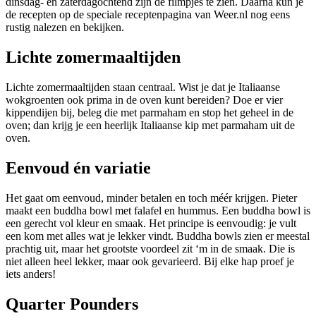
dinsdag- en zaterdagochtend zijn de filmpjes te zien. Daarna kun je
de recepten op de speciale receptenpagina van Weer.nl nog eens
rustig nalezen en bekijken.
Lichte zomermaaltijden
Lichte zomermaaltijden staan centraal. Wist je dat je Italiaanse
wokgroenten ook prima in de oven kunt bereiden? Doe er vier
kippendijen bij, beleg die met parmaham en stop het geheel in de
oven; dan krijg je een heerlijk Italiaanse kip met parmaham uit de
oven.
Eenvoud én variatie
Het gaat om eenvoud, minder betalen en toch méér krijgen. Pieter
maakt een buddha bowl met falafel en hummus. Een buddha bowl is
een gerecht vol kleur en smaak. Het principe is eenvoudig: je vult
een kom met alles wat je lekker vindt. Buddha bowls zien er meestal
prachtig uit, maar het grootste voordeel zit ‘m in de smaak. Die is
niet alleen heel lekker, maar ook gevarieerd. Bij elke hap proef je
iets anders!
Quarter Pounders