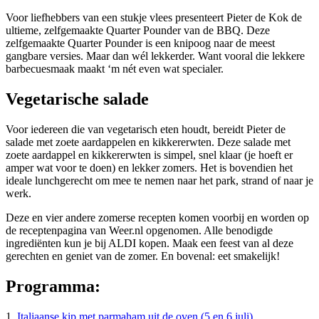
Voor liefhebbers van een stukje vlees presenteert Pieter de Kok de
ultieme, zelfgemaakte Quarter Pounder van de BBQ. Deze
zelfgemaakte Quarter Pounder is een knipoog naar de meest
gangbare versies. Maar dan wél lekkerder. Want vooral die lekkere
barbecuesmaak maakt ‘m nét even wat specialer.
Vegetarische salade
Voor iedereen die van vegetarisch eten houdt, bereidt Pieter de
salade met zoete aardappelen en kikkererwten. Deze salade met
zoete aardappel en kikkererwten is simpel, snel klaar (je hoeft er
amper wat voor te doen) en lekker zomers. Het is bovendien het
ideale lunchgerecht om mee te nemen naar het park, strand of naar je
werk.
Deze en vier andere zomerse recepten komen voorbij en worden op
de receptenpagina van Weer.nl opgenomen. Alle benodigde
ingrediënten kun je bij ALDI kopen. Maak een feest van al deze
gerechten en geniet van de zomer. En bovenal: eet smakelijk!
Programma:
1.
Italiaanse kip met parmaham uit de oven (5 en 6 juli)