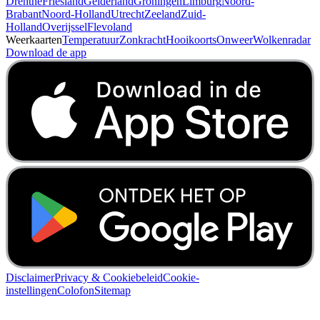
Drenthe
Friesland
Gelderland
Groningen
Limburg
Noord-
Brabant
Noord-Holland
Utrecht
Zeeland
Zuid-
Holland
Overijssel
Flevoland
Weerkaarten
Temperatuur
Zonkracht
Hooikoorts
Onweer
Wolkenradar
Download de app
Disclaimer
Privacy & Cookiebeleid
Cookie-
instellingen
Colofon
Sitemap