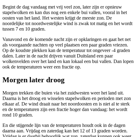
Begint de dag vandaag met vrij veel zon, later zijn er opnieuw
stapelwolken en kan dus nog een enkele bui vallen, vooral in het
oosten van het land. Het westen krijgt de meeste zon. De
noordelijke tot noordwestelijke wind is zwak tot matig en het wordt
tussen 7 en 10 graden.
Vanavond en de komende nacht zijn er opklaringen en gaat het net
als voorgaande nachten op veel plaatsen een paar graden vriezen.
Op de koudste plekken kan de temperatuur tot ongeveer -4 graden
dalen. Later in de nacht drijven vanuit Duitsland een paar
wolkenvelden over het land en kan lokaal een bui vallen. Dan lopen
ook de temperaturen weer een fractie op.
Morgen later droog
Morgen trekken die buien via het zuidwesten weer het land uit.
Daarna is het droog en wisselen stapelwolken en perioden met zon
elkaar af. De wind draait naar het noordoosten en is niet al te sterk
en de temperaturen zijn een fractie hoger dan vandaag: het wordt
rond 10 graden.
En die stijgende lijn van de temperaturen houdt ook in de dagen
daarna aan. Vrijdag en zaterdag kan het 12 of 13 graden worden.
Vrijdag is er daarbij behoorlijk wat zon, zaterdag kunnen ook weer