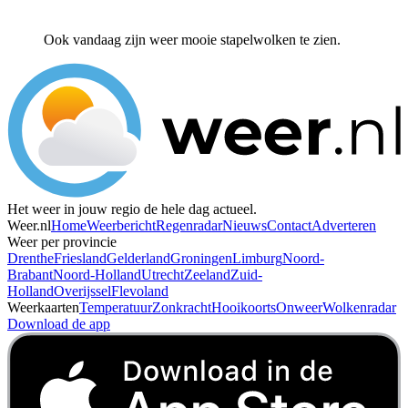
Ook vandaag zijn weer mooie stapelwolken te zien.
Het weer in jouw regio de hele dag actueel.
Weer.nl
Home
Weerbericht
Regenradar
Nieuws
Contact
Adverteren
Weer per provincie
Drenthe
Friesland
Gelderland
Groningen
Limburg
Noord-
Brabant
Noord-Holland
Utrecht
Zeeland
Zuid-
Holland
Overijssel
Flevoland
Weerkaarten
Temperatuur
Zonkracht
Hooikoorts
Onweer
Wolkenradar
Download de app