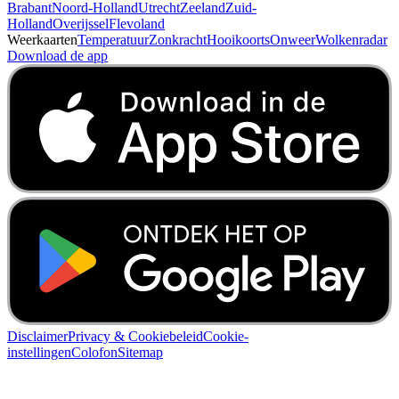
Brabant
Noord-Holland
Utrecht
Zeeland
Zuid-
Holland
Overijssel
Flevoland
Weerkaarten
Temperatuur
Zonkracht
Hooikoorts
Onweer
Wolkenradar
Download de app
Disclaimer
Privacy & Cookiebeleid
Cookie-
instellingen
Colofon
Sitemap