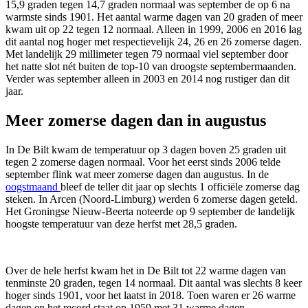
15,9 graden tegen 14,7 graden normaal was september de op 6 na
warmste sinds 1901. Het aantal warme dagen van 20 graden of meer
kwam uit op 22 tegen 12 normaal. Alleen in 1999, 2006 en 2016 lag
dit aantal nog hoger met respectievelijk 24, 26 en 26 zomerse dagen.
Met landelijk 29 millimeter tegen 79 normaal viel september door
het natte slot nét buiten de top-10 van droogste septembermaanden.
Verder was september alleen in 2003 en 2014 nog rustiger dan dit
jaar.
Meer zomerse dagen dan in augustus
In De Bilt kwam de temperatuur op 3 dagen boven 25 graden uit
tegen 2 zomerse dagen normaal. Voor het eerst sinds 2006 telde
september flink wat meer zomerse dagen dan augustus. In de
oogstmaand
bleef de teller dit jaar op slechts 1 officiële zomerse dag
steken. In Arcen (Noord-Limburg) werden 6 zomerse dagen geteld.
Het Groningse Nieuw-Beerta noteerde op 9 september de landelijk
hoogste temperatuur van deze herfst met 28,5 graden.
Over de hele herfst kwam het in De Bilt tot 22 warme dagen van
tenminste 20 graden, tegen 14 normaal. Dit aantal was slechts 8 keer
hoger sinds 1901, voor het laatst in 2018. Toen waren er 26 warme
dagen en het record staat op 1959 met 31 warme dagen.