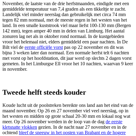
November, de laatste van de drie herfstmaanden, eindigde met een
gemiddelde temperatuur van 7,4 graden als een tikkeltje te zacht.
Landelijk viel minder neerslag dan gebruikelijk met circa 74 mm
tegen 82 mm normaal, met de meeste regen in het westen van het
land. In een smalle kuststrook viel maar liefst 100-130 mm (Bergen
142 mm), tegen amper 40 mm in delen van Limburg. Het aantal
zonuren lag net als in oktober rond normaal. In de kustgebieden
vroor het helemaal niet, elders gemiddeld een paar nachten. In De
Bilt viel de
eerste officiële vorst
pas op 22 november en dit was
bijna 3 weken later dan normaal. Een normale herfst telt 6 nachten
met vorst op het hoofdstation, dit jaar werd op slechts 2 dagen vorst
gemeten. In het Limburgse Ell vroor het 10 nachten, waarvan 9 keer
in november.
Tweede helft steeds kouder
Koude lucht uit de poolstreken bereikte ons land aan het eind van de
maand november. Op 26 en 27 november viel veel neerslag, op in
het westen en midden op grote schaal 20-30 mm en lokaal nog wat
meer. Op 26 november werden in de loop van de dag
de eerste
kletsnatte vlokken
gezien. In de nacht naar 27 november en in de
ochtend
bleef de sneeuw in het oosten van Brabant en de hogere