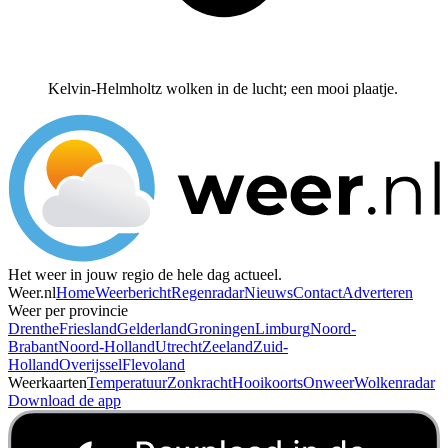
Kelvin-Helmholtz wolken in de lucht; een mooi plaatje.
Het weer in jouw regio de hele dag actueel.
Weer.nl
Home
Weerbericht
Regenradar
Nieuws
Contact
Adverteren
Weer per provincie
Drenthe
Friesland
Gelderland
Groningen
Limburg
Noord-
Brabant
Noord-Holland
Utrecht
Zeeland
Zuid-
Holland
Overijssel
Flevoland
Weerkaarten
Temperatuur
Zonkracht
Hooikoorts
Onweer
Wolkenradar
Download de app