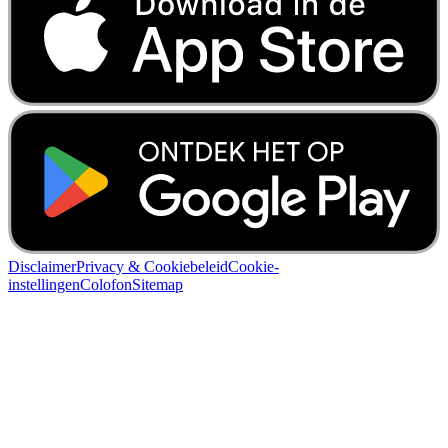
Disclaimer
Privacy & Cookiebeleid
Cookie-
instellingen
Colofon
Sitemap