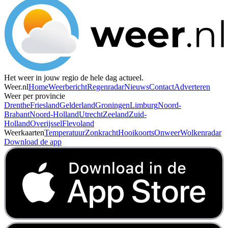
Het weer in jouw regio de hele dag actueel.
Weer.nl
Home
Weerbericht
Regenradar
Nieuws
Contact
Adverteren
Weer per provincie
Drenthe
Friesland
Gelderland
Groningen
Limburg
Noord-
Brabant
Noord-Holland
Utrecht
Zeeland
Zuid-
Holland
Overijssel
Flevoland
Weerkaarten
Temperatuur
Zonkracht
Hooikoorts
Onweer
Wolkenradar
Download de app