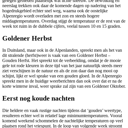
gelegen gebieden plaatselijk wat lichte sneeuw. De bewolking en
neerslag trekken ook daar de komende dagen op nadering van het
hogedrukgebied echter snel weg, waarna ook de oostelijke
Alpenregio wordt overladen met zon en steeds hogere
middagtemperaturen. Overdag stijgt de temperatuur er de rest van de
week tot ruim in de dubbele cijfers, veelal tussen 10 en 15 graden.
Goldener Herbst
In Duitsland, maar ook in de Alpenlanden, spreekt men als het van
dit stralende (herfst)weer is vaak van een Goldener Herbst –
Gouden Herfst. Het spreekt tot de verbeelding, omdat je de mooie
gele tot rode kleuren in deze tijd van het jaar natuurlijk steeds meer
ziet verschijnen in de natuur en als de zon daar dan nog mooi op
schijnt, lijkt er wel sprake van een gouden gloed. In de Alpenregio
spreekt men in de huidige weerberichten dan ook over dat er na de
korte winterse inval, weer sprake zal zijn van een Goldener Oktober.
Eerst nog koude nachten
Die heldere en vaak rustige nachten tijdens dat ‘gouden’ weertype,
resulteren echter wel in relatief lage minimumtemperaturen. Vooral
komend weekend schommelen de nachtelijke temperaturen op veel
plaatsen rond het vriespunt. In de loop van volgende week stroomt