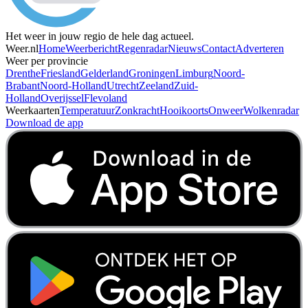
Het weer in jouw regio de hele dag actueel.
Weer.nl
Home
Weerbericht
Regenradar
Nieuws
Contact
Adverteren
Weer per provincie
Drenthe
Friesland
Gelderland
Groningen
Limburg
Noord-
Brabant
Noord-Holland
Utrecht
Zeeland
Zuid-
Holland
Overijssel
Flevoland
Weerkaarten
Temperatuur
Zonkracht
Hooikoorts
Onweer
Wolkenradar
Download de app