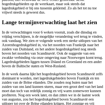
hogedrukgebieden op de weerkaart, maar ook steeds dat
lagedrukgebied er bij ons tussenin geklemd. Zo als het tot nu toe
vrijwel steeds is geweest dus.
Lange termijnverwachting laat het zien
In de verwachtingen voor 6 weken vooruit, zoals die dinsdag en
vrijdag verschijnen, is de mogelijke verandering wel terug te vinden,
ook vandaag. We zien er volgende week een sterke uitlopen van het
Azorenhogedrukgebied in, via het noorden van Frankrijk naar het
zuiden van Duitsland, en het andere hogedrukgebied nog steeds
boven het noorden van Scandinavië. Ook de suggestie van een
zwakke verbinding via onze omgeving naar Noorwegen komt terug.
Lagedrukgebieden liggen tussen IJsland en Groenland en een ander
boven de Baltische staten en West-Rusland.
In de week daarna lijkt het hogedrukgebied boven Scandinavië zelfs
dominant te worden, met lagedrukgebieden boven Frankijk en ten
zuiden van de Britse eilanden. Die zouden nog buien naar het
zuiden van ons land kunnen sturen, maar een groot deel van het land
moet dan toch van redelijk zonnig en vrij warm zomerweer kunnen
profiteren. Nog een week later, en dan zitten we in de laatste week
van augustus, zou het hogedrukgebied boven Scandinavië een
uitloper tot over de Britse eilanden krijgen. Het zonnige en vrij