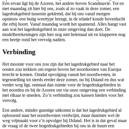
Eén ervan ligt bij de Azoren, het andere boven Scandinavië. Tot en
met maandag zit hier bij ons, zoals al zo vaak in deze zomer, een
lagedrukgebied tussenin geklemd, dat bij ons vanaf morgen
opnieuw een buiig weertype brengt, in de relatief koude bovenlucht
die erbij hoort. Vanaf maandag wordt het spannend. Alles hangt vast
aan wat het lagedrukgebied in onze omgeving dan doet. De
modelberekeningen zijn hier nog niet helemaal uit en klapperen nog
een beetje rond het vervolg nadien.
Verbinding
Het mooiste voor ons zou zijn dat het lagedrukgebied naar het
oosten zou trekken om ergens boven het noordoosten van Europa
terecht te komen. Omdat opvolging vanuit het noordwesten, in
tegenstelling tot steeds eerder deze zomer, nu bij IJsland en dus wat
verder weg ligt, ontstaat dan ruimte voor de hogedrukgebieden in
het noorden en bij de Azoren om via onze omgeving een verbinding
met elkaar te smeden. Zo’n verbinding zou kansen bieden voor het
vervolg.
Een andere, minder gunstige uitkomst is dat het lagedrukgebied al
oplossend naar het noordwesten verdwijnt, maar daarmee wel de
weg vrijmaakt voor z’n opvolger bij IJsland. Het is in dat geval maar
de vraag of de twee hogedrukgebieden bij ons in de buurt een