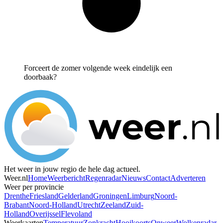
Forceert de zomer volgende week eindelijk een
doorbaak?
Het weer in jouw regio de hele dag actueel.
Weer.nl
Home
Weerbericht
Regenradar
Nieuws
Contact
Adverteren
Weer per provincie
Drenthe
Friesland
Gelderland
Groningen
Limburg
Noord-
Brabant
Noord-Holland
Utrecht
Zeeland
Zuid-
Holland
Overijssel
Flevoland
Weerkaarten
Temperatuur
Zonkracht
Hooikoorts
Onweer
Wolkenradar