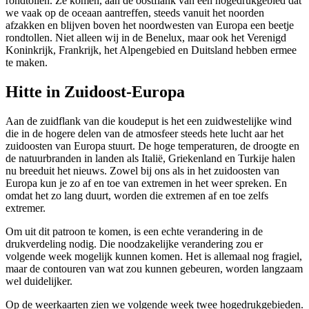
rondtollen. Ze komen, aan de oostflank van een hogedrukgebied dat
we vaak op de oceaan aantreffen, steeds vanuit het noorden
afzakken en blijven boven het noordwesten van Europa een beetje
rondtollen. Niet alleen wij in de Benelux, maar ook het Verenigd
Koninkrijk, Frankrijk, het Alpengebied en Duitsland hebben ermee
te maken.
Hitte in Zuidoost-Europa
Aan de zuidflank van die koudeput is het een zuidwestelijke wind
die in de hogere delen van de atmosfeer steeds hete lucht aar het
zuidoosten van Europa stuurt. De hoge temperaturen, de droogte en
de natuurbranden in landen als Italië, Griekenland en Turkije halen
nu breeduit het nieuws. Zowel bij ons als in het zuidoosten van
Europa kun je zo af en toe van extremen in het weer spreken. En
omdat het zo lang duurt, worden die extremen af en toe zelfs
extremer.
Om uit dit patroon te komen, is een echte verandering in de
drukverdeling nodig. Die noodzakelijke verandering zou er
volgende week mogelijk kunnen komen. Het is allemaal nog fragiel,
maar de contouren van wat zou kunnen gebeuren, worden langzaam
wel duidelijker.
Op de weerkaarten zien we volgende week twee hogedrukgebieden.