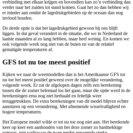
verbinding met elkaar krijgen en bovendien kan zo’n verbinding dan
verder naar het zuiden tot stand komen. Gaat het zo dan hebben wij
er minder aan omdat de lagedrukgebieden op de oceaan dan nog
invloed houden.
De derde optie is dat het lagedrukgebied gewoon bij ons blijft
liggen. In dat geval verandert in de situatie, die we in Nederland de
laatste maanden al zo lang hebben, maar heel weinig. En komen we
ook volgende week nog niet van de buien en van de relatief
gematigde temperaturen af.
GFS tot nu toe meest positief
Kijken we naar de weermodellen dan is het Amerikaanse GFS tot
nu toe het meest positief geweest over de mogelijke verandering,
volgende week. Er zat de afgelopen dagen zelfs een berekening
tussen die de zomer helemaal los liet gaan, maar die optie werd in de
berekeningen erna nog niet herhaald en feitelijk weer
teruggetrokken. De extra berekeningen van dit model blijven echter
aansturen op een verandering. Met afnemende wisselvalligheid en
hogere temperaturen.
Het Europese model wilde er tot nu toe nog niet aan. Het berekende
keer op keer een aanhouden van het deze zomer zo hardnekkige
patroon, met weliswaar de twee eerder genoemde sterke