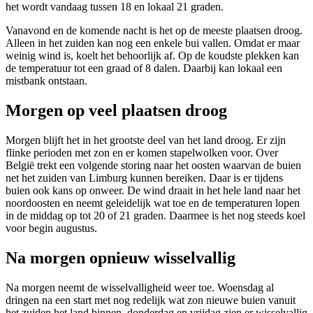
het wordt vandaag tussen 18 en lokaal 21 graden.
Vanavond en de komende nacht is het op de meeste plaatsen droog.
Alleen in het zuiden kan nog een enkele bui vallen. Omdat er maar
weinig wind is, koelt het behoorlijk af. Op de koudste plekken kan
de temperatuur tot een graad of 8 dalen. Daarbij kan lokaal een
mistbank ontstaan.
Morgen op veel plaatsen droog
Morgen blijft het in het grootste deel van het land droog. Er zijn
flinke perioden met zon en er komen stapelwolken voor. Over
België trekt een volgende storing naar het oosten waarvan de buien
net het zuiden van Limburg kunnen bereiken. Daar is er tijdens
buien ook kans op onweer. De wind draait in het hele land naar het
noordoosten en neemt geleidelijk wat toe en de temperaturen lopen
in de middag op tot 20 of 21 graden. Daarmee is het nog steeds koel
voor begin augustus.
Na morgen opnieuw wisselvallig
Na morgen neemt de wisselvalligheid weer toe. Woensdag al
dringen na een start met nog redelijk wat zon nieuwe buien vanuit
het zuiden het land binnen, donderdag en vrijdag zien er wisselvallig