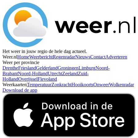
Het weer in jouw regio de hele dag actueel.
Weer.nl
Home
Weerbericht
Regenradar
Nieuws
Contact
Adverteren
Weer per provincie
Drenthe
Friesland
Gelderland
Groningen
Limburg
Noord-
Brabant
Noord-Holland
Utrecht
Zeeland
Zuid-
Holland
Overijssel
Flevoland
Weerkaarten
Temperatuur
Zonkracht
Hooikoorts
Onweer
Wolkenradar
Download de app