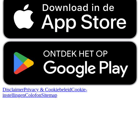
Disclaimer
Privacy & Cookiebeleid
Cookie-
instellingen
Colofon
Sitemap