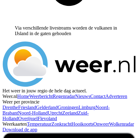
Via verschillende livestreams worden de vulkanen in
IJsland in de gaten gehouden
Het weer in jouw regio de hele dag actueel.
Weer.nl
Home
Weerbericht
Regenradar
Nieuws
Contact
Adverteren
Weer per provincie
Drenthe
Friesland
Gelderland
Groningen
Limburg
Noord-
Brabant
Noord-Holland
Utrecht
Zeeland
Zuid-
Holland
Overijssel
Flevoland
Weerkaarten
Temperatuur
Zonkracht
Hooikoorts
Onweer
Wolkenradar
Download de app