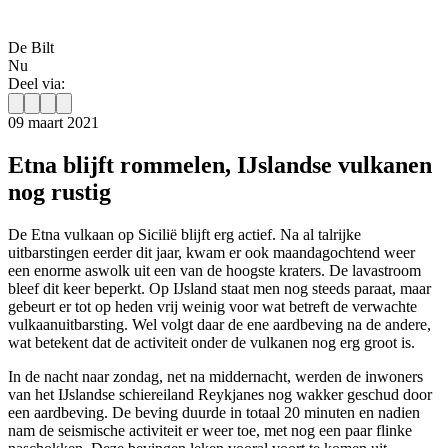
De Bilt
Nu
Deel via:
09 maart 2021
Etna blijft rommelen, IJslandse vulkanen
nog rustig
De Etna vulkaan op Sicilië blijft erg actief. Na al talrijke
uitbarstingen eerder dit jaar, kwam er ook maandagochtend weer
een enorme aswolk uit een van de hoogste kraters. De lavastroom
bleef dit keer beperkt. Op IJsland staat men nog steeds paraat, maar
gebeurt er tot op heden vrij weinig voor wat betreft de verwachte
vulkaanuitbarsting. Wel volgt daar de ene aardbeving na de andere,
wat betekent dat de activiteit onder de vulkanen nog erg groot is.
In de nacht naar zondag, net na middernacht, werden de inwoners
van het IJslandse schiereiland Reykjanes nog wakker geschud door
een aardbeving. De beving duurde in totaal 20 minuten en nadien
nam de seismische activiteit er weer toe, met nog een paar flinke