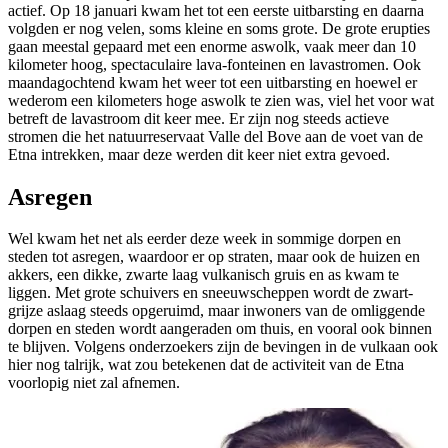
actief. Op 18 januari kwam het tot een eerste uitbarsting en daarna
volgden er nog velen, soms kleine en soms grote. De grote erupties
gaan meestal gepaard met een enorme aswolk, vaak meer dan 10
kilometer hoog, spectaculaire lava-fonteinen en lavastromen. Ook
maandagochtend kwam het weer tot een uitbarsting en hoewel er
wederom een kilometers hoge aswolk te zien was, viel het voor wat
betreft de lavastroom dit keer mee. Er zijn nog steeds actieve
stromen die het natuurreservaat Valle del Bove aan de voet van de
Etna intrekken, maar deze werden dit keer niet extra gevoed.
Asregen
Wel kwam het net als eerder deze week in sommige dorpen en
steden tot asregen, waardoor er op straten, maar ook de huizen en
akkers, een dikke, zwarte laag vulkanisch gruis en as kwam te
liggen. Met grote schuivers en sneeuwscheppen wordt de zwart-
grijze aslaag steeds opgeruimd, maar inwoners van de omliggende
dorpen en steden wordt aangeraden om thuis, en vooral ook binnen
te blijven. Volgens onderzoekers zijn de bevingen in de vulkaan ook
hier nog talrijk, wat zou betekenen dat de activiteit van de Etna
voorlopig niet zal afnemen.