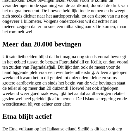
naschokken. Deze bevingen leken vooral voort te komen uit
veranderingen in de spanning van de aardkorst, doordat de druk van
het magna toeneemt. De hoeveelheid lijkt toe te nemen en beweegt
zich steeds dichter naar het aardoppervlak, tot een diepte van nu nog
ongeveer 1 kilometer. Volgens onderzoekers wil dit echter niet
meteen zeggen dat er nu snel een uitbarsting aan zit te komen, maar
het rommelt wel.
Meer dan 20.000 bevingen
Uit satellietbeelden blijkt dat het magma nog steeds vooral beweegt
in het gebied tussen de bergen Fagradalsfjall en Keilir, en dan vooral
ten zuiden van Fagradalsfjall. Dit lijkt dan ook de meest voor de
hand liggende plek voor een eventuele uitbarsting. Alleen afgelopen
weekend kwam het in dit gebied tot duizenden kleine en soms
grotere aardbevingen en sinds het begin van de vele bevingen staat
de teller al op meer dan 20 duizend! Hoewel het ook afgelopen
weekend weer goed raak was, lijkt het aantal aardbevingen relatief
gezien wel heel geleidelijk af te nemen. De IJslandse regering en de
weerdiensten blijven echter zeer alert.
Etna blijft actief
De Etna vulkaan op het Italiaanse eiland Sicilië is dit jaar ook erg