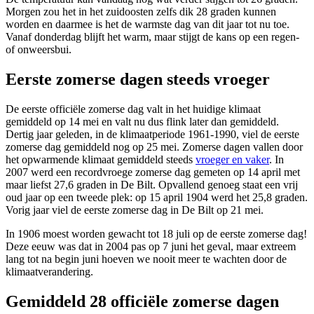
Morgen zou het in het zuidoosten zelfs dik 28 graden kunnen
worden en daarmee is het de warmste dag van dit jaar tot nu toe.
Vanaf donderdag blijft het warm, maar stijgt de kans op een regen-
of onweersbui.
Eerste zomerse dagen steeds vroeger
De eerste officiële zomerse dag valt in het huidige klimaat
gemiddeld op 14 mei en valt nu dus flink later dan gemiddeld.
Dertig jaar geleden, in de klimaatperiode 1961-1990, viel de eerste
zomerse dag gemiddeld nog op 25 mei. Zomerse dagen vallen door
het opwarmende klimaat gemiddeld steeds
vroeger en vaker
. In
2007 werd een recordvroege zomerse dag gemeten op 14 april met
maar liefst 27,6 graden in De Bilt. Opvallend genoeg staat een vrij
oud jaar op een tweede plek: op 15 april 1904 werd het 25,8 graden.
Vorig jaar viel de eerste zomerse dag in De Bilt op 21 mei.
In 1906 moest worden gewacht tot 18 juli op de eerste zomerse dag!
Deze eeuw was dat in 2004 pas op 7 juni het geval, maar extreem
lang tot na begin juni hoeven we nooit meer te wachten door de
klimaatverandering.
Gemiddeld 28 officiële zomerse dagen