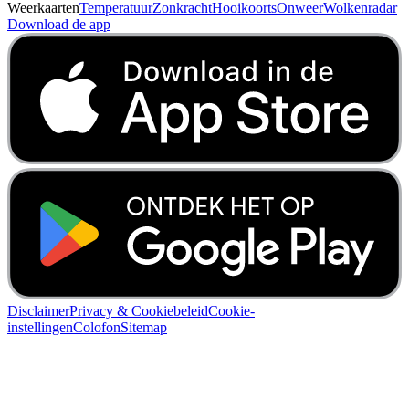
Weerkaarten
Temperatuur
Zonkracht
Hooikoorts
Onweer
Wolkenradar
Download de app
Disclaimer
Privacy & Cookiebeleid
Cookie-
instellingen
Colofon
Sitemap