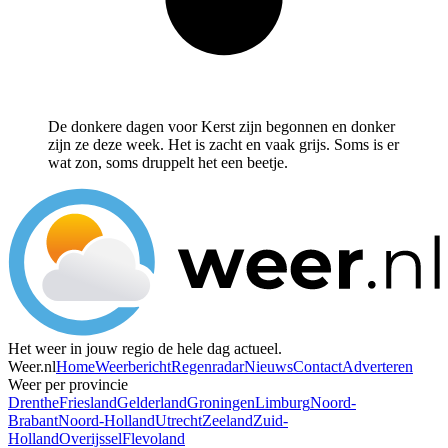
De donkere dagen voor Kerst zijn begonnen en donker
zijn ze deze week. Het is zacht en vaak grijs. Soms is er
wat zon, soms druppelt het een beetje.
Het weer in jouw regio de hele dag actueel.
Weer.nl
Home
Weerbericht
Regenradar
Nieuws
Contact
Adverteren
Weer per provincie
Drenthe
Friesland
Gelderland
Groningen
Limburg
Noord-
Brabant
Noord-Holland
Utrecht
Zeeland
Zuid-
Holland
Overijssel
Flevoland