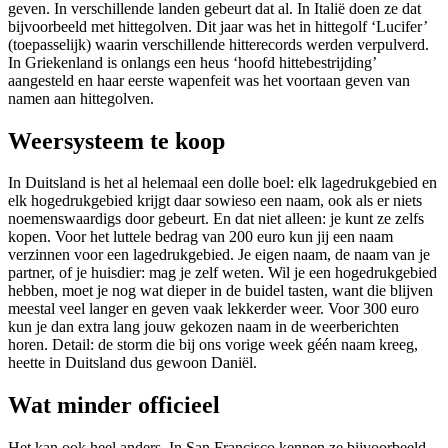
geven. In verschillende landen gebeurt dat al. In Italië doen ze dat
bijvoorbeeld met hittegolven. Dit jaar was het in hittegolf ‘Lucifer’
(toepasselijk) waarin verschillende hitterecords werden verpulverd.
In Griekenland is onlangs een heus ‘hoofd hittebestrijding’
aangesteld en haar eerste wapenfeit was het voortaan geven van
namen aan hittegolven.
Weersysteem te koop
In Duitsland is het al helemaal een dolle boel: elk lagedrukgebied en
elk hogedrukgebied krijgt daar sowieso een naam, ook als er niets
noemenswaardigs door gebeurt. En dat niet alleen: je kunt ze zelfs
kopen. Voor het luttele bedrag van 200 euro kun jij een naam
verzinnen voor een lagedrukgebied. Je eigen naam, de naam van je
partner, of je huisdier: mag je zelf weten. Wil je een hogedrukgebied
hebben, moet je nog wat dieper in de buidel tasten, want die blijven
meestal veel langer en geven vaak lekkerder weer. Voor 300 euro
kun je dan extra lang jouw gekozen naam in de weerberichten
horen. Detail: de storm die bij ons vorige week géén naam kreeg,
heette in Duitsland dus gewoon Daniël.
Wat minder officieel
Het kan ook heel anders. In San Francisco kennen ze bijvoorbeeld