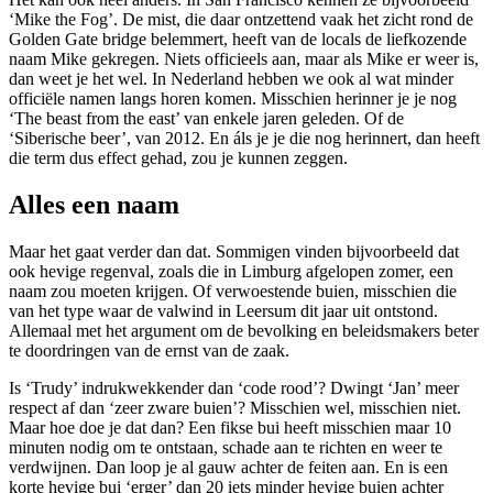
‘Mike the Fog’. De mist, die daar ontzettend vaak het zicht rond de
Golden Gate bridge belemmert, heeft van de locals de liefkozende
naam Mike gekregen. Niets officieels aan, maar als Mike er weer is,
dan weet je het wel. In Nederland hebben we ook al wat minder
officiële namen langs horen komen. Misschien herinner je je nog
‘
The beast from the east
’ van enkele jaren geleden. Of de
‘Siberische beer’, van 2012. En áls je je die nog herinnert, dan heeft
die term dus effect gehad, zou je kunnen zeggen.
Alles een naam
Maar het gaat verder dan dat. Sommigen vinden bijvoorbeeld dat
ook hevige regenval, zoals die in Limburg afgelopen zomer, een
naam zou moeten krijgen. Of verwoestende buien, misschien die
van het type waar de valwind in Leersum dit jaar uit ontstond.
Allemaal met het argument om de bevolking en beleidsmakers beter
te doordringen van de ernst van de zaak.
Is ‘Trudy’ indrukwekkender dan ‘code rood’? Dwingt ‘Jan’ meer
respect af dan ‘zeer zware buien’? Misschien wel, misschien niet.
Maar hoe doe je dat dan? Een fikse bui heeft misschien maar 10
minuten nodig om te ontstaan, schade aan te richten en weer te
verdwijnen. Dan loop je al gauw achter de feiten aan. En is een
korte hevige bui ‘erger’ dan 20 iets minder hevige buien achter