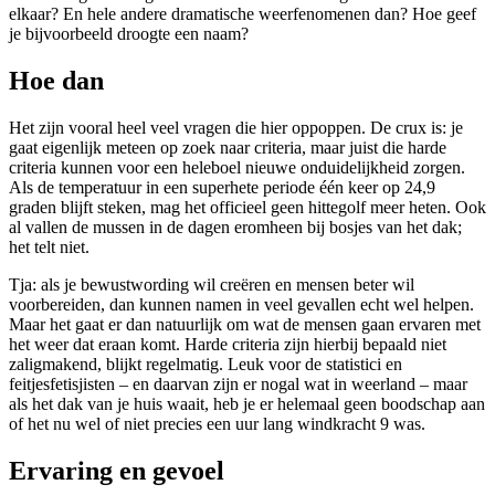
elkaar? En hele andere dramatische weerfenomenen dan? Hoe geef
je bijvoorbeeld droogte een naam?
Hoe dan
Het zijn vooral heel veel vragen die hier oppoppen. De crux is: je
gaat eigenlijk meteen op zoek naar criteria, maar juist die harde
criteria kunnen voor een heleboel nieuwe onduidelijkheid zorgen.
Als de temperatuur in een superhete periode één keer op 24,9
graden blijft steken, mag het officieel geen hittegolf meer heten. Ook
al vallen de mussen in de dagen eromheen bij bosjes van het dak;
het telt niet.
Tja: als je bewustwording wil creëren en mensen beter wil
voorbereiden, dan kunnen namen in veel gevallen echt wel helpen.
Maar het gaat er dan natuurlijk om wat de mensen gaan ervaren met
het weer dat eraan komt. Harde criteria zijn hierbij bepaald niet
zaligmakend, blijkt regelmatig. Leuk voor de statistici en
feitjesfetisjisten – en daarvan zijn er nogal wat in weerland – maar
als het dak van je huis waait, heb je er helemaal geen boodschap aan
of het nu wel of niet precies een uur lang windkracht 9 was.
Ervaring en gevoel