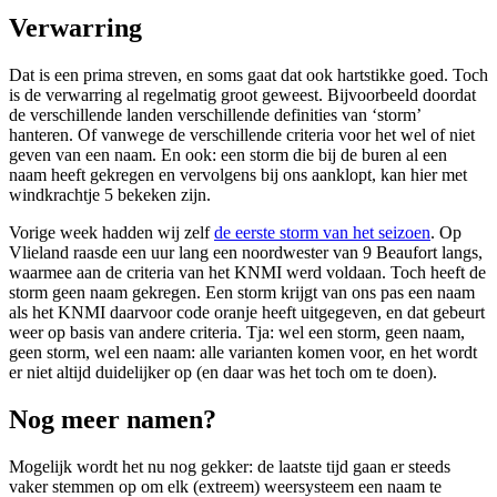
Verwarring
Dat is een prima streven, en soms gaat dat ook hartstikke goed. Toch
is de verwarring al regelmatig groot geweest. Bijvoorbeeld doordat
de verschillende landen verschillende definities van ‘storm’
hanteren. Of vanwege de verschillende criteria voor het wel of niet
geven van een naam. En ook: een storm die bij de buren al een
naam heeft gekregen en vervolgens bij ons aanklopt, kan hier met
windkrachtje 5 bekeken zijn.
Vorige week hadden wij zelf
de eerste storm van het seizoen
. Op
Vlieland raasde een uur lang een noordwester van 9 Beaufort langs,
waarmee aan de criteria van het KNMI werd voldaan. Toch heeft de
storm geen naam gekregen. Een storm krijgt van ons pas een naam
als het KNMI daarvoor code oranje heeft uitgegeven, en dat gebeurt
weer op basis van andere criteria. Tja: wel een storm, geen naam,
geen storm, wel een naam: alle varianten komen voor, en het wordt
er niet altijd duidelijker op (en daar was het toch om te doen).
Nog meer namen?
Mogelijk wordt het nu nog gekker: de laatste tijd gaan er steeds
vaker stemmen op om elk (extreem) weersysteem een naam te