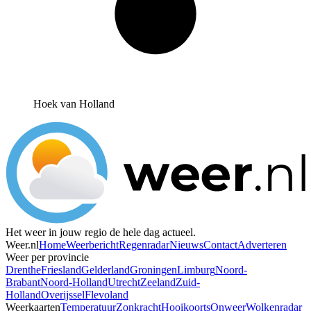
Hoek van Holland
Het weer in jouw regio de hele dag actueel.
Weer.nl
Home
Weerbericht
Regenradar
Nieuws
Contact
Adverteren
Weer per provincie
Drenthe
Friesland
Gelderland
Groningen
Limburg
Noord-
Brabant
Noord-Holland
Utrecht
Zeeland
Zuid-
Holland
Overijssel
Flevoland
Weerkaarten
Temperatuur
Zonkracht
Hooikoorts
Onweer
Wolkenradar