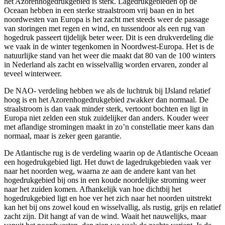
het Azorenhogedrukgebied is sterk. Lagedrukgebieden op de
Oceaan hebben in een sterke straalstroom vrij baan en in het
noordwesten van Europa is het zacht met steeds weer de passage
van storingen met regen en wind, en tussendoor als een rug van
hogedruk passeert tijdelijk beter weer. Dit is een drukverdeling die
we vaak in de winter tegenkomen in Noordwest-Europa. Het is de
natuurlijke stand van het weer die maakt dat 80 van de 100 winters
in Nederland als zacht en wisselvallig worden ervaren, zonder al
teveel winterweer.
De NAO- verdeling hebben we als de luchtruk bij IJsland relatief
hoog is en het Azorenhogedrukgebied zwakker dan normaal. De
straalstroom is dan vaak minder sterk, vertoont bochten en ligt in
Europa niet zelden een stuk zuidelijker dan anders. Kouder weer
met aflandige stromingen maakt in zo’n constellatie meer kans dan
normaal, maar is zeker geen garantie.
De Atlantische rug is de verdeling waarin op de Atlantische Oceaan
een hogedrukgebied ligt. Het duwt de lagedrukgebieden vaak ver
naar het noorden weg, waarna ze aan de andere kant van het
hogedrukgebied bij ons in een koude noordelijke stroming weer
naar het zuiden komen. Afhankelijk van hoe dichtbij het
hogedrukgebied ligt en hoe ver het zich naar het noorden uitstrekt
kan het bij ons zowel koud en wisselvallig, als rustig, grijs en relatief
zacht zijn. Dit hangt af van de wind. Waait het nauwelijks, maar