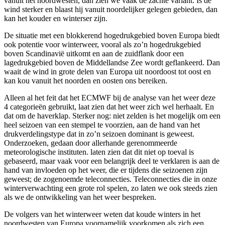
vanuit het noordwesten, dan zien we vaak de zachte variant. Is de
wind sterker en blaast hij vanuit noordelijker gelegen gebieden, dan
kan het kouder en winterser zijn.
De situatie met een blokkerend hogedrukgebied boven Europa biedt
ook potentie voor winterweer, vooral als zo’n hogedrukgebied
boven Scandinavië uitkomt en aan de zuidflank door een
lagedrukgebied boven de Middellandse Zee wordt geflankeerd. Dan
waait de wind in grote delen van Europa uit noordoost tot oost en
kan kou vanuit het noorden en oosten ons bereiken.
Alleen al het feit dat het ECMWF bij de analyse van het weer deze
4 categorieën gebruikt, laat zien dat het weer zich wel herhaalt. En
dat om de haverklap. Sterker nog: niet zelden is het mogelijk om een
heel seizoen van een stempel te voorzien, aan de hand van het
drukverdelingstype dat in zo’n seizoen dominant is geweest.
Onderzoeken, gedaan door allerhande gerenommeerde
meteorologische instituten. laten zien dat dit niet op toeval is
gebaseerd, maar vaak voor een belangrijk deel te verklaren is aan de
hand van invloeden op het weer, die er tijdens die seizoenen zijn
geweest; de zogenoemde teleconnecties. Teleconnecties die in onze
winterverwachting een grote rol spelen, zo laten we ook steeds zien
als we de ontwikkeling van het weer bespreken.
De volgers van het winterweer weten dat koude winters in het
noordwesten van Europa voornamelijk voorkomen als zich een