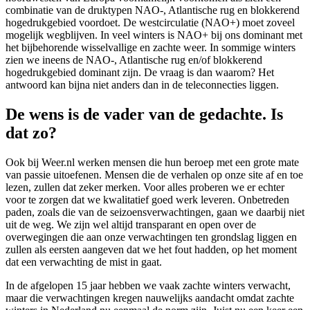
combinatie van de druktypen NAO-, Atlantische rug en blokkerend
hogedrukgebied voordoet. De westcirculatie (NAO+) moet zoveel
mogelijk wegblijven. In veel winters is NAO+ bij ons dominant met
het bijbehorende wisselvallige en zachte weer. In sommige winters
zien we ineens de NAO-, Atlantische rug en/of blokkerend
hogedrukgebied dominant zijn. De vraag is dan waarom? Het
antwoord kan bijna niet anders dan in de teleconnecties liggen.
De wens is de vader van de gedachte. Is
dat zo?
Ook bij Weer.nl werken mensen die hun beroep met een grote mate
van passie uitoefenen. Mensen die de verhalen op onze site af en toe
lezen, zullen dat zeker merken. Voor alles proberen we er echter
voor te zorgen dat we kwalitatief goed werk leveren. Onbetreden
paden, zoals die van de seizoensverwachtingen, gaan we daarbij niet
uit de weg. We zijn wel altijd transparant en open over de
overwegingen die aan onze verwachtingen ten grondslag liggen en
zullen als eersten aangeven dat we het fout hadden, op het moment
dat een verwachting de mist in gaat.
In de afgelopen 15 jaar hebben we vaak zachte winters verwacht,
maar die verwachtingen kregen nauwelijks aandacht omdat zachte