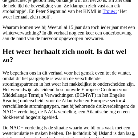
de gedachte: je gelooft iets, omdat je wilt dat het zo is. En ziet daar
de hele tijd de bevestiging van. Ze klampen zich vast aan elk
strohalmpje’. En Peter Siegmund van het KNMI in
Trouw:
‘Het
weer herhaalt zich nooit’.
Waarom komen we bij Weer.nl al 15 jaar dan toch ieder jaar met een
winterverwachting? In dit verhaal nog een keer een onderbouwing
aan de hand van de hiervoor opgeworpen bezwaren.
Het weer herhaalt zich nooit. Is dat wel
zo?
We beperken ons in dit verhaal voor het gemak even tot de winter,
omdat dit het jaargetijde is waarin de verschillende
stromingspatronen in het weer het makkelijkst te onderscheiden zijn.
Het wereldwijd als leidend beschouwde Europese Centrum voor
Middellange Termijn Verwachtingen (ECMWF) in het Engelse
Reading onderscheidt voor de Atlantische en Europese sector 4
verschillende stromingstypen, met bijbehorende drukverdelingen: de
NAO+ verdeling, de NAO- verdeling, een Atlantische rug en een
blokkerend hogedrukgebied.
De NAO+ verdeling is de situatie waarin we bij ons vaak met een
westcirculatie te maken hebben. De luchtdruk bij IJsland is dan laag,