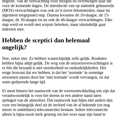
begroet. Van de verwachting voor morgen en overmorgen naar die
voor de komende dagen. De introductie van op statistiek gebaseerde
(MOS) verwachtingen was ook zo’n (eerst felomstreden, maar nu
algemeen toegepaste) stap. Daarna kwamen de 10-daagse, de 15-
daagse, de 30-daagse en nu ook de 46-daagse verwachtingen. Elke
stap werd en wordt met scepsis bekeken, maar uiteindelijk gaat
iedereen mee.
Hebben de sceptici dan helemaal
ongelijk?
Nee, zeker niet. Ze hebben waarschijnlijk zelfs gelijk. Realisten
hebben bijna altijd gelijk. De weg van de seizoensverwachtingen is
er één die bezaaid is met onzekerheid en onduidelijkheden. Het
enige houvast dat we hebben, is dat het ‘normale’ in sommige
seizoenen ineens door het ‘niet normale’ wordt vervangen, en dat
soms gedurende lange tijd.
Er moet binnen het raamwerk van de weersontwikkeling iets zijn dat
verantwoordelijk is voor het ineens in een andere stand laten
springen van de atmosfeer. Dat raamwerk kan bijna niet anders dan
voor een belangrijk deel uit de invloed van de al bekende (en nog
nieuw te ontdekken) teleconnecties bestaan. Iedere teleconnectie
alleen is bijna nooit sterk genoeg om het weer naar zijn hand te