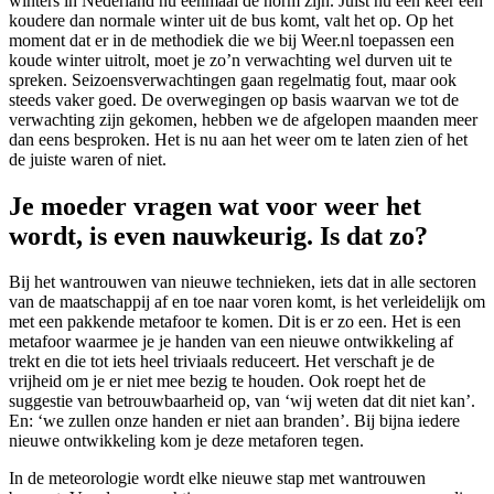
winters in Nederland nu eenmaal de norm zijn. Juist nu een keer een
koudere dan normale winter uit de bus komt, valt het op. Op het
moment dat er in de methodiek die we bij Weer.nl toepassen een
koude winter uitrolt, moet je zo’n verwachting wel durven uit te
spreken. Seizoensverwachtingen gaan regelmatig fout, maar ook
steeds vaker goed. De overwegingen op basis waarvan we tot de
verwachting zijn gekomen, hebben we de afgelopen maanden meer
dan eens besproken. Het is nu aan het weer om te laten zien of het
de juiste waren of niet.
Je moeder vragen wat voor weer het
wordt, is even nauwkeurig. Is dat zo?
Bij het wantrouwen van nieuwe technieken, iets dat in alle sectoren
van de maatschappij af en toe naar voren komt, is het verleidelijk om
met een pakkende metafoor te komen. Dit is er zo een. Het is een
metafoor waarmee je je handen van een nieuwe ontwikkeling af
trekt en die tot iets heel triviaals reduceert. Het verschaft je de
vrijheid om je er niet mee bezig te houden. Ook roept het de
suggestie van betrouwbaarheid op, van ‘wij weten dat dit niet kan’.
En: ‘we zullen onze handen er niet aan branden’. Bij bijna iedere
nieuwe ontwikkeling kom je deze metaforen tegen.
In de meteorologie wordt elke nieuwe stap met wantrouwen