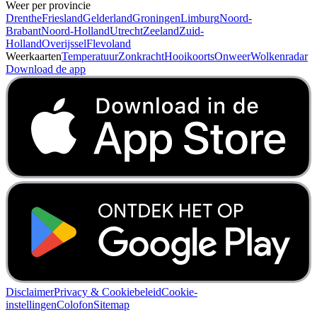
Weer per provincie
Drenthe
Friesland
Gelderland
Groningen
Limburg
Noord-
Brabant
Noord-Holland
Utrecht
Zeeland
Zuid-
Holland
Overijssel
Flevoland
Weerkaarten
Temperatuur
Zonkracht
Hooikoorts
Onweer
Wolkenradar
Download de app
Disclaimer
Privacy & Cookiebeleid
Cookie-
instellingen
Colofon
Sitemap