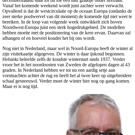
decembermaand staat tot nu toe een half graadje onder normaal.
Vanaf het komende weekend wordt juist zachter weer verwacht.
Opvallend is dat de westcirculatie op de oceaan Europa (ondanks de
zeer sterke poolwervel van dit moment) de komende tijd niet weet te
bereiken. In de loop van volgende week ontwikkelt zich boven
Noordwest-Europa juist een sterk hogedrukgebied. De modellen
hebben moeite met de positionering van de kern ervan. Daarvan zal
afhangen of en hoeveel kouder het bij ons wordt.
Nog niet in Nederland, maar wel in Noord-Europa heeft de winter al
zijn visitekaartje afgegeven. De winter is daar ijskoud begonnen.
Helsinki beleefde zelfs de koudste winterstart sinds 1937. Verder
vroor het in het noordoosten van Zweden de afgelopen dagen al 43
graden. In Nederland hebben we tot nu een aardig setje aan
vorstnachten achter de rug en heeft het al twee keer op uitgebreidere
schaal gesneeuwd. Verder moet de winter hier nog op gang komen.
Maar er is nog tijd.