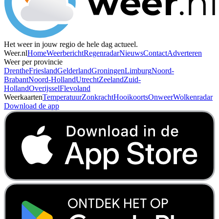
Het weer in jouw regio de hele dag actueel.
Weer.nl
Home
Weerbericht
Regenradar
Nieuws
Contact
Adverteren
Weer per provincie
Drenthe
Friesland
Gelderland
Groningen
Limburg
Noord-
Brabant
Noord-Holland
Utrecht
Zeeland
Zuid-
Holland
Overijssel
Flevoland
Weerkaarten
Temperatuur
Zonkracht
Hooikoorts
Onweer
Wolkenradar
Download de app