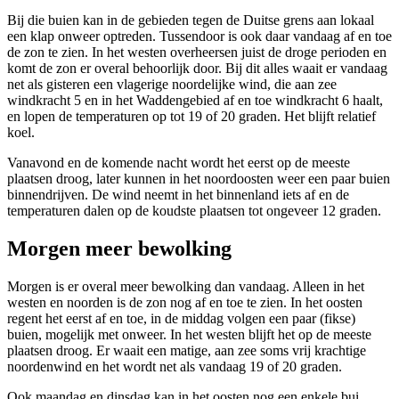
Bij die buien kan in de gebieden tegen de Duitse grens aan lokaal
een klap onweer optreden. Tussendoor is ook daar vandaag af en toe
de zon te zien. In het westen overheersen juist de droge perioden en
komt de zon er overal behoorlijk door. Bij dit alles waait er vandaag
net als gisteren een vlagerige noordelijke wind, die aan zee
windkracht 5 en in het Waddengebied af en toe windkracht 6 haalt,
en lopen de temperaturen op tot 19 of 20 graden. Het blijft relatief
koel.
Vanavond en de komende nacht wordt het eerst op de meeste
plaatsen droog, later kunnen in het noordoosten weer een paar buien
binnendrijven. De wind neemt in het binnenland iets af en de
temperaturen dalen op de koudste plaatsen tot ongeveer 12 graden.
Morgen meer bewolking
Morgen is er overal meer bewolking dan vandaag. Alleen in het
westen en noorden is de zon nog af en toe te zien. In het oosten
regent het eerst af en toe, in de middag volgen een paar (fikse)
buien, mogelijk met onweer. In het westen blijft het op de meeste
plaatsen droog. Er waait een matige, aan zee soms vrij krachtige
noordenwind en het wordt net als vandaag 19 of 20 graden.
Ook maandag en dinsdag kan in het oosten nog een enkele bui