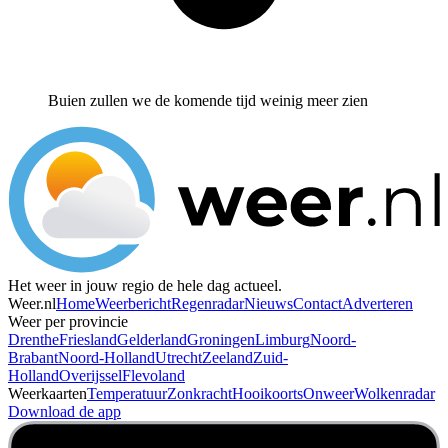
Buien zullen we de komende tijd weinig meer zien
Het weer in jouw regio de hele dag actueel.
Weer.nl
Home
Weerbericht
Regenradar
Nieuws
Contact
Adverteren
Weer per provincie
Drenthe
Friesland
Gelderland
Groningen
Limburg
Noord-
Brabant
Noord-Holland
Utrecht
Zeeland
Zuid-
Holland
Overijssel
Flevoland
Weerkaarten
Temperatuur
Zonkracht
Hooikoorts
Onweer
Wolkenradar
Download de app