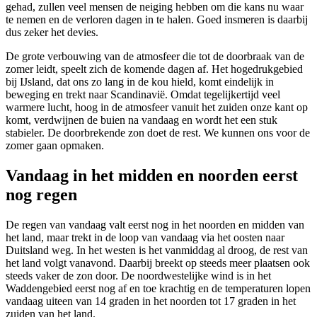
gehad, zullen veel mensen de neiging hebben om die kans nu waar
te nemen en de verloren dagen in te halen. Goed insmeren is daarbij
dus zeker het devies.
De grote verbouwing van de atmosfeer die tot de doorbraak van de
zomer leidt, speelt zich de komende dagen af. Het hogedrukgebied
bij IJsland, dat ons zo lang in de kou hield, komt eindelijk in
beweging en trekt naar Scandinavië. Omdat tegelijkertijd veel
warmere lucht, hoog in de atmosfeer vanuit het zuiden onze kant op
komt, verdwijnen de buien na vandaag en wordt het een stuk
stabieler. De doorbrekende zon doet de rest. We kunnen ons voor de
zomer gaan opmaken.
Vandaag in het midden en noorden eerst
nog regen
De regen van vandaag valt eerst nog in het noorden en midden van
het land, maar trekt in de loop van vandaag via het oosten naar
Duitsland weg. In het westen is het vanmiddag al droog, de rest van
het land volgt vanavond. Daarbij breekt op steeds meer plaatsen ook
steeds vaker de zon door. De noordwestelijke wind is in het
Waddengebied eerst nog af en toe krachtig en de temperaturen lopen
vandaag uiteen van 14 graden in het noorden tot 17 graden in het
zuiden van het land.