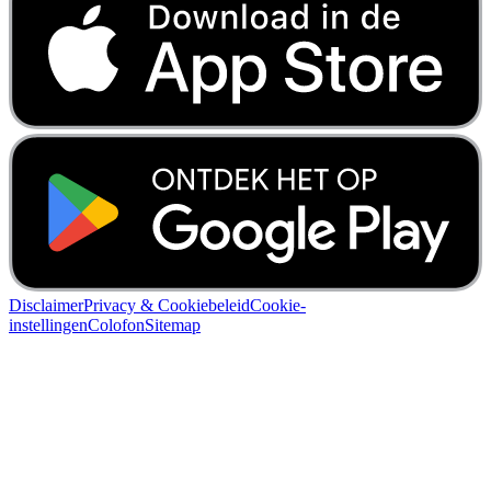
Disclaimer
Privacy & Cookiebeleid
Cookie-
instellingen
Colofon
Sitemap