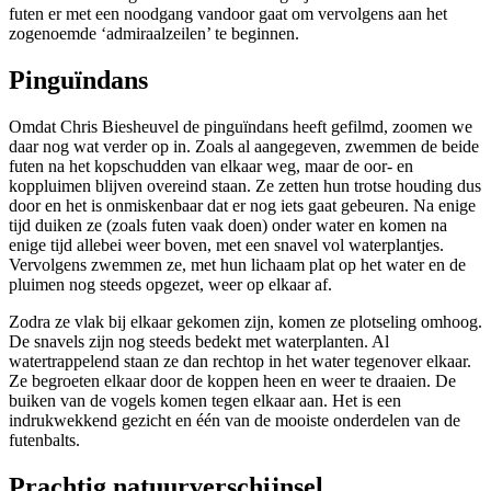
futen er met een noodgang vandoor gaat om vervolgens aan het
zogenoemde ‘admiraalzeilen’ te beginnen.
Pinguïndans
Omdat Chris Biesheuvel de pinguïndans heeft gefilmd, zoomen we
daar nog wat verder op in. Zoals al aangegeven, zwemmen de beide
futen na het kopschudden van elkaar weg, maar de oor- en
koppluimen blijven overeind staan. Ze zetten hun trotse houding dus
door en het is onmiskenbaar dat er nog iets gaat gebeuren. Na enige
tijd duiken ze (zoals futen vaak doen) onder water en komen na
enige tijd allebei weer boven, met een snavel vol waterplantjes.
Vervolgens zwemmen ze, met hun lichaam plat op het water en de
pluimen nog steeds opgezet, weer op elkaar af.
Zodra ze vlak bij elkaar gekomen zijn, komen ze plotseling omhoog.
De snavels zijn nog steeds bedekt met waterplanten. Al
watertrappelend staan ze dan rechtop in het water tegenover elkaar.
Ze begroeten elkaar door de koppen heen en weer te draaien. De
buiken van de vogels komen tegen elkaar aan. Het is een
indrukwekkend gezicht en één van de mooiste onderdelen van de
futenbalts.
Prachtig natuurverschijnsel