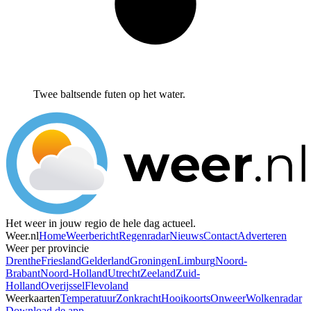
Twee baltsende futen op het water.
Het weer in jouw regio de hele dag actueel.
Weer.nl
Home
Weerbericht
Regenradar
Nieuws
Contact
Adverteren
Weer per provincie
Drenthe
Friesland
Gelderland
Groningen
Limburg
Noord-
Brabant
Noord-Holland
Utrecht
Zeeland
Zuid-
Holland
Overijssel
Flevoland
Weerkaarten
Temperatuur
Zonkracht
Hooikoorts
Onweer
Wolkenradar
Download de app