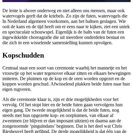
De lente is alweer onderweg en niet alleen ons mensen, maar ook
watervogels geeft dat de kriebels. Zo zijn de futen, watervogels die
In Nederland algemeen voorkomen, aan het baltsen geslagen. Wie
ooit de kans en de tijd heeft om er eens naar te kijken, ziet een uniek
en spectaculair schouwspel. Eigenlijk is de balts van de futen een
ingewikkelde choreagrafie die uit meerdere onderdelen bestaat en
die zich in een wisselende samenstelling kunnen opvolgen.
Kopschudden
Centraal staat een soort van ceremonie waarbij het mannetje en het
vrouwtje op het water tegenover elkaar zitten en elkaars bewegingen
imiteren. De pluimen op de kop en de oren worden opgezet en de
koppen worden geschud. Afwisselend plukken beide futen naar hun
eigen rugveren.
Als die ceremonie klaar is, zijn er drie mogelijkheden voor het
vervolg. Of het stopt hier en de beide futen gaan vervolgens hun
eigen gang. De tweede mogelijkheid is dat de beide futen, nog
steeds met hun opgezette kop- en oorpluimen, van elkaar af
zwemmen (ze blijven er dan imposant uitzien) en daarna aan de
zongenoemde ‘pinguïndans’ beginnen. Dat is het deel wat Chris
Biesheuvel heeft gefilmd. De derde mogelijkheid is dat één van de