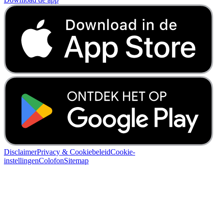
Disclaimer
Privacy & Cookiebeleid
Cookie-
instellingen
Colofon
Sitemap