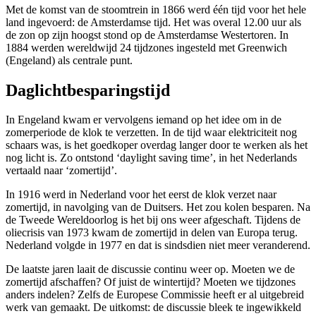
Met de komst van de stoomtrein in 1866 werd één tijd voor het hele
land ingevoerd: de Amsterdamse tijd. Het was overal 12.00 uur als
de zon op zijn hoogst stond op de Amsterdamse Westertoren. In
1884 werden wereldwijd 24 tijdzones ingesteld met Greenwich
(Engeland) als centrale punt.
Daglichtbesparingstijd
In Engeland kwam er vervolgens iemand op het idee om in de
zomerperiode de klok te verzetten. In de tijd waar elektriciteit nog
schaars was, is het goedkoper overdag langer door te werken als het
nog licht is. Zo ontstond ‘daylight saving time’, in het Nederlands
vertaald naar ‘zomertijd’.
In 1916 werd in Nederland voor het eerst de klok verzet naar
zomertijd, in navolging van de Duitsers. Het zou kolen besparen. Na
de Tweede Wereldoorlog is het bij ons weer afgeschaft. Tijdens de
oliecrisis van 1973 kwam de zomertijd in delen van Europa terug.
Nederland volgde in 1977 en dat is sindsdien niet meer veranderend.
De laatste jaren laait de discussie continu weer op. Moeten we de
zomertijd afschaffen? Of juist de wintertijd? Moeten we tijdzones
anders indelen? Zelfs de Europese Commissie heeft er al uitgebreid
werk van gemaakt. De uitkomst: de discussie bleek te ingewikkeld