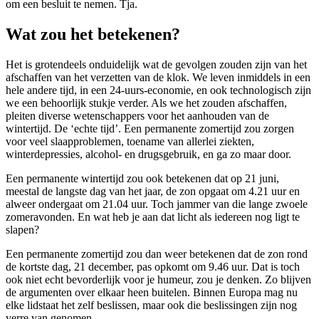
om een besluit te nemen. Tja.
Wat zou het betekenen?
Het is grotendeels onduidelijk wat de gevolgen zouden zijn van het
afschaffen van het verzetten van de klok. We leven inmiddels in een
hele andere tijd, in een 24-uurs-economie, en ook technologisch zijn
we een behoorlijk stukje verder. Als we het zouden afschaffen,
pleiten diverse wetenschappers voor het aanhouden van de
wintertijd. De ‘echte tijd’. Een permanente zomertijd zou zorgen
voor veel slaapproblemen, toename van allerlei ziekten,
winterdepressies, alcohol- en drugsgebruik, en ga zo maar door.
Een permanente wintertijd zou ook betekenen dat op 21 juni,
meestal de langste dag van het jaar, de zon opgaat om 4.21 uur en
alweer ondergaat om 21.04 uur. Toch jammer van die lange zwoele
zomeravonden. En wat heb je aan dat licht als iedereen nog ligt te
slapen?
Een permanente zomertijd zou dan weer betekenen dat de zon rond
de kortste dag, 21 december, pas opkomt om 9.46 uur. Dat is toch
ook niet echt bevorderlijk voor je humeur, zou je denken. Zo blijven
de argumenten over elkaar heen buitelen. Binnen Europa mag nu
elke lidstaat het zelf beslissen, maar ook die beslissingen zijn nog
verre van genomen.