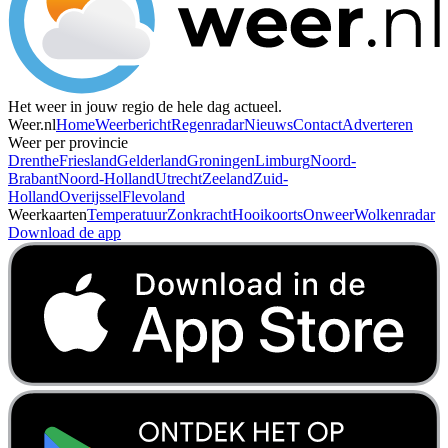
Het weer in jouw regio de hele dag actueel.
Weer.nl
Home
Weerbericht
Regenradar
Nieuws
Contact
Adverteren
Weer per provincie
Drenthe
Friesland
Gelderland
Groningen
Limburg
Noord-
Brabant
Noord-Holland
Utrecht
Zeeland
Zuid-
Holland
Overijssel
Flevoland
Weerkaarten
Temperatuur
Zonkracht
Hooikoorts
Onweer
Wolkenradar
Download de app