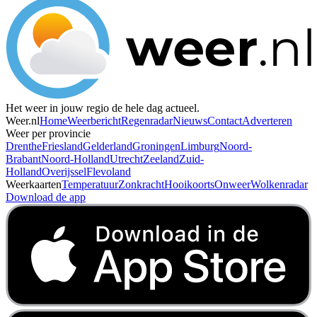
Het weer in jouw regio de hele dag actueel.
Weer.nl
Home
Weerbericht
Regenradar
Nieuws
Contact
Adverteren
Weer per provincie
Drenthe
Friesland
Gelderland
Groningen
Limburg
Noord-
Brabant
Noord-Holland
Utrecht
Zeeland
Zuid-
Holland
Overijssel
Flevoland
Weerkaarten
Temperatuur
Zonkracht
Hooikoorts
Onweer
Wolkenradar
Download de app