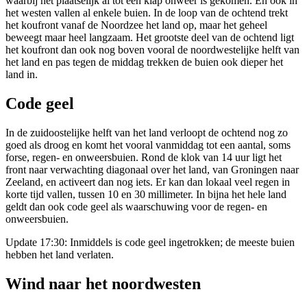
waarbij het plaatselijk al tot een klap onweer is gekomen. En ook in
het westen vallen al enkele buien. In de loop van de ochtend trekt
het koufront vanaf de Noordzee het land op, maar het geheel
beweegt maar heel langzaam. Het grootste deel van de ochtend ligt
het koufront dan ook nog boven vooral de noordwestelijke helft van
het land en pas tegen de middag trekken de buien ook dieper het
land in.
Code geel
In de zuidoostelijke helft van het land verloopt de ochtend nog zo
goed als droog en komt het vooral vanmiddag tot een aantal, soms
forse, regen- en onweersbuien. Rond de klok van 14 uur ligt het
front naar verwachting diagonaal over het land, van Groningen naar
Zeeland, en activeert dan nog iets. Er kan dan lokaal veel regen in
korte tijd vallen, tussen 10 en 30 millimeter. In bijna het hele land
geldt dan ook code geel als waarschuwing voor de regen- en
onweersbuien.
Update 17:30: Inmiddels is code geel ingetrokken; de meeste buien
hebben het land verlaten.
Wind naar het noordwesten