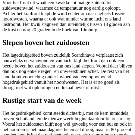
Voor het front uit waait een zwakke tot matige zuiden- tot
zuidwestenwind, waarmee de temperatuur nog aardig oploopt.
Achter het koufront klapt de wind echter om naar het iets frissere
noordwesten, waarna er ook wat minder warme lucht ons land
instroomt. Het kwik stagneert dan uiteindelijk tussen 18 graden aan
de kust en nog 20 graden in de hoek van Limburg.
Slepen boven het zuidoosten
Het lagedrukgebied boven zuidelijk Scandinavië verplaatst zich
nauwelijks en vanavond en vannacht blijft het front dan ook een
beetje boven het zuidoosten van ons land slepen. Vooral daar blijven
dan ook nog enkele regen- en onweersbuien actief. De rest van het
land komt voorzichtig onder invloed van een opbouwend
hogedrukgebied vanuit het noordwesten. Het is er zo goed als
droog, met wat opklaringen en lokaal nevel of mist.
Rustige start van de week
Het hogedrukgebied komt steeds dichterbij, met de kern inmiddels
boven Schotland, en de nieuwe week begint daardoor bij ons rustig.
Vooral het zuidoosten blijft nog wel gevoelig voor een bui en ook in
het noorden is het maandag niet helemaal droog, maar in 80 procent
van het land is het dat wel, met ook weer iets vaker ruimte voor de