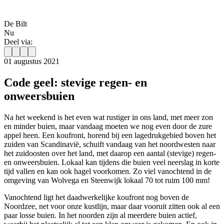
De Bilt
Nu
Deel via:
01 augustus 2021
Code geel: stevige regen- en
onweersbuien
Na het weekend is het even wat rustiger in ons land, met meer zon
en minder buien, maar vandaag moeten we nog even door de zure
appel heen. Een koufront, horend bij een lagedrukgebied boven het
zuiden van Scandinavië, schuift vandaag van het noordwesten naar
het zuidoosten over het land, met daarop een aantal (stevige) regen-
en onweersbuien. Lokaal kan tijdens die buien veel neerslag in korte
tijd vallen en kan ook hagel voorkomen. Zo viel vanochtend in de
omgeving van Wolvega en Steenwijk lokaal 70 tot ruim 100 mm!
Vanochtend ligt het daadwerkelijke koufront nog boven de
Noordzee, net voor onze kustlijn, maar daar vooruit zitten ook al een
paar losse buien. In het noorden zijn al meerdere buien actief,