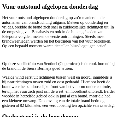
Vuur ontstond afgelopen donderdag
Het vuur ontstond afgelopen donderdag op zo’n manier dat de
autoriteiten van brandstichting uitgaan. Meteen op donderdag en
vrijdag breidde de brand zich snel in zuidoostelijke richtingen uit. In
de omgeving van Benahavís en ook in de buitengebieden van
Estepona volgden meteen de eerste ontruimingen. Steeds meer
brandweerlieden werden bij het bestrijden van het vuur betrokken.
Op een bepaald moment waren tientallen blusvliegtuigen actief.
Op deze satellietfoto van Sentinel (Copernicus) is de rook horend bij
de brand in de Sierra Bermeja goed te zien.
Waaide wind eerst uit richtingen tussen west en noord, inmiddels is
hij naar richtingen tussen zuid en oost gedraaid. Hierdoor heeft de
brandweer het zuidoostelijke front van het vuur nu onder controle,
terwijl het vuur zich juist aan de west- en noordkant uitbreidt. Eerder
woedde in hetzelfde gebied ook in juni al een brand, maar die had
een kleinere omvang. De omvang van de totale brand bedroeg
gisteren al 82 kilometer, een verdubbeling ten opzichte van zaterdag.
Ondergroei is de boosdoener