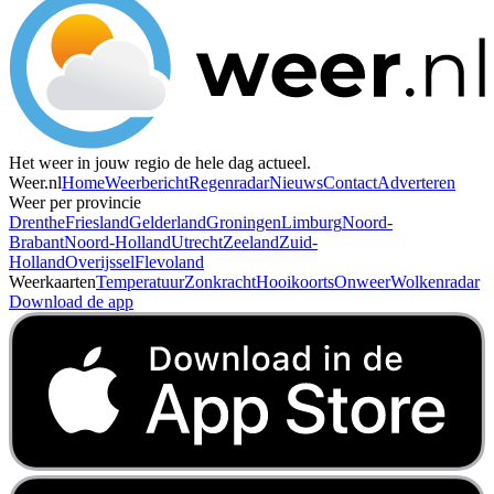
Het weer in jouw regio de hele dag actueel.
Weer.nl
Home
Weerbericht
Regenradar
Nieuws
Contact
Adverteren
Weer per provincie
Drenthe
Friesland
Gelderland
Groningen
Limburg
Noord-
Brabant
Noord-Holland
Utrecht
Zeeland
Zuid-
Holland
Overijssel
Flevoland
Weerkaarten
Temperatuur
Zonkracht
Hooikoorts
Onweer
Wolkenradar
Download de app