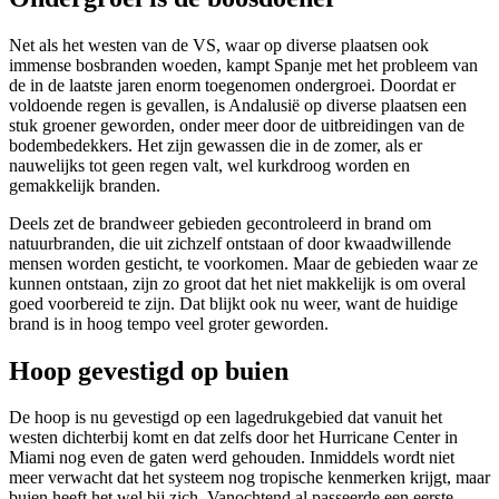
Net als het westen van de VS, waar op diverse plaatsen ook
immense bosbranden woeden, kampt Spanje met het probleem van
de in de laatste jaren enorm toegenomen ondergroei. Doordat er
voldoende regen is gevallen, is Andalusië op diverse plaatsen een
stuk groener geworden, onder meer door de uitbreidingen van de
bodembedekkers. Het zijn gewassen die in de zomer, als er
nauwelijks tot geen regen valt, wel kurkdroog worden en
gemakkelijk branden.
Deels zet de brandweer gebieden gecontroleerd in brand om
natuurbranden, die uit zichzelf ontstaan of door kwaadwillende
mensen worden gesticht, te voorkomen. Maar de gebieden waar ze
kunnen ontstaan, zijn zo groot dat het niet makkelijk is om overal
goed voorbereid te zijn. Dat blijkt ook nu weer, want de huidige
brand is in hoog tempo veel groter geworden.
Hoop gevestigd op buien
De hoop is nu gevestigd op een lagedrukgebied dat vanuit het
westen dichterbij komt en dat zelfs door het Hurricane Center in
Miami nog even de gaten werd gehouden. Inmiddels wordt niet
meer verwacht dat het systeem nog tropische kenmerken krijgt, maar
buien heeft het wel bij zich. Vanochtend al passeerde een eerste