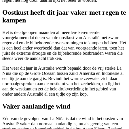
regent het nog door, daarna lijkt het beter te worden.
Oostkust heeft dit jaar vaker met regen te
kampen
Het is de afgelopen maanden al meerdere keren eerder
voorgekomen dat delen van de oostkust van Australië met zware
regenval en de bijbehorende overstromingen te kampen hebben. Het
is een heel ander weerbeeld dan dat van voorgaande jaren, toen het
juist de extreme droogte en de bijbehorende bosbranden waren die
steeds weer de aandacht trokken.
Het weer dit jaar in Australië wordt bepaald door de vrij sterke La
Niña die op de Grote Oceaan tussen Zuid-Amerika en Indonesië al
een tijdje aan de gang is. Bevindt het warme zeewater zich daar
normaalgesproken aan de oostkant van het zeebekken, nu ligt het
aan de westkant en zet de hele drukverdeling in het gebied van
onder andere Australië al een tijdje op zijn kop.
Vaker aanlandige wind
Eén van de gevolgen van La Niña is dat de wind in het oosten van
Australië vaker dan normaal aanlandig is, nu als gevolg van een
sterk en stationair hogedrukgebied in de buurt van Nieuw Zeeland.