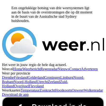
Een ongelukkige botsing van drie weersystemen ligt
aan de basis van de overstromingen die op dit moment
in de buurt van de Australische stad Sydney
huishouden.
Het weer in jouw regio de hele dag actueel.
Weer.nl
Home
Weerbericht
Regenradar
Nieuws
Contact
Adverteren
Weer per provincie
Drenthe
Friesland
Gelderland
Groningen
Limburg
Noord-
Brabant
Noord-Holland
Utrecht
Zeeland
Zuid-
Holland
Overijssel
Flevoland
Weerkaarten
Temperatuur
Zonkracht
Hooikoorts
Onweer
Wolkenradar
Download de app