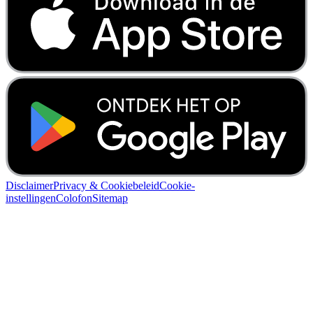
Disclaimer
Privacy & Cookiebeleid
Cookie-
instellingen
Colofon
Sitemap