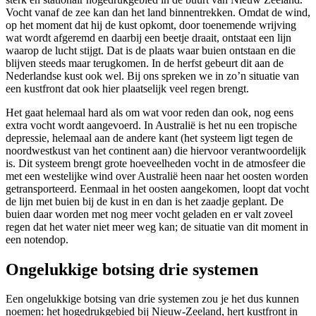
Vocht vanaf de zee kan dan het land binnentrekken. Omdat de wind,
op het moment dat hij de kust opkomt, door toenemende wrijving
wat wordt afgeremd en daarbij een beetje draait, ontstaat een lijn
waarop de lucht stijgt. Dat is de plaats waar buien ontstaan en die
blijven steeds maar terugkomen. In de herfst gebeurt dit aan de
Nederlandse kust ook wel. Bij ons spreken we in zo’n situatie van
een kustfront dat ook hier plaatselijk veel regen brengt.
Het gaat helemaal hard als om wat voor reden dan ook, nog eens
extra vocht wordt aangevoerd. In Australië is het nu een tropische
depressie, helemaal aan de andere kant (het systeem ligt tegen de
noordwestkust van het continent aan) die hiervoor verantwoordelijk
is. Dit systeem brengt grote hoeveelheden vocht in de atmosfeer die
met een westelijke wind over Australië heen naar het oosten worden
getransporteerd. Eenmaal in het oosten aangekomen, loopt dat vocht
de lijn met buien bij de kust in en dan is het zaadje geplant. De
buien daar worden met nog meer vocht geladen en er valt zoveel
regen dat het water niet meer weg kan; de situatie van dit moment in
een notendop.
Ongelukkige botsing drie systemen
Een ongelukkige botsing van drie systemen zou je het dus kunnen
noemen: het hogedrukgebied bij Nieuw-Zeeland, hert kustfront in