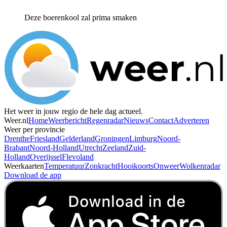
Deze boerenkool zal prima smaken
Het weer in jouw regio de hele dag actueel.
Weer.nl
Home
Weerbericht
Regenradar
Nieuws
Contact
Adverteren
Weer per provincie
Drenthe
Friesland
Gelderland
Groningen
Limburg
Noord-
Brabant
Noord-Holland
Utrecht
Zeeland
Zuid-
Holland
Overijssel
Flevoland
Weerkaarten
Temperatuur
Zonkracht
Hooikoorts
Onweer
Wolkenradar
Download de app