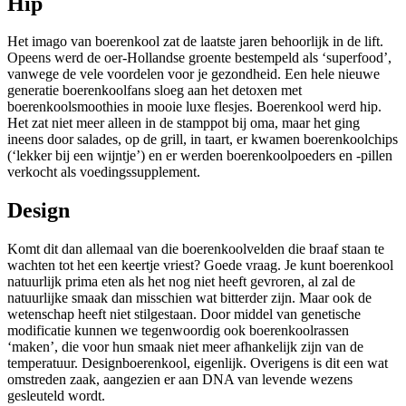
Hip
Het imago van boerenkool zat de laatste jaren behoorlijk in de lift.
Opeens werd de oer-Hollandse groente bestempeld als ‘
superfood
’,
vanwege de vele voordelen voor je gezondheid. Een hele nieuwe
generatie boerenkoolfans sloeg aan het detoxen met
boerenkoolsmoothies in mooie luxe flesjes. Boerenkool werd hip.
Het zat niet meer alleen in de stamppot bij oma, maar het ging
ineens door salades, op de grill, in taart, er kwamen boerenkoolchips
(‘lekker bij een wijntje’) en er werden boerenkoolpoeders en -pillen
verkocht als voedingssupplement.
Design
Komt dit dan allemaal van die boerenkoolvelden die braaf staan te
wachten tot het een keertje vriest? Goede vraag. Je kunt boerenkool
natuurlijk prima eten als het nog niet heeft gevroren, al zal de
natuurlijke smaak dan misschien wat bitterder zijn. Maar ook de
wetenschap heeft niet stilgestaan. Door middel van genetische
modificatie kunnen we tegenwoordig ook boerenkoolrassen
‘maken’, die voor hun smaak niet meer afhankelijk zijn van de
temperatuur. Designboerenkool, eigenlijk. Overigens is dit een wat
omstreden zaak, aangezien er aan DNA van levende wezens
gesleuteld wordt.