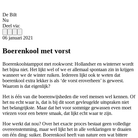
De Bilt
Nu
Deel via:
06 januari 2021
Boerenkool met vorst
Boerenkoolstamppot met rookworst: Hollandser en winterser wordt
het bijna niet. Het lijkt wel of we er allemaal spontaan zin in krijgen
wanneer we de winter ruiken. Iedereen lijkt ook te weten dat
boerenkool extra lekker is als ‘de vorst eroverheen’ is geweest.
Waarom is dat eigenlijk?
Het is één van die boerenwijsheden die veel mensen wel kennen. Of
het nu echt waar is, dat is bij dit soort gevleugelde uitspraken niet
het belangrijkste. Maar dat het voor sommige gewassen even moet
vriezen voor een betere smaak, dat lijkt echt waar te zijn.
Hoe werkt dat nou? Over het exacte proces bestaat geen volledige
overeenstemming, maar wel lijkt het in alle verklaringen te draaien
om één ding: suiker. Boerenkool heeft van nature een wat bittere