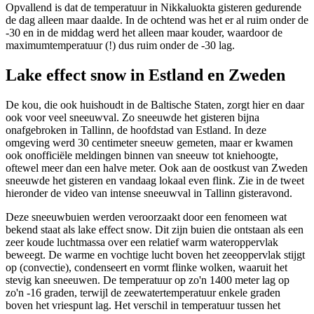
Opvallend is dat de temperatuur in Nikkaluokta gisteren gedurende
de dag alleen maar daalde. In de ochtend was het er al ruim onder de
-30 en in de middag werd het alleen maar kouder, waardoor de
maximumtemperatuur (!) dus ruim onder de -30 lag.
Lake effect snow in Estland en Zweden
De kou, die ook huishoudt in de Baltische Staten, zorgt hier en daar
ook voor veel sneeuwval. Zo sneeuwde het gisteren bijna
onafgebroken in Tallinn, de hoofdstad van Estland. In deze
omgeving werd 30 centimeter sneeuw gemeten, maar er kwamen
ook onofficiële meldingen binnen van sneeuw tot kniehoogte,
oftewel meer dan een halve meter. Ook aan de oostkust van Zweden
sneeuwde het gisteren en vandaag lokaal even flink. Zie in de tweet
hieronder de video van intense sneeuwval in Tallinn gisteravond.
Deze sneeuwbuien werden veroorzaakt door een fenomeen wat
bekend staat als lake effect snow. Dit zijn buien die ontstaan als een
zeer koude luchtmassa over een relatief warm wateroppervlak
beweegt. De warme en vochtige lucht boven het zeeoppervlak stijgt
op (convectie), condenseert en vormt flinke wolken, waaruit het
stevig kan sneeuwen. De temperatuur op zo'n 1400 meter lag op
zo'n -16 graden, terwijl de zeewatertemperatuur enkele graden
boven het vriespunt lag. Het verschil in temperatuur tussen het