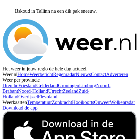
IJskoud in Tallinn na een dik pak sneeuw.
Het weer in jouw regio de hele dag actueel.
Weer.nl
Home
Weerbericht
Regenradar
Nieuws
Contact
Adverteren
Weer per provincie
Drenthe
Friesland
Gelderland
Groningen
Limburg
Noord-
Brabant
Noord-Holland
Utrecht
Zeeland
Zuid-
Holland
Overijssel
Flevoland
Weerkaarten
Temperatuur
Zonkracht
Hooikoorts
Onweer
Wolkenradar
Download de app