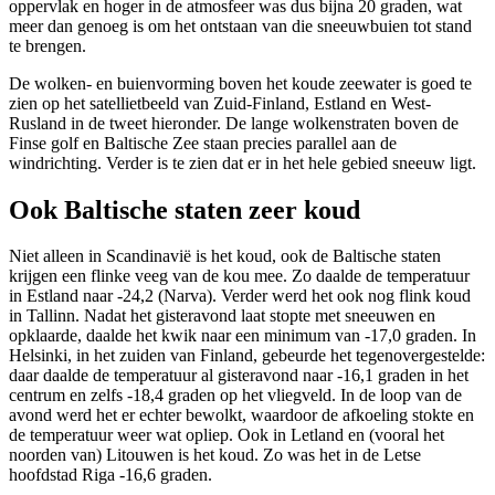
oppervlak en hoger in de atmosfeer was dus bijna 20 graden, wat
meer dan genoeg is om het ontstaan van die sneeuwbuien tot stand
te brengen.
De wolken- en buienvorming boven het koude zeewater is goed te
zien op het satellietbeeld van Zuid-Finland, Estland en West-
Rusland in de tweet hieronder. De lange wolkenstraten boven de
Finse golf en Baltische Zee staan precies parallel aan de
windrichting. Verder is te zien dat er in het hele gebied sneeuw ligt.
Ook Baltische staten zeer koud
Niet alleen in Scandinavië is het koud, ook de Baltische staten
krijgen een flinke veeg van de kou mee. Zo daalde de temperatuur
in Estland naar -24,2 (Narva). Verder werd het ook nog flink koud
in Tallinn. Nadat het gisteravond laat stopte met sneeuwen en
opklaarde, daalde het kwik naar een minimum van -17,0 graden. In
Helsinki, in het zuiden van Finland, gebeurde het tegenovergestelde:
daar daalde de temperatuur al gisteravond naar -16,1 graden in het
centrum en zelfs -18,4 graden op het vliegveld. In de loop van de
avond werd het er echter bewolkt, waardoor de afkoeling stokte en
de temperatuur weer wat opliep. Ook in Letland en (vooral het
noorden van) Litouwen is het koud. Zo was het in de Letse
hoofdstad Riga -16,6 graden.