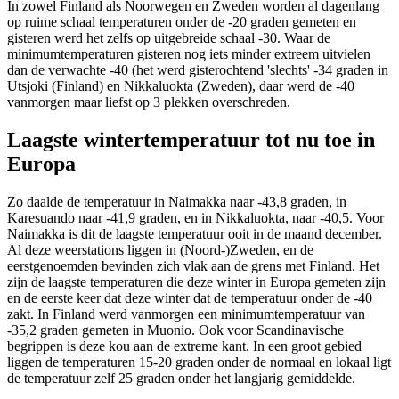
In zowel Finland als Noorwegen en Zweden worden al dagenlang
op ruime schaal temperaturen onder de -20 graden gemeten en
gisteren werd het zelfs op uitgebreide schaal -30. Waar de
minimumtemperaturen gisteren nog iets minder extreem uitvielen
dan de verwachte -40 (het werd gisterochtend 'slechts' -34 graden in
Utsjoki (Finland) en Nikkaluokta (Zweden), daar werd de -40
vanmorgen maar liefst op 3 plekken overschreden.
Laagste wintertemperatuur tot nu toe in
Europa
Zo daalde de temperatuur in Naimakka naar -43,8 graden, in
Karesuando naar -41,9 graden, en in Nikkaluokta, naar -40,5. Voor
Naimakka is dit de laagste temperatuur ooit in de maand december.
Al deze weerstations liggen in (Noord-)Zweden, en de
eerstgenoemden bevinden zich vlak aan de grens met Finland. Het
zijn de laagste temperaturen die deze winter in Europa gemeten zijn
en de eerste keer dat deze winter dat de temperatuur onder de -40
zakt. In Finland werd vanmorgen een minimumtemperatuur van
-35,2 graden gemeten in Muonio. Ook voor Scandinavische
begrippen is deze kou aan de extreme kant. In een groot gebied
liggen de temperaturen 15-20 graden onder de normaal en lokaal ligt
de temperatuur zelf 25 graden onder het langjarig gemiddelde.