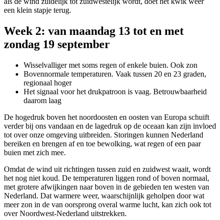
als de wind zuidelijk tot zuidwestelijk wordt, doet het kwik weer
een klein stapje terug.
Week 2: van maandag 13 tot en met
zondag 19 september
Wisselvalliger met soms regen of enkele buien. Ook zon
Bovennormale temperaturen. Vaak tussen 20 en 23 graden,
regionaal hoger
Het signaal voor het drukpatroon is vaag. Betrouwbaarheid
daarom laag
De hogedruk boven het noordoosten en oosten van Europa schuift
verder bij ons vandaan en de lagedruk op de oceaan kan zijn invloed
tot over onze omgeving uitbreiden. Storingen kunnen Nederland
bereiken en brengen af en toe bewolking, wat regen of een paar
buien met zich mee.
Omdat de wind uit richtingen tussen zuid en zuidwest waait, wordt
het nog niet koud. De temperaturen liggen rond of boven normaal,
met grotere afwijkingen naar boven in de gebieden ten westen van
Nederland. Dat warmere weer, waarschijnlijk geholpen door wat
meer zon in de van oorsprong overal warme lucht, kan zich ook tot
over Noordwest-Nederland uitstrekken.