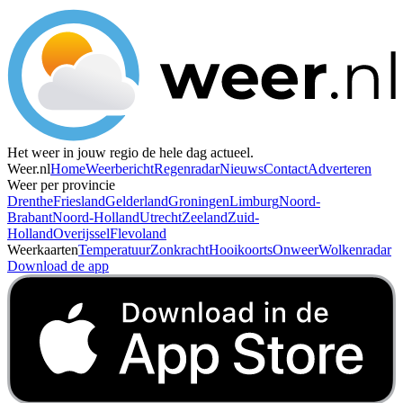
Het weer in jouw regio de hele dag actueel.
Weer.nl
Home
Weerbericht
Regenradar
Nieuws
Contact
Adverteren
Weer per provincie
Drenthe
Friesland
Gelderland
Groningen
Limburg
Noord-
Brabant
Noord-Holland
Utrecht
Zeeland
Zuid-
Holland
Overijssel
Flevoland
Weerkaarten
Temperatuur
Zonkracht
Hooikoorts
Onweer
Wolkenradar
Download de app