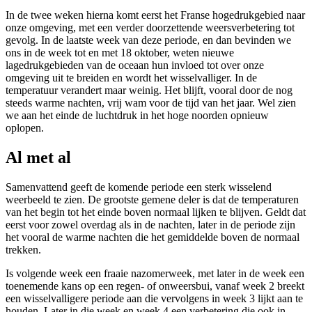
In de twee weken hierna komt eerst het Franse hogedrukgebied naar
onze omgeving, met een verder doorzettende weersverbetering tot
gevolg. In de laatste week van deze periode, en dan bevinden we
ons in de week tot en met 18 oktober, weten nieuwe
lagedrukgebieden van de oceaan hun invloed tot over onze
omgeving uit te breiden en wordt het wisselvalliger. In de
temperatuur verandert maar weinig. Het blijft, vooral door de nog
steeds warme nachten, vrij wam voor de tijd van het jaar. Wel zien
we aan het einde de luchtdruk in het hoge noorden opnieuw
oplopen.
Al met al
Samenvattend geeft de komende periode een sterk wisselend
weerbeeld te zien. De grootste gemene deler is dat de temperaturen
van het begin tot het einde boven normaal lijken te blijven. Geldt dat
eerst voor zowel overdag als in de nachten, later in de periode zijn
het vooral de warme nachten die het gemiddelde boven de normaal
trekken.
Is volgende week een fraaie nazomerweek, met later in de week een
toenemende kans op een regen- of onweersbui, vanaf week 2 breekt
een wisselvalligere periode aan die vervolgens in week 3 lijkt aan te
houden. Later in die week en week 4 een verbetering die ook in